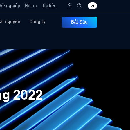
hề nghiệp
Hỗ trợ
Tài liệu
VI
Tài nguyên
Công ty
Bắt Đầu
ng 2022