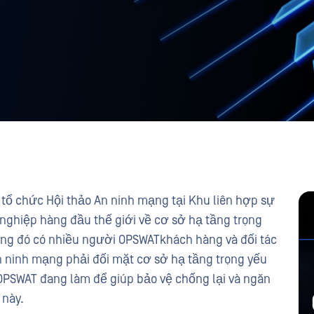
tổ chức Hội thảo An ninh mạng tại Khu liên hợp sự
h nghiệp hàng đầu thế giới về cơ sở hạ tầng trọng
ong đó có nhiều người OPSWATkhách hàng và đối tác
n ninh mạng phải đối mặt cơ sở hạ tầng trọng yếu
 OPSWAT đang làm để giúp bảo vệ chống lại và ngăn
 này.