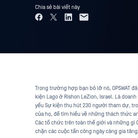
Chia sẻ bài viết này
Trong trường hợp bạn bỏ lỡ nó, OPSWAT đã 
kiện Lago ở Rishon LeZion, Israel. Là doan
yếu Sự kiện thu hút 230 người tham dự, tr
của họ, để tìm hiểu về những thách thức a
Các tổ chức trên toàn thế giới và những gì
chặn các cuộc tấn công ngày càng gia tăng