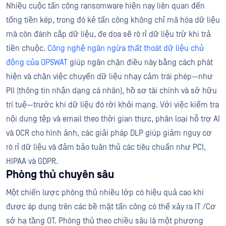
Nhiều cuộc tấn công ransomware hiện nay liên quan đến
tống tiền kép, trong đó kẻ tấn công không chỉ mã hóa dữ liệu
mà còn đánh cắp dữ liệu, đe dọa sẽ rò rỉ dữ liệu trừ khi trả
tiền chuộc.
Công nghệ ngăn ngừa thất thoát dữ liệu chủ
động của OPSWAT
giúp ngăn chặn điều này bằng cách phát
hiện và chặn việc chuyển dữ liệu nhạy cảm trái phép—như
PII (thông tin nhận dạng cá nhân), hồ sơ tài chính và sở hữu
trí tuệ—trước khi dữ liệu đó rời khỏi mạng. Với việc kiểm tra
nội dung tệp và email theo thời gian thực, phân loại hỗ trợ AI
và OCR cho hình ảnh, các giải pháp DLP giúp giảm nguy cơ
rò rỉ dữ liệu và đảm bảo tuân thủ các tiêu chuẩn như PCI,
HIPAA và GDPR.
Phòng thủ chuyên sâu
Một chiến lược phòng thủ nhiều lớp có hiệu quả cao khi
được áp dụng trên các bề mặt tấn công có thể xảy ra IT /Cơ
sở hạ tầng OT. Phòng thủ theo chiều sâu là một phương