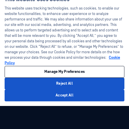
Đào tạo
Hey there!
Hội thảo trên trực tuyến
This website uses tracking technologies, such as cookies, to enable our
Chương trình Xử lý Lỗ hổng Bảo mật
I'm Ozzy, your OPSWAT virtual assistant.
website functionalities, to enhance user experience or to analyze
Đối tác
Datasheets
How can I help you secure what's critical
performance and traffic. We may also share information about your use of
today?
White Papers
our site with our social media, advertising, and analytics partners. This
Chứng nhận
allows us to perform targeted advertising and to select ads and content
Công cụ miễn phí
Đối tác công nghệ
that will be more relevant to you. By clicking “Accept All,” you agree to
your personal data being processed by all cookies and other technologies
Chương trình đối tác kênh phân phối
on our website. Click “Reject All” to refuse, or “Manage My Preferences” to
manage your choices. See our Cookie Policy for more details on the how
we process your data through cookies and similar technologies:
Cookie
©2026 OPSWAT Công ty TNHH. Mọi quyền được bảo lưu. OPSWAT , MetaDefender
Metascan, MetaAccess , cái OPSWAT Logo, Không tin tưởng bất kỳ tệp tin nào.
Policy
Không tin tưởng bất kỳ thiết bị nào. OPSWAT Academy Bảo vệ thế giới cơ sở hạ
tầng trọng yếu Deep CDR™ Technology, InQuest, Logo InQuest, DFI, RetroHunt, Deep
Manage My Preferences
File Inspection và Join the Hunt là các nhãn hiệu thương mại của OPSWAT Các
nhãn hiệu của bên thứ ba là tài sản của chủ sở hữu tương ứng.
Chính sách bảo mật
pháp lý
Quản lý tùy chọn Cookie
Lựa chọn
Reject All
quyền riêng tư của bạn tại California
Privacy Policy
Accept All