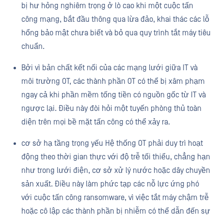
bị hư hỏng nghiêm trọng ở lò cao khi một cuộc tấn
công mạng, bắt đầu thông qua lừa đảo, khai thác các lỗ
hổng bảo mật chưa biết và bỏ qua quy trình tắt máy tiêu
chuẩn.
Bởi vì bản chất kết nối của các mạng lưới giữa IT và
môi trường OT, các thành phần OT có thể bị xâm phạm
ngay cả khi phần mềm tống tiền có nguồn gốc từ IT và
ngược lại. Điều này đòi hỏi một tuyến phòng thủ toàn
diện trên mọi bề mặt tấn công có thể xảy ra.
cơ sở hạ tầng trọng yếu Hệ thống OT phải duy trì hoạt
động theo thời gian thực với độ trễ tối thiểu, chẳng hạn
như trong lưới điện, cơ sở xử lý nước hoặc dây chuyền
sản xuất. Điều này làm phức tạp các nỗ lực ứng phó
với cuộc tấn công ransomware, vì việc tắt máy chậm trễ
hoặc cô lập các thành phần bị nhiễm có thể dẫn đến sự