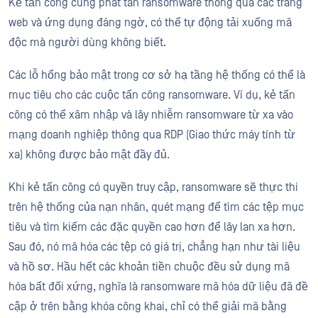
Kẻ tấn công cũng phát tán ransomware thông qua các trang
web và ứng dụng đáng ngờ, có thể tự động tải xuống mã
độc mà người dùng không biết.
Các lỗ hổng bảo mật trong cơ sở hạ tầng hệ thống có thể là
mục tiêu cho các cuộc tấn công ransomware. Ví dụ, kẻ tấn
công có thể xâm nhập và lây nhiễm ransomware từ xa vào
mạng doanh nghiệp thông qua RDP (Giao thức máy tính từ
xa) không được bảo mật đầy đủ.
Khi kẻ tấn công có quyền truy cập, ransomware sẽ thực thi
trên hệ thống của nạn nhân, quét mạng để tìm các tệp mục
tiêu và tìm kiếm các đặc quyền cao hơn để lây lan xa hơn.
Sau đó, nó mã hóa các tệp có giá trị, chẳng hạn như tài liệu
và hồ sơ. Hầu hết các khoản tiền chuộc đều sử dụng mã
hóa bất đối xứng, nghĩa là ransomware mã hóa dữ liệu đã đề
cập ở trên bằng khóa công khai, chỉ có thể giải mã bằng