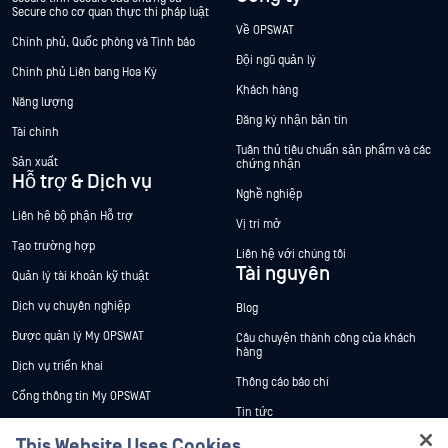
Secure cho cơ quan thực thi pháp luật
Về OPSWAT
Chính phủ, Quốc phòng và Tình báo
Đội ngũ quản lý
Chính phủ Liên bang Hoa Kỳ
Khách hàng
Năng lượng
Đăng ký nhận bản tin
Tài chính
Tuân thủ tiêu chuẩn sản phẩm và các
Sản xuất
chứng nhận
Hỗ trợ & Dịch vụ
Nghề nghiệp
Liên hệ bộ phận Hỗ trợ
Vị trí mở
Tạo trường hợp
Liên hệ với chúng tôi
Tài nguyên
Quản lý tài khoản kỹ thuật
Dịch vụ chuyên nghiệp
Blog
Được quản lý My OPSWAT
Câu chuyện thành công của khách
hàng
Dịch vụ triển khai
Thông cáo báo chí
Cổng thông tin My OPSWAT
Tin tức
Tài liệu kỹ thuật
This Website Uses Cookies
Sự kiện