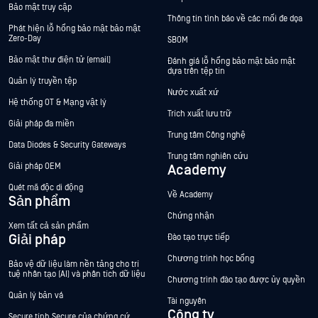
Bảo mật truy cập
Thông tin tình báo về các mối đe dọa
Phát hiện lỗ hổng bảo mật bảo mật
Zero-Day
SBOM
Bảo mật thư điện tử (email)
Đánh giá lỗ hổng bảo mật bảo mật
dựa trên tệp tin
Quản lý truyền tệp
Nước xuất xứ
Hệ thống OT & Mạng vật lý
Trích xuất lưu trữ
Giải pháp đa miền
Trung tâm Công nghệ
Data Diodes & Security Gateways
Trung tâm nghiên cứu
Giải pháp OEM
Academy
Quét mã độc di động
Về Academy
Sản phẩm
Chứng nhận
Xem tất cả sản phẩm
Giải pháp
Đào tạo trực tiếp
Chương trình học bổng
Bảo vệ dữ liệu làm nền tảng cho trí
tuệ nhân tạo (AI) và phân tích dữ liệu
Chương trình đào tạo được ủy quyền
Quản lý bản vá
Tài nguyên
Công ty
Secure tính Secure của chứng cứ