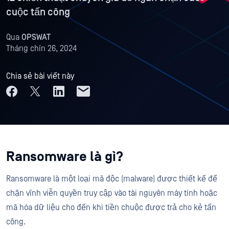
cuộc tấn công
Qua
OPSWAT
Tháng chín 26, 2024
Chia sẻ bài viết này
Ransomware là gì?
Ransomware là một loại mã độc (malware) được thiết kế để
chặn vĩnh viễn quyền truy cập vào tài nguyên máy tính hoặc
mã hóa dữ liệu cho đến khi tiền chuộc được trả cho kẻ tấn
công.