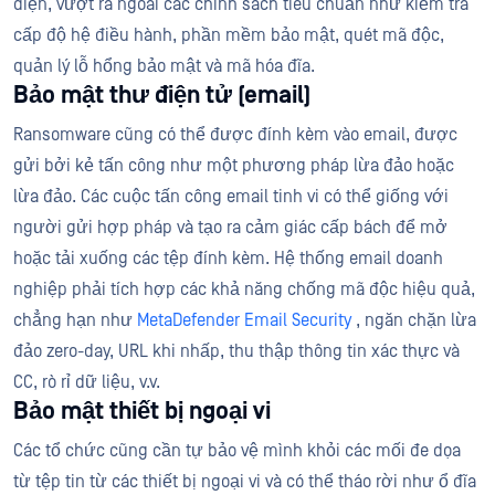
diện, vượt ra ngoài các chính sách tiêu chuẩn như kiểm tra
cấp độ hệ điều hành, phần mềm bảo mật, quét mã độc,
quản lý lỗ hổng bảo mật và mã hóa đĩa.
Bảo mật thư điện tử (email)
Ransomware cũng có thể được đính kèm vào email, được
gửi bởi kẻ tấn công như một phương pháp lừa đảo hoặc
lừa đảo. Các cuộc tấn công email tinh vi có thể giống với
người gửi hợp pháp và tạo ra cảm giác cấp bách để mở
hoặc tải xuống các tệp đính kèm. Hệ thống email doanh
nghiệp phải tích hợp các khả năng chống mã độc hiệu quả,
chẳng hạn như
MetaDefender Email Security
, ngăn chặn lừa
đảo zero-day, URL khi nhấp, thu thập thông tin xác thực và
CC, rò rỉ dữ liệu, v.v.
Bảo mật thiết bị ngoại vi
Các tổ chức cũng cần tự bảo vệ mình khỏi các mối đe dọa
từ tệp tin từ các thiết bị ngoại vi và có thể tháo rời như ổ đĩa