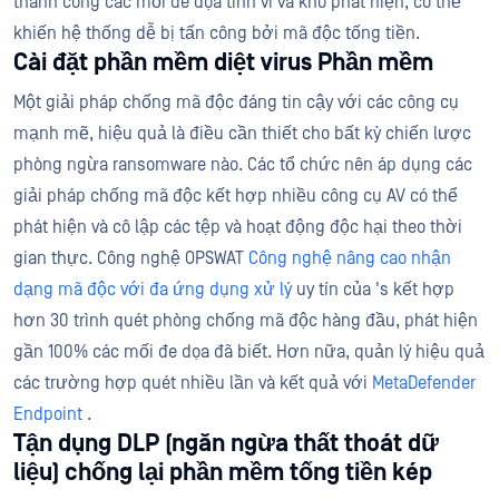
thành công các mối đe dọa tinh vi và khó phát hiện, có thể
khiến hệ thống dễ bị tấn công bởi mã độc tống tiền.
Cài đặt phần mềm diệt virus Phần mềm
Một giải pháp chống mã độc đáng tin cậy với các công cụ
mạnh mẽ, hiệu quả là điều cần thiết cho bất kỳ chiến lược
phòng ngừa ransomware nào. Các tổ chức nên áp dụng các
giải pháp chống mã độc kết hợp nhiều công cụ AV có thể
phát hiện và cô lập các tệp và hoạt động độc hại theo thời
gian thực. Công nghệ OPSWAT
Công nghệ nâng cao nhận
dạng mã độc với đa ứng dụng xử lý
uy tín của 's kết hợp
hơn 30 trình quét phòng chống mã độc hàng đầu, phát hiện
gần 100% các mối đe dọa đã biết. Hơn nữa, quản lý hiệu quả
các trường hợp quét nhiều lần và kết quả với
MetaDefender
Endpoint
.
Tận dụng DLP (ngăn ngừa thất thoát dữ
liệu) chống lại phần mềm tống tiền kép