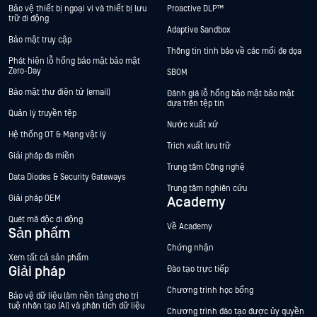
Bảo vệ thiết bị ngoại vi và thiết bị lưu
Proactive DLP™
trữ di động
Adaptive Sandbox
Bảo mật truy cập
Thông tin tình báo về các mối đe dọa
Phát hiện lỗ hổng bảo mật bảo mật
Zero-Day
SBOM
Bảo mật thư điện tử (email)
Đánh giá lỗ hổng bảo mật bảo mật
dựa trên tệp tin
Quản lý truyền tệp
Nước xuất xứ
Hệ thống OT & Mạng vật lý
Trích xuất lưu trữ
Giải pháp đa miền
Trung tâm Công nghệ
Data Diodes & Security Gateways
Trung tâm nghiên cứu
Giải pháp OEM
Academy
Quét mã độc di động
Về Academy
Sản phẩm
Chứng nhận
Xem tất cả sản phẩm
Giải pháp
Đào tạo trực tiếp
Chương trình học bổng
Bảo vệ dữ liệu làm nền tảng cho trí
tuệ nhân tạo (AI) và phân tích dữ liệu
Chương trình đào tạo được ủy quyền