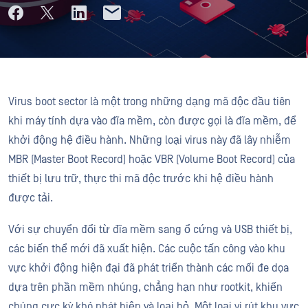
Virus boot sector là một trong những dạng mã độc đầu tiên
khi máy tính dựa vào đĩa mềm, còn được gọi là đĩa mềm, để
khởi động hệ điều hành. Những loại virus này đã lây nhiễm
MBR (Master Boot Record) hoặc VBR (Volume Boot Record) của
thiết bị lưu trữ, thực thi mã độc trước khi hệ điều hành
được tải.
Với sự chuyển đổi từ đĩa mềm sang ổ cứng và USB thiết bị,
các biến thể mới đã xuất hiện. Các cuộc tấn công vào khu
vực khởi động hiện đại đã phát triển thành các mối đe dọa
dựa trên phần mềm nhúng, chẳng hạn như rootkit, khiến
chúng cực kỳ khó phát hiện và loại bỏ. Một loại vi rút khu vực