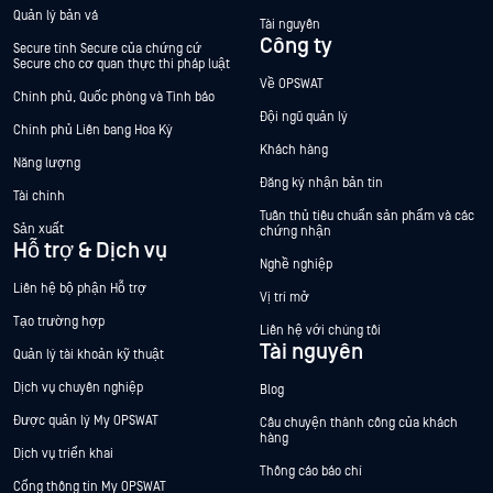
Quản lý bản vá
Tài nguyên
Công ty
Secure tính Secure của chứng cứ
Secure cho cơ quan thực thi pháp luật
Về OPSWAT
Chính phủ, Quốc phòng và Tình báo
Đội ngũ quản lý
Chính phủ Liên bang Hoa Kỳ
Khách hàng
Năng lượng
Đăng ký nhận bản tin
Tài chính
Tuân thủ tiêu chuẩn sản phẩm và các
Sản xuất
chứng nhận
Hỗ trợ & Dịch vụ
Nghề nghiệp
Liên hệ bộ phận Hỗ trợ
Vị trí mở
Tạo trường hợp
Liên hệ với chúng tôi
Tài nguyên
Quản lý tài khoản kỹ thuật
Dịch vụ chuyên nghiệp
Blog
Được quản lý My OPSWAT
Câu chuyện thành công của khách
hàng
Dịch vụ triển khai
Thông cáo báo chí
Cổng thông tin My OPSWAT