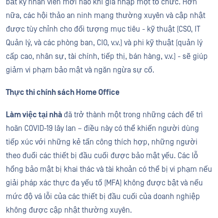
bất kỳ nhân viên mới nào khi gia nhập một tổ chức. Hơn
nữa, các hội thảo an ninh mạng thường xuyên và cập nhật
được tùy chỉnh cho đối tượng mục tiêu - kỹ thuật (CSO, IT
Quản lý, và các phòng ban, CIO, v.v.) và phi kỹ thuật (quản lý
cấp cao, nhân sự, tài chính, tiếp thị, bán hàng, v.v.) - sẽ giúp
giảm vi phạm bảo mật và ngăn ngừa sự cố.
Thực thi chính sách Home Office
Làm việc tại nhà
đã trở thành một trong những cách để trì
hoãn COVID-19
lây
lan
–
điều này
có thể khiến người dùng
tiếp xúc với
những
kẻ tấn công thích hợp
,
những người
theo đuổi các thiết bị đầu cuối được bảo mật yếu.
Các lỗ
hổng bảo mật bị khai thác và tài khoản có thể
bị
vi phạm nếu
giải pháp xác thực đa yếu tố (MFA) không được bật và nếu
mức độ vá lỗi của các thiết bị đầu cuối của doanh nghiệp
không được cập nhật thường xuyên.