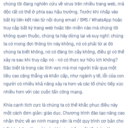
chúng tôi đang nghiên cứu về virus trên nhiều trang web, mã
độc rất có thể ở phía sau hậu trường. Trước khi nhấp vào
bất kỳ liên kết nào từ nội dung email / SMS / WhatsApp hoặc
truy cập bất kỳ trang web hoặc tên miền nào mà chúng tôi
không quen thuộc, chúng ta hãy dừng lại và suy nghĩ: chúng
ta có mong đợi thông tin này không, nó có phải từ ai đó
chúng ta biết không, nó có đáng tin cậy không, điều gì có thể
xảy ra sau khi truy cập nó - nó có thực sự hữu ích không?
Đặc biệt là trong các lĩnh vực mà mọi người trải qua một
liều cao căng thẳng và khẩn cấp, như ngành y tế, lỗi của con
người có nhiều khả năng xảy ra hơn và
các
tổ chức tiếp xúc
nhiều hơn với các cuộc tấn công mạng.
Khía cạnh tích cực là chúng ta có thể khắc phục điều này
một cách đơn giản: giáo dục. Chương trình đào tạo nâng cao
nhận thức về an ninh mạng nên là một quy trình cơ bản cho