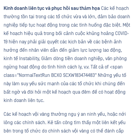
Kinh doanh liên tục và phục hồi sau thảm họa
Các kế hoạch
thường tồn tại trong các tổ chức vừa và lớn, đảm bảo doanh
nghiệp tiếp tục hoạt động trong các tình huống đặc biệt. Một
kế hoạch hiệu quả trong bối cảnh cuộc khủng hoảng COVID-
19 hiện nay phải giải quyết các kịch bản về các bệnh ảnh
hưởng đến nhân viên dẫn đến giảm lực lượng lao động,
kinh tế
Instability
,
Giảm dòng tiền doanh nghiệp, văn phòng
ngừng hoạt động do tình hình cách ly, v.v.
Tất cả
of <span
class="NormalTextRun BCX0 SCXW183474483"
Những yếu tố
này làm suy yếu sức mạnh của các tổ chức khi chúng đến
bất ngờ và đòi hỏi một kế hoạch qua đêm để có hoạt động
kinh doanh liên tục.
Các kế hoạch vội vàng thường ngụ ý an ninh yếu, hoặc nới
lỏng các chính sách. Kẻ tấn công tìm thấy một liên kết yếu
bên trong tổ chức do chính sách vội vàng có thể đánh cắp