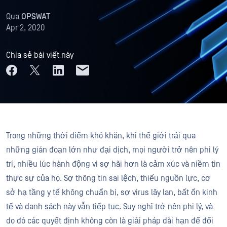
Qua
OPSWAT
Apr 2, 2020
Chia sẻ bài viết này
Trong những thời điểm khó khăn, khi thế giới trải qua
những gián đoạn lớn như đại dịch, mọi người trở nên phi lý
trí, nhiều lúc hành động vì sợ hãi hơn là cảm xúc và niềm tin
thực sự của họ. Sợ thông tin sai lệch, thiếu nguồn lực, cơ
sở hạ tầng y tế không chuẩn bị, sợ virus lây lan, bất ổn kinh
tế và danh sách này vẫn tiếp tục. Suy nghĩ trở nên phi lý, và
do đó các quyết định không còn là giải pháp dài hạn để đối