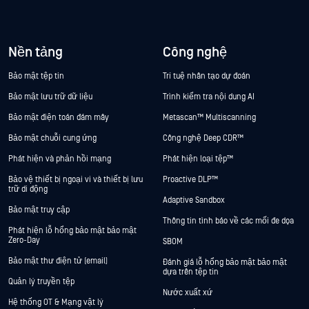
Nền tảng
Công nghệ
Bảo mật tệp tin
Trí tuệ nhân tạo dự đoán
Bảo mật lưu trữ dữ liệu
Trình kiểm tra nội dung AI
Bảo mật điện toán đám mây
Metascan™ Multiscanning
Bảo mật chuỗi cung ứng
Công nghệ Deep CDR™
Phát hiện và phản hồi mạng
Phát hiện loại tệp™
Bảo vệ thiết bị ngoại vi và thiết bị lưu
Proactive DLP™
trữ di động
Adaptive Sandbox
Bảo mật truy cập
Thông tin tình báo về các mối đe dọa
Phát hiện lỗ hổng bảo mật bảo mật
Zero-Day
SBOM
Bảo mật thư điện tử (email)
Đánh giá lỗ hổng bảo mật bảo mật
dựa trên tệp tin
Quản lý truyền tệp
Nước xuất xứ
Hệ thống OT & Mạng vật lý