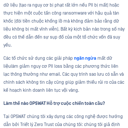
dữ liệu (
tạo ra
nguy cơ bị phạt rất lớn nếu PII bị mất) hoặc
thực hiện một cuộc tấn công ransomware với hậu quả tàn
khốc (đòi tiền chuộc khổng lồ mà không đảm bảo rằng dữ
liệu không bị mất vĩnh viễn). Bất kỳ kịch bản nào trong số này
đều có thể dẫn đến sự sụp đổ của một tổ chức vốn đã suy
yếu.
Các tổ chức sử dụng
các giải pháp
ngăn ngừa
mất dữ
liệu
làm giảm nguy cơ PII lo
ss bằng các phương thức liên
lạc thông thường như email. Các quy trình sao lưu có sẵn và
chính sách không tin cậy cũng giúp giảm thiểu rủi ro của các
kế hoạch kinh doanh liên tục vội vàng.
Làm thế nào OPSWAT Hỗ trợ cuộc chiến toàn cầu?
Tại OPSWAT chúng tôi xây dựng các công nghệ được hướng
dẫn bởi Triết lý Zero Trust của chúng tôi: chúng tôi giả định