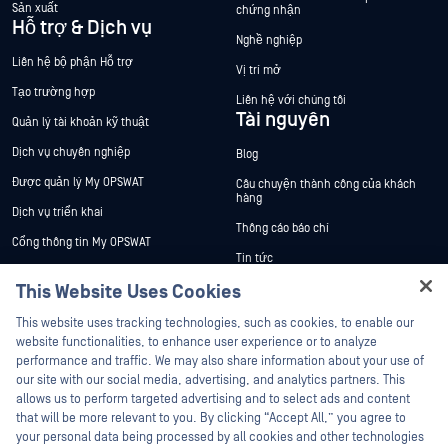
Sản xuất
chứng nhận
Hỗ trợ & Dịch vụ
Nghề nghiệp
Liên hệ bộ phận Hỗ trợ
Vị trí mở
Tạo trường hợp
Liên hệ với chúng tôi
Tài nguyên
Quản lý tài khoản kỹ thuật
Dịch vụ chuyên nghiệp
Blog
Được quản lý My OPSWAT
Câu chuyện thành công của khách
hàng
Dịch vụ triển khai
Thông cáo báo chí
Cổng thông tin My OPSWAT
Tin tức
Tài liệu kỹ thuật
This Website Uses Cookies
Sự kiện
Đào tạo
Hey there!
Hội thảo trên trực tuyến
This website uses tracking technologies, such as cookies, to enable our
Chương trình Xử lý Lỗ hổng Bảo mật
I'm Ozzy, your OPSWAT virtual assistant.
website functionalities, to enhance user experience or to analyze
Đối tác
Datasheets
How can I help you secure what's critical
performance and traffic. We may also share information about your use of
White Papers
today?
our site with our social media, advertising, and analytics partners. This
Chứng nhận
allows us to perform targeted advertising and to select ads and content
Công cụ miễn phí
Đối tác công nghệ
that will be more relevant to you. By clicking “Accept All,” you agree to
your personal data being processed by all cookies and other technologies
Chương trình đối tác kênh phân phối