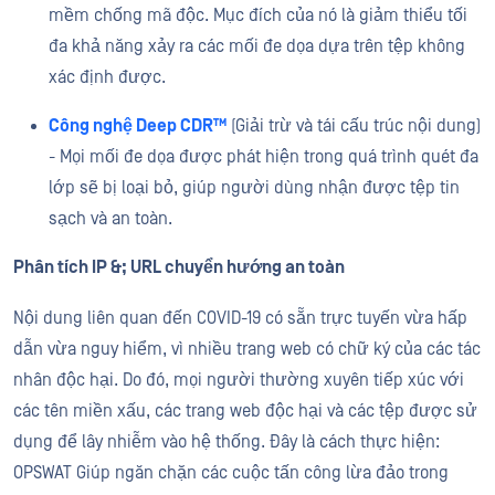
mềm chống mã độc. Mục đích của nó là giảm thiểu tối
đa khả năng xảy ra các mối đe dọa dựa trên tệp không
xác định được.
Công nghệ Deep CDR™
(Giải trừ và tái cấu trúc nội dung)
- Mọi mối đe dọa được phát hiện trong
quá trình
quét đa
lớp
sẽ bị loại bỏ, giúp người dùng nhận được tệp tin
sạch và an toàn.
Phân tích IP &; URL chuyển hướng an toàn
Nội dung liên quan đến COVID-19 có sẵn trực tuyến vừa hấp
dẫn vừa nguy hiểm, vì nhiều trang web có chữ ký của các tác
nhân độc hại. Do đó, mọi người thường xuyên tiếp xúc với
các tên miền xấu, các trang web độc hại và các tệp được sử
dụng để lây nhiễm vào hệ thống. Đây là cách thực hiện:
OPSWAT Giúp ngăn chặn các cuộc tấn công lừa đảo trong