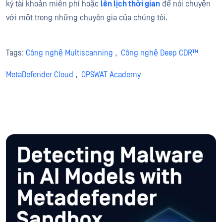
ký tài khoản miễn phí
hoặc
lên lịch thời gian
để nói chuyện
với một trong những chuyên gia của chúng tôi.
Tags:
Công nghệ Multiscanning
,
Công nghệ Deep CDR™
MetaDefender Cloud
,
OPSWAT Academy