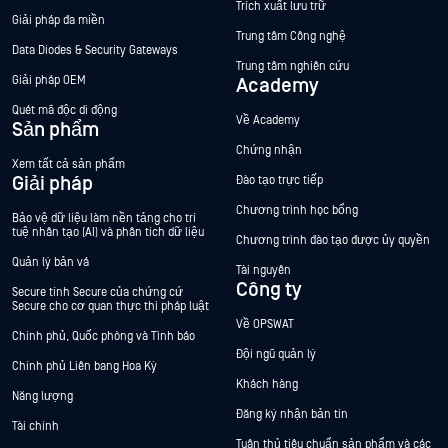
Trích xuất lưu trữ
Giải pháp đa miền
Trung tâm Công nghệ
Data Diodes & Security Gateways
Trung tâm nghiên cứu
Giải pháp OEM
Academy
Quét mã độc di động
Về Academy
Sản phẩm
Chứng nhận
Xem tất cả sản phẩm
Giải pháp
Đào tạo trực tiếp
Chương trình học bổng
Bảo vệ dữ liệu làm nền tảng cho trí
tuệ nhân tạo (AI) và phân tích dữ liệu
Chương trình đào tạo được ủy quyền
Quản lý bản vá
Tài nguyên
Công ty
Secure tính Secure của chứng cứ
Secure cho cơ quan thực thi pháp luật
Về OPSWAT
Chính phủ, Quốc phòng và Tình báo
Đội ngũ quản lý
Chính phủ Liên bang Hoa Kỳ
Khách hàng
Năng lượng
Đăng ký nhận bản tin
Tài chính
Tuân thủ tiêu chuẩn sản phẩm và các