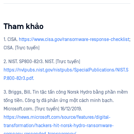
Tham khảo
​​1. CISA.
https://www.cisa.gov/ransomware-response-checklist
;
CISA. [Trực tuyến]
2. NIST. SP800-82r3. NIST. [Trực tuyến]
https://nvlpubs.nist.gov/nistpubs/SpecialPublications/NIST.S
P.800-82r3.pdf.
3. Briggs, Bill. Tin tặc tấn công Norsk Hydro bằng phần mềm
tống tiền. Công ty đã phản ứng một cách minh bạch.
Microsoft.com. [Trực tuyến] 16/12/2019.
https://news.microsoft.com/source/features/digital-
transformation/hackers-hit-norsk-hydro-ransomware-