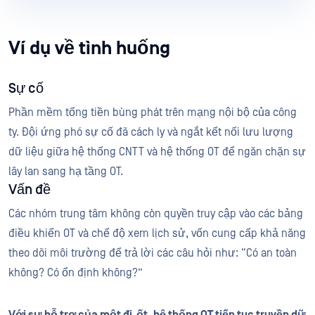
Ví dụ về tình huống
Sự cố
Phần mềm tống tiền bùng phát trên mạng nội bộ của công
ty. Đội ứng phó sự cố đã cách ly và ngắt kết nối lưu lượng
dữ liệu giữa hệ thống CNTT và hệ thống OT để ngăn chặn sự
lây lan sang hạ tầng OT.
Vấn đề
Các nhóm trung tâm không còn quyền truy cập vào các bảng
điều khiển OT và chế độ xem lịch sử, vốn cung cấp khả năng
theo dõi môi trường để trả lời các câu hỏi như: “Có an toàn
không? Có ổn định không?”
Với sự hỗ trợ của một đi-ốt, hệ thống OT tiếp tục truyền dữ