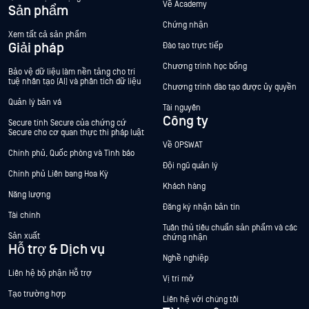
Về Academy
Sản phẩm
Chứng nhận
Xem tất cả sản phẩm
Giải pháp
Đào tạo trực tiếp
Chương trình học bổng
Bảo vệ dữ liệu làm nền tảng cho trí
tuệ nhân tạo (AI) và phân tích dữ liệu
Chương trình đào tạo được ủy quyền
Quản lý bản vá
Tài nguyên
Công ty
Secure tính Secure của chứng cứ
Secure cho cơ quan thực thi pháp luật
Về OPSWAT
Chính phủ, Quốc phòng và Tình báo
Đội ngũ quản lý
Chính phủ Liên bang Hoa Kỳ
Khách hàng
Năng lượng
Đăng ký nhận bản tin
Tài chính
Tuân thủ tiêu chuẩn sản phẩm và các
Sản xuất
chứng nhận
Hỗ trợ & Dịch vụ
Nghề nghiệp
Liên hệ bộ phận Hỗ trợ
Vị trí mở
Tạo trường hợp
Liên hệ với chúng tôi