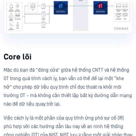
Core lõi
Mặc dù bạn đã “đóng cửa” giữa hệ thống CNTT và hệ thống
OT trong quá trình cách ly, bạn vẫn có thể để lại một “khe
hở” cho phép dữ liệu quy trình chỉ đọc thoát ra khỏi môi
trường OT – mà không cần thiết lập bất kỳ đường dẫn mạng
nào để dữ liệu quay trở lại.
Việc cách ly là một phần của quy trình ứng phó sự cố (IR)
phù hợp với các hướng dẫn lâu nay về an ninh hệ thống
công nghiệp (OT) của NIST. NIST lưu ý rằng một giải pháp thay