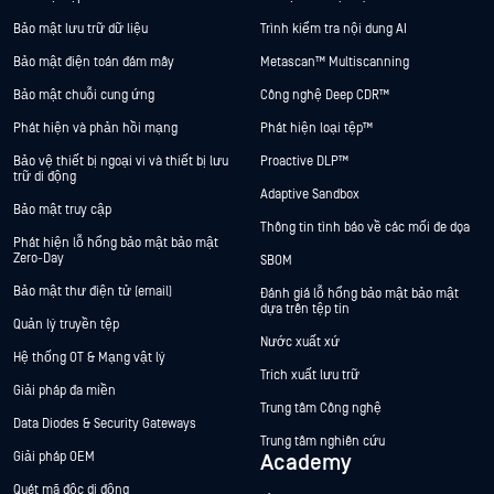
Bảo mật lưu trữ dữ liệu
Trình kiểm tra nội dung AI
Bảo mật điện toán đám mây
Metascan™ Multiscanning
Bảo mật chuỗi cung ứng
Công nghệ Deep CDR™
Phát hiện và phản hồi mạng
Phát hiện loại tệp™
Bảo vệ thiết bị ngoại vi và thiết bị lưu
Proactive DLP™
trữ di động
Adaptive Sandbox
Bảo mật truy cập
Thông tin tình báo về các mối đe dọa
Phát hiện lỗ hổng bảo mật bảo mật
Zero-Day
SBOM
Bảo mật thư điện tử (email)
Đánh giá lỗ hổng bảo mật bảo mật
dựa trên tệp tin
Quản lý truyền tệp
Nước xuất xứ
Hệ thống OT & Mạng vật lý
Trích xuất lưu trữ
Giải pháp đa miền
Trung tâm Công nghệ
Data Diodes & Security Gateways
Trung tâm nghiên cứu
Giải pháp OEM
Academy
Quét mã độc di động