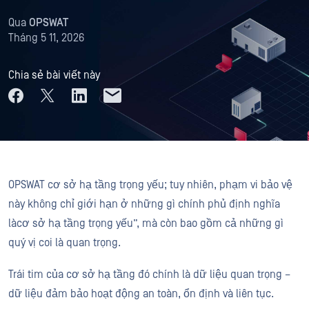
Qua
OPSWAT
Tháng 5 11, 2026
Chia sẻ bài viết này
OPSWAT cơ sở hạ tầng trọng yếu; tuy nhiên, phạm vi bảo vệ
này không chỉ giới hạn ở những gì chính phủ định nghĩa
làcơ sở hạ tầng trọng yếu”, mà còn bao gồm cả những gì
quý vị coi là quan trọng.
Trái tim của cơ sở hạ tầng đó chính là dữ liệu quan trọng –
dữ liệu đảm bảo hoạt động an toàn, ổn định và liên tục.