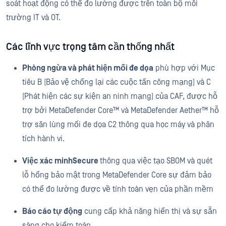
soát hoạt động có thể đo lường được trên toàn bộ môi
trường IT và OT.
Các lĩnh vực trọng tâm cần thống nhất
Phòng ngừa và phát hiện mối đe dọa
phù hợp với Mục
tiêu B (Bảo vệ chống lại các cuộc tấn công mạng) và C
(Phát hiện các sự kiện an ninh mạng) của CAF, được hỗ
trợ bởi MetaDefender Core™ và MetaDefender Aether™ hỗ
trợ săn lùng mối đe dọa C2 thông qua học máy và phân
tích hành vi.
Việc xác minhSecure
thông qua việc tạo SBOM và quét
lỗ hổng bảo mật trong MetaDefender Core sự đảm bảo
có thể đo lường được về tính toàn vẹn của phần mềm
Báo cáo tự động
cung cấp khả năng hiển thị và sự sẵn
sàng cho kiểm toán.