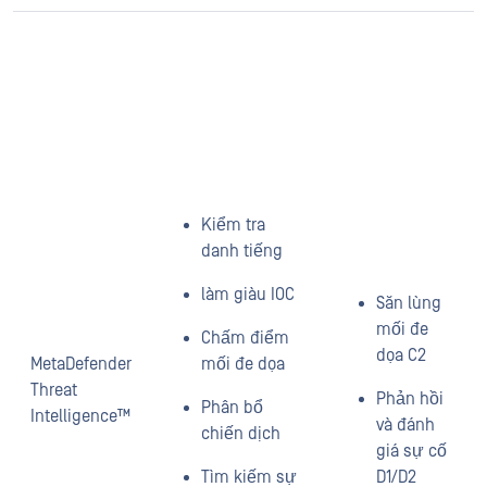
Kiểm tra
danh tiếng
làm giàu IOC
Săn lùng
mối đe
Chấm điểm
dọa C2
MetaDefender
mối đe dọa
Threat
Phản hồi
Phân bổ
Intelligence™
và đánh
chiến dịch
giá sự cố
Tìm kiếm sự
D1/D2