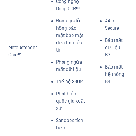
Công nghệ
Deep CDR™
Đánh giá lỗ
A4.b
hổng bảo
Secure
mật bảo mật
Bảo mật
dựa trên tệp
MetaDefender
dữ liệu
tin
Core™
B3
Phòng ngừa
Bảo mật
mất dữ liệu
hệ thống
Thế hệ SBOM
B4
Phát hiện
quốc gia xuất
xứ
Sandbox tích
hợp