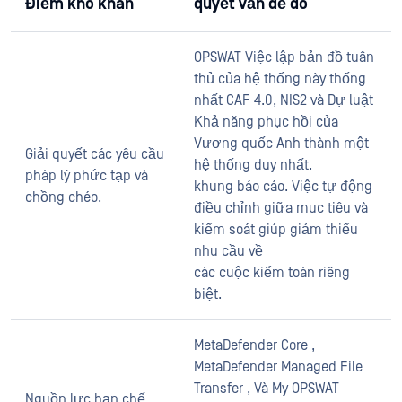
Điểm khó khăn
quyết vấn đề đó
OPSWAT Việc lập bản đồ tuân
thủ của hệ thống này thống
nhất CAF 4.0, NIS2 và Dự luật
Khả năng phục hồi của
Vương quốc Anh thành một
Giải quyết các yêu cầu
hệ thống duy nhất.
pháp lý phức tạp và
khung báo cáo. Việc tự động
chồng chéo.
điều chỉnh giữa mục tiêu và
kiểm soát giúp giảm thiểu
nhu cầu về
các cuộc kiểm toán riêng
biệt.
MetaDefender Core ,
MetaDefender Managed File
Transfer , Và My OPSWAT
Nguồn lực hạn chế