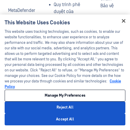
Quy trình phê
Bảo vệ
MetaDefender
duyệt của
Chuyển tệp
Bảo mật
người giám
This Website Uses Cookies
tin được
dữ liệu
sát
Hey there!
quản lý™
B3
This website uses tracking technologies, such as cookies, to enable our
Quét lại định
I'm Ozzy, your OPSWAT virtual assistant.
website functionalities, to enhance user experience or to analyze
How can I help you secure what's critical
Đánh giá
performance and traffic. We may also share information about your use of
kỳ
today?
our site with our social media, advertising, and analytics partners. This
và cải
allows us to perform targeted advertising and to select ads and content
Nhật ký kiểm
tiến D2
that will be more relevant to you. By clicking “Accept All,” you agree to
toán
your personal data being processed by all cookies and other technologies
on our website. Click “Reject All” to refuse, or “Manage My Preferences” to
Công cụ
manage your choices. See our Cookie Policy for more details on the how
chính sách
we process your data through cookies and similar technologies:
Cookie
Policy
quét lại
Manage My Preferences
Metascan
Reject All
Multiscanning
Privacy Policy
Accept All
Công nghệ