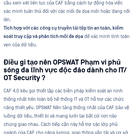
cầu xem xét liên tục của CAF bằng cách tự động hóa việc
xác minh tuân thủ đối với các mối đe dọa mới hoặc đang nổi
lên.
Tích hợp với các công cụ truyền tải tệp tin an toàn, kiểm
soát truy cập và phân tích mối đe dọa
để xác minh tính toàn
vẹn của dữ liệu.
Điều gì tạo nên OPSWAT Phạm vi phủ
sóng đa lĩnh vực độc đáo dành cho IT/
OT Security ?
CAF 4.0 kêu gọi thiết lập các biện pháp kiểm soát an ninh
thống nhất trên toàn bộ hệ thống IT và OT hỗ trợ các chức
năng thiết yếu. OPSWAT Nền tảng thống nhất của CAF bảo vệ
luồng dữ liệu, thiết bị và mạng lưới tại bất cứ nơi nào
chúng giao nhau. Cách tiếp cận này hỗ trợ các lớp phủ
ngành của CAF cho năng lượng, giao thông vận tải và cơ sở