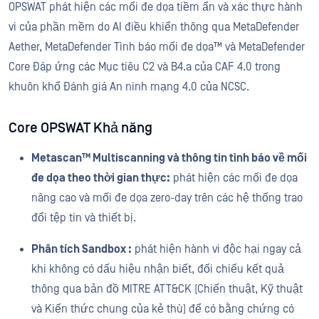
OPSWAT phát hiện các mối đe dọa tiềm ẩn và xác thực hành
vi của phần mềm do AI điều khiển thông qua MetaDefender
Aether, MetaDefender Tình báo mối đe dọa™ và MetaDefender
Core Đáp ứng các Mục tiêu C2 và B4.a của CAF 4.0 trong
khuôn khổ Đánh giá An ninh mạng 4.0 của NCSC.
Core OPSWAT Khả năng
Metascan™ Multiscanning và thông tin tình báo về mối
đe dọa theo thời gian thực:
phát hiện các mối đe dọa
nâng cao và mối đe dọa zero-day trên các hệ thống trao
đổi tệp tin và thiết bị.
Phân tích Sandbox :
phát hiện hành vi độc hại ngay cả
khi không có dấu hiệu nhận biết, đối chiếu kết quả
thông qua bản đồ MITRE ATT&CK (Chiến thuật, Kỹ thuật
và Kiến thức chung của kẻ thù) để có bằng chứng có