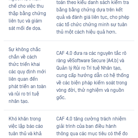
toán theo kiểu danh sách kiểm tra
chế cho việc thu
bằng bằng chứng dựa trên kết
thập bằng chứng
quả và đánh giá liên tục, cho phép
liên tục và giám
các tổ chức chứng minh sự tuân
sát mối đe dọa.
thủ một cách hiệu quả hơn.
Sự không chắc
CAF 4.0 đưa ra các nguyên tắc rõ
chắn về cách
ràng vềSoftware Secure [A4.b] và
thức triển khai
Quản lý Rủi ro Trí tuệ Nhân tạo,
các quy định mới
cung cấp hướng dẫn có hệ thống
liên quan đến
về các biện pháp kiểm soát trong
phát triển an toàn
vòng đời, thử nghiệm và nguồn
và rủi ro trí tuệ
gốc.
nhân tạo.
Khó khăn trong
CAF 4.0 tăng cường trách nhiệm
việc lập báo cáo
giải trình của ban điều hành
tuân thủ và khả
thông qua các mục tiêu có thể đo