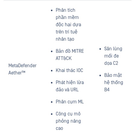
Phân tích
phần mềm
độc hại dựa
trên trí tuệ
nhân tạo
Săn lùng
Bản đồ MITRE
mối đe
ATT&CK
dọa C2
MetaDefender
Khai thác IOC
Aether™
Bảo mật
Phát hiện lừa
hệ thống
đảo và URL
B4
Phân cụm ML
Công cụ mô
phỏng nâng
cao