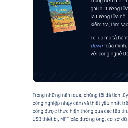
Trong hơn một th
gọi là “tường lử
là tường lửa nội
kiểm tra, làm sạc
Tôi đã mô tả hàn
Down"
của mình, 
với công nghệ D
Trong những năm qua, chúng tôi đã tích l
công nghiệp nhạy cảm và thiết yếu nhất trê
công được thực hiện thông qua các tệp tin, t
USB thiết bị, MFT các đường ống, cơ sở dữ 