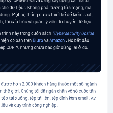
ập kỷ, OPSWAT Đã và đang xây dựng cái mà tôi
a cho dữ liệu”. Không phải tường lửa mạng, mà
 dung. Một hệ thống được thiết kế để kiểm soát,
h, tái cấu trúc và quản lý việc di chuyển dữ liệu.
h trình này trong cuốn sách
"Cybersecurity Upside
hiện có bán trên
Blurb
và
Amazon
. Nó bắt đầu
eep CDR™, nhưng chưa bao giờ dừng lại ở đó.
ũy được hơn 2.000 khách hàng thuộc một số ngành
n thế giới. Chúng tôi đã ngăn chặn vô số cuộc tấn
ệp tải xuống, tệp tải lên, tệp đính kèm email, v.v.
liệu và quy trình công nghiệp.