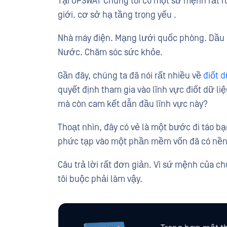
Tại OPSWAT Chúng tôi có một sứ mệnh rất r
giới. cơ sở hạ tầng trọng yếu .
Nhà máy điện. Mạng lưới quốc phòng. Dầu k
Nước. Chăm sóc sức khỏe.
Gần đây, chúng ta đã nói rất nhiều về
điốt d
quyết định tham gia vào lĩnh vực điốt dữ li
mà còn cam kết dẫn đầu lĩnh vực này?
Thoạt nhìn, đây có vẻ là một bước đi táo bạo
phức tạp vào một phần mềm vốn đã có nền k
Câu trả lời rất đơn giản. Vì sứ mệnh của ch
tôi buộc phải làm vậy.