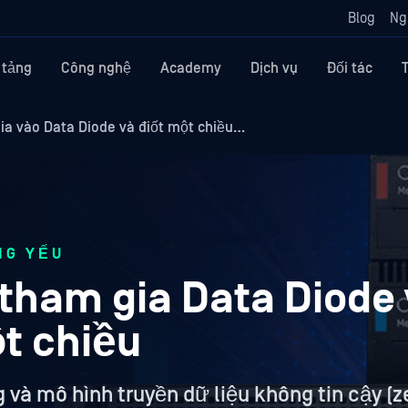
Blog
Ng
 tảng
Công nghệ
Academy
Dịch vụ
Đối tác
gia vào Data Diode và điốt một chiều…
NG YẾU
 tham gia Data Diode
t chiều
và mô hình truyền dữ liệu không tin cậy (ze