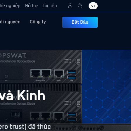
hề nghiệp
Hỗ trợ
Tài liệu
VI
Tài nguyên
Công ty
Bắt Đầu
 và Kinh
ro trust) đã thúc