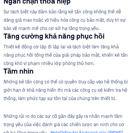
Ngăn chặn thỏa hiệp
Sự tách biệt này đảm bảo rằng kẻ tấn công không thể dễ
dàng giả mạo hoặc vô hiệu hóa công cụ bảo mật, duy trì sự
bảo vệ mạnh mẽ cho cơ sở hạ tầng trọng yếu.
Tăng cường khả năng phục hồi
Thiết kế động cơ lặp đi lặp lại và tách biệt làm tăng khả
năng phục hồi tổng thể của giải pháp bảo mật, khiến kẻ tấn
công khó vi phạm nhiều lớp phòng thủ hơn.
Tầm nhìn
Những kẻ tấn công có thể có quyền truy cập vào hệ thống bị
giới hạn ở khả năng hiển thị mà các công cụ sẽ kiểm tra hệ
thống, làm phức tạp sự tồn tại của chúng trên thiết bị.
Những rủi ro do các sự cố gần đây gây ra nhấn mạnh tầm
trọng yếu của việc đánh giá các chiến lược an ninh cho cơ
sở hạ tầng trọng yếu .
MetaDefender Endpoint của OPSWAT
,