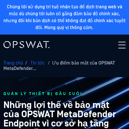
Chúng tôi sử dụng trí tuệ nhân tạo để dịch trang web và
mặc dù chúng tôi luôn cố gắng đảm bảo độ chính xác,
nhưng đôi khi bản dịch có thể không đạt độ chính xác tuyệt
đối. Mong quý vị thông cảm.
Trang chủ
/
Tin tức
/
Ưu điểm bảo mật của OPSWAT
MetaDefender…
QUẢN LÝ THIẾT BỊ ĐẦU CUỐI
Những lợi thế về bảo mật
của OPSWAT MetaDefender
Endpoint vì cơ sở hạ tầng