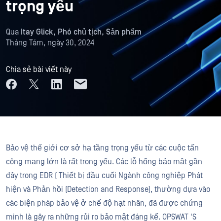
trọng yếu
Qua
Itay Glick, Phó chủ tịch, Sản phẩm
Tháng Tám, ngày 30, 2024
Chia sẻ bài viết này
Bảo vệ thế giới cơ sở hạ tầng trọng yếu từ các cuộc tấn
công mạng lớn là rất trọng yếu. Các lỗ hổng bảo mật gần
đây trong EDR ( Thiết bị đầu cuối Ngành công nghiệp Phát
hiện và Phản hồi (Detection and Response), thường dựa vào
các biện pháp bảo vệ ở chế độ hạt nhân, đã được chứng
minh là gây ra những rủi ro bảo mật đáng kể. OPSWAT 'S