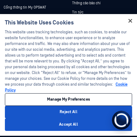
Thông cáo báo chí
Cổng thông tin My OPSWAT
Tin tức
Tài liệu kỹ thuật
This Website Uses Cookies
Sự kiện
Đào tạo
Hội thảo trên trực tuyến
This website uses tracking technologies, such as cookies, to enable our
Chương trình Xử lý Lỗ hổng Bảo mật
website functionalities, to enhance user experience or to analyze
Đối tác
Datasheets
performance and traffic. We may also share information about your use of
White Papers
our site with our social media, advertising, and analytics partners. This
Chứng nhận
allows us to perform targeted advertising and to select ads and content
Công cụ miễn phí
Đối tác công nghệ
that will be more relevant to you. By clicking “Accept All,” you agree to
your personal data being processed by all cookies and other technologies
Chương trình đối tác kênh phân phối
on our website. Click “Reject All” to refuse, or “Manage My Preferences” to
manage your choices. See our Cookie Policy for more details on the how
we process your data through cookies and similar technologies:
Cookie
©2026 OPSWAT Công ty TNHH. Mọi quyền được bảo lưu. OPSWAT , MetaDefender
Metascan, MetaAccess , cái OPSWAT Logo, Không tin tưởng bất kỳ tệp tin nào.
Policy
Không tin tưởng bất kỳ thiết bị nào. OPSWAT Academy Bảo vệ thế giới cơ sở hạ
tầng trọng yếu Deep CDR™ Technology, InQuest, Logo InQuest, DFI, RetroHunt, Deep
Manage My Preferences
File Inspection và Join the Hunt là các nhãn hiệu thương mại của OPSWAT Các
nhãn hiệu của bên thứ ba là tài sản của chủ sở hữu tương ứng.
Chính sách bảo mật
pháp lý
Quản lý tùy chọn Cookie
Lựa chọn
Reject All
quyền riêng tư của bạn tại California
Accept All