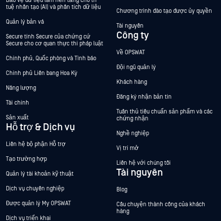
Bảo vệ dữ liệu làm nền tảng cho trí
tuệ nhân tạo (AI) và phân tích dữ liệu
Chương trình đào tạo được ủy quyền
Quản lý bản vá
Tài nguyên
Công ty
Secure tính Secure của chứng cứ
Secure cho cơ quan thực thi pháp luật
Về OPSWAT
Chính phủ, Quốc phòng và Tình báo
Đội ngũ quản lý
Chính phủ Liên bang Hoa Kỳ
Khách hàng
Năng lượng
Đăng ký nhận bản tin
Tài chính
Tuân thủ tiêu chuẩn sản phẩm và các
Sản xuất
chứng nhận
Hỗ trợ & Dịch vụ
Nghề nghiệp
Liên hệ bộ phận Hỗ trợ
Vị trí mở
Tạo trường hợp
Liên hệ với chúng tôi
Tài nguyên
Quản lý tài khoản kỹ thuật
Dịch vụ chuyên nghiệp
Blog
Được quản lý My OPSWAT
Câu chuyện thành công của khách
hàng
Dịch vụ triển khai