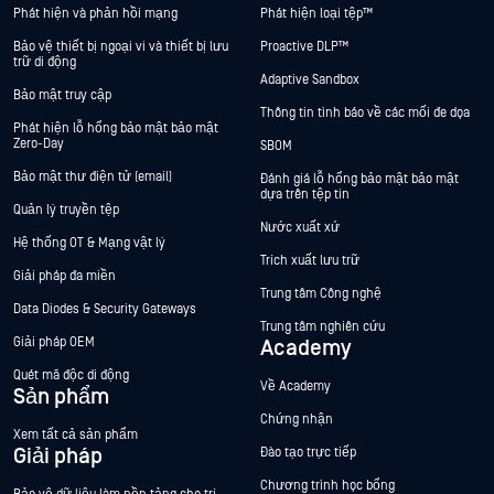
Phát hiện và phản hồi mạng
Phát hiện loại tệp™
Bảo vệ thiết bị ngoại vi và thiết bị lưu
Proactive DLP™
trữ di động
Adaptive Sandbox
Bảo mật truy cập
Thông tin tình báo về các mối đe dọa
Phát hiện lỗ hổng bảo mật bảo mật
Zero-Day
SBOM
Bảo mật thư điện tử (email)
Đánh giá lỗ hổng bảo mật bảo mật
dựa trên tệp tin
Quản lý truyền tệp
Nước xuất xứ
Hệ thống OT & Mạng vật lý
Trích xuất lưu trữ
Giải pháp đa miền
Trung tâm Công nghệ
Data Diodes & Security Gateways
Trung tâm nghiên cứu
Giải pháp OEM
Academy
Quét mã độc di động
Về Academy
Sản phẩm
Chứng nhận
Xem tất cả sản phẩm
Giải pháp
Đào tạo trực tiếp
Chương trình học bổng