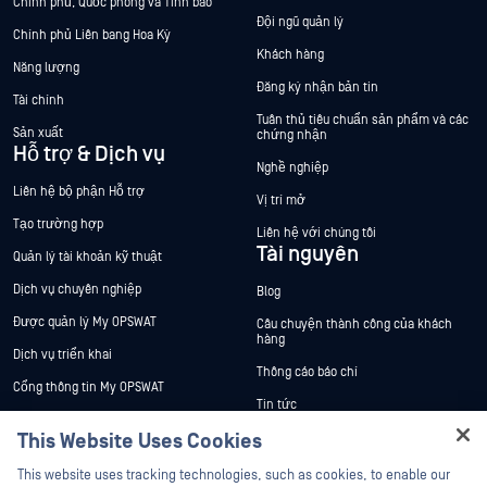
Chính phủ, Quốc phòng và Tình báo
Đội ngũ quản lý
Chính phủ Liên bang Hoa Kỳ
Khách hàng
Năng lượng
Đăng ký nhận bản tin
Tài chính
Tuân thủ tiêu chuẩn sản phẩm và các
Sản xuất
chứng nhận
Hỗ trợ & Dịch vụ
Nghề nghiệp
Liên hệ bộ phận Hỗ trợ
Vị trí mở
Tạo trường hợp
Liên hệ với chúng tôi
Tài nguyên
Quản lý tài khoản kỹ thuật
Dịch vụ chuyên nghiệp
Blog
Được quản lý My OPSWAT
Câu chuyện thành công của khách
hàng
Dịch vụ triển khai
Thông cáo báo chí
Cổng thông tin My OPSWAT
Tin tức
Tài liệu kỹ thuật
This Website Uses Cookies
Sự kiện
Đào tạo
Hey there!
Hội thảo trên trực tuyến
This website uses tracking technologies, such as cookies, to enable our
Chương trình Xử lý Lỗ hổng Bảo mật