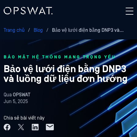
Trang chủ
/
Blog
/
Bảo vệ lưới điện bằng DNP3 và…
BẢO MẬT HỆ THỐNG MẠNG TRỌNG YẾU
Bảo vệ lưới điện bằng DNP3
và luồng dữ liệu đơn hướng
Qua
OPSWAT
Jun 5, 2025
Chia sẻ bài viết này