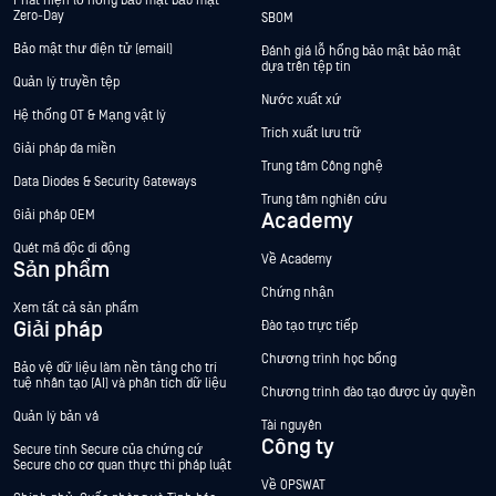
Phát hiện lỗ hổng bảo mật bảo mật
Zero-Day
SBOM
Bảo mật thư điện tử (email)
Đánh giá lỗ hổng bảo mật bảo mật
dựa trên tệp tin
Quản lý truyền tệp
Nước xuất xứ
Hệ thống OT & Mạng vật lý
Trích xuất lưu trữ
Giải pháp đa miền
Trung tâm Công nghệ
Data Diodes & Security Gateways
Trung tâm nghiên cứu
Giải pháp OEM
Academy
Quét mã độc di động
Về Academy
Sản phẩm
Chứng nhận
Xem tất cả sản phẩm
Giải pháp
Đào tạo trực tiếp
Chương trình học bổng
Bảo vệ dữ liệu làm nền tảng cho trí
tuệ nhân tạo (AI) và phân tích dữ liệu
Chương trình đào tạo được ủy quyền
Quản lý bản vá
Tài nguyên
Công ty
Secure tính Secure của chứng cứ
Secure cho cơ quan thực thi pháp luật
Về OPSWAT