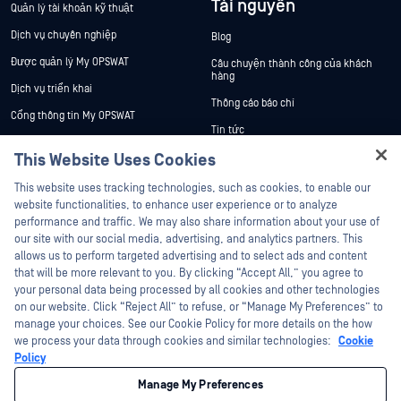
Tài nguyên
Quản lý tài khoản kỹ thuật
Dịch vụ chuyên nghiệp
Blog
Được quản lý My OPSWAT
Câu chuyện thành công của khách
hàng
Dịch vụ triển khai
Thông cáo báo chí
Cổng thông tin My OPSWAT
Tin tức
Tài liệu kỹ thuật
This Website Uses Cookies
Sự kiện
Đào tạo
Hey there!
Hội thảo trên trực tuyến
This website uses tracking technologies, such as cookies, to enable our
Chương trình Xử lý Lỗ hổng Bảo mật
I'm Ozzy, your OPSWAT virtual assistant.
website functionalities, to enhance user experience or to analyze
Đối tác
Datasheets
How can I help you secure what's critical
performance and traffic. We may also share information about your use of
White Papers
today?
our site with our social media, advertising, and analytics partners. This
Chứng nhận
allows us to perform targeted advertising and to select ads and content
Công cụ miễn phí
Đối tác công nghệ
that will be more relevant to you. By clicking “Accept All,” you agree to
your personal data being processed by all cookies and other technologies
Chương trình đối tác kênh phân phối
on our website. Click “Reject All” to refuse, or “Manage My Preferences” to
manage your choices. See our Cookie Policy for more details on the how
we process your data through cookies and similar technologies:
Cookie
©2026 OPSWAT Công ty TNHH. Mọi quyền được bảo lưu. OPSWAT , MetaDefender
Metascan, MetaAccess , cái OPSWAT Logo, Không tin tưởng bất kỳ tệp tin nào.
Policy
Không tin tưởng bất kỳ thiết bị nào. OPSWAT Academy Bảo vệ thế giới cơ sở hạ
tầng trọng yếu Deep CDR™ Technology, InQuest, Logo InQuest, DFI, RetroHunt, Deep
Manage My Preferences
File Inspection và Join the Hunt là các nhãn hiệu thương mại của OPSWAT Các