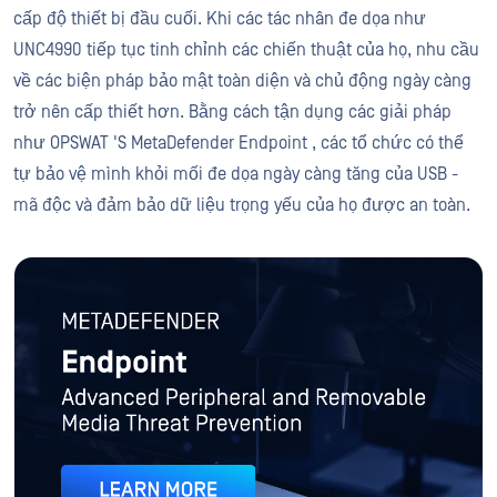
cấp độ thiết bị đầu cuối. Khi các tác nhân đe dọa như
UNC4990 tiếp tục tinh chỉnh các chiến thuật của họ, nhu cầu
về các biện pháp bảo mật toàn diện và chủ động ngày càng
trở nên cấp thiết hơn. Bằng cách tận dụng các giải pháp
như OPSWAT 'S MetaDefender Endpoint , các tổ chức có thể
tự bảo vệ mình khỏi mối đe dọa ngày càng tăng của USB -
mã độc và đảm bảo dữ liệu trọng yếu của họ được an toàn.
METADEFENDER
Thiết bị đầu cuối
Bảo vệ thiết bị ngoại vi và thiết bị lưu trữ di động trước các 
Tìm Hiểu Thêm