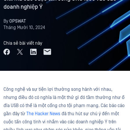
doanh nghiệp Ý
By
OPSWAT
Tháng Mười 10, 2024
Chia sẻ bài viết này
Công nghệ và sự tiện lợi thường song hành với nhau,
nhưng điều đó có nghĩa là một thứ gì đó tầm thường như ổ
đĩa USB có thể là một cổng cho tội phạm mạng. Các báo cáo
gần đây từ
The Hacker News
đã thu hút sự chú ý đến một
cuộc tấn công tinh vi nhắm vào các doanh nghiệp Ý trên