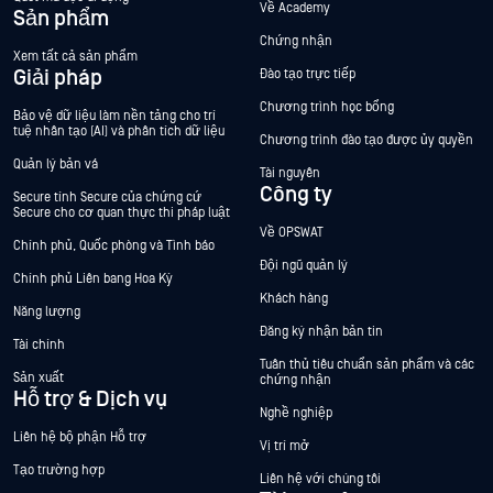
Về Academy
Sản phẩm
Chứng nhận
Xem tất cả sản phẩm
Giải pháp
Đào tạo trực tiếp
Chương trình học bổng
Bảo vệ dữ liệu làm nền tảng cho trí
tuệ nhân tạo (AI) và phân tích dữ liệu
Chương trình đào tạo được ủy quyền
Quản lý bản vá
Tài nguyên
Công ty
Secure tính Secure của chứng cứ
Secure cho cơ quan thực thi pháp luật
Về OPSWAT
Chính phủ, Quốc phòng và Tình báo
Đội ngũ quản lý
Chính phủ Liên bang Hoa Kỳ
Khách hàng
Năng lượng
Đăng ký nhận bản tin
Tài chính
Tuân thủ tiêu chuẩn sản phẩm và các
Sản xuất
chứng nhận
Hỗ trợ & Dịch vụ
Nghề nghiệp
Liên hệ bộ phận Hỗ trợ
Vị trí mở
Tạo trường hợp
Liên hệ với chúng tôi