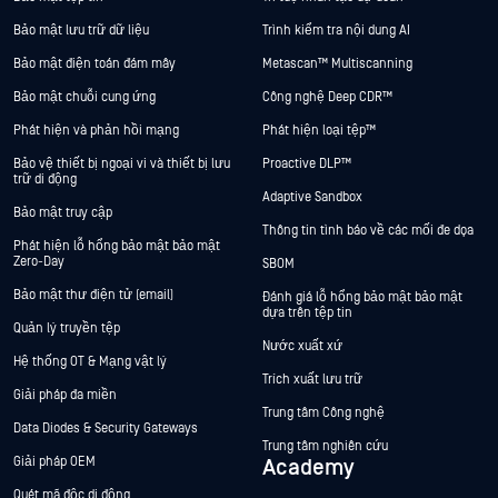
Bảo mật lưu trữ dữ liệu
Trình kiểm tra nội dung AI
Bảo mật điện toán đám mây
Metascan™ Multiscanning
Bảo mật chuỗi cung ứng
Công nghệ Deep CDR™
Phát hiện và phản hồi mạng
Phát hiện loại tệp™
Bảo vệ thiết bị ngoại vi và thiết bị lưu
Proactive DLP™
trữ di động
Adaptive Sandbox
Bảo mật truy cập
Thông tin tình báo về các mối đe dọa
Phát hiện lỗ hổng bảo mật bảo mật
Zero-Day
SBOM
Bảo mật thư điện tử (email)
Đánh giá lỗ hổng bảo mật bảo mật
dựa trên tệp tin
Quản lý truyền tệp
Nước xuất xứ
Hệ thống OT & Mạng vật lý
Trích xuất lưu trữ
Giải pháp đa miền
Trung tâm Công nghệ
Data Diodes & Security Gateways
Trung tâm nghiên cứu
Giải pháp OEM
Academy
Quét mã độc di động