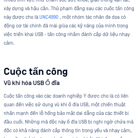
nhiều lĩnh vực như chăm sóc sức khỏe, giao thông vận tải,
xây dựng và hậu cần. Thủ phạm đằng sau các cuộc tấn công
này được cho là
UNC4990
, một nhóm tác nhân đe dọa có
động cơ tài chính đã mài giũa các kỹ năng của mình trong
việc triển khai USB - tấn công nhằm đánh cắp dữ liệu nhạy
cảm.
Cuộc tấn công
Vũ khí hóa USB Ổ đĩa
Cuộc tấn công vào các doanh nghiệp Ý được cho là có liên
quan đến việc sử dụng vũ khí ổ đĩa USB, một chiến thuật
nhấn mạnh đến lỗ hổng bảo mật dai dẳng của các thiết bị
đầu cuối. Những mã độc này ổ đĩa USB bị nghi ngờ chứa mã
độc có khả năng đánh cắp thông tin trọng yếu và nhạy cảm,