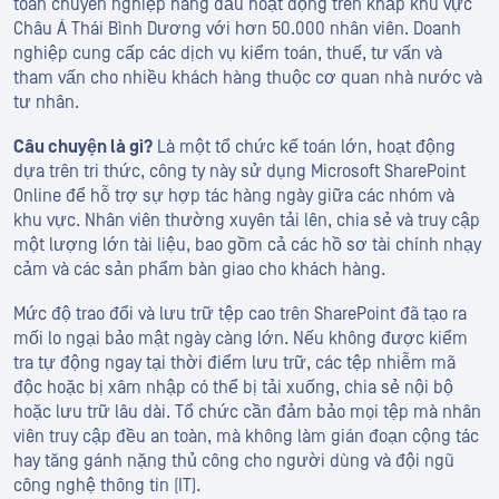
toán chuyên nghiệp hàng đầu hoạt động trên khắp khu vực
Châu Á Thái Bình Dương với hơn 50.000 nhân viên. Doanh
nghiệp cung cấp các dịch vụ kiểm toán, thuế, tư vấn và
tham vấn cho nhiều khách hàng thuộc cơ quan nhà nước và
tư nhân.
Câu chuyện là gì?
Là một tổ chức kế toán lớn, hoạt động
dựa trên tri thức, công ty này sử dụng Microsoft SharePoint
Online để hỗ trợ sự hợp tác hàng ngày giữa các nhóm và
khu vực. Nhân viên thường xuyên tải lên, chia sẻ và truy cập
một lượng lớn tài liệu, bao gồm cả các hồ sơ tài chính nhạy
cảm và các sản phẩm bàn giao cho khách hàng.
Mức độ trao đổi và lưu trữ tệp cao trên SharePoint đã tạo ra
mối lo ngại bảo mật ngày càng lớn. Nếu không được kiểm
tra tự động ngay tại thời điểm lưu trữ, các tệp nhiễm mã
độc hoặc bị xâm nhập có thể bị tải xuống, chia sẻ nội bộ
hoặc lưu trữ lâu dài. Tổ chức cần đảm bảo mọi tệp mà nhân
viên truy cập đều an toàn, mà không làm gián đoạn cộng tác
hay tăng gánh nặng thủ công cho người dùng và đội ngũ
công nghệ thông tin (IT).