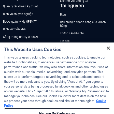
Liên hệ với chúng tôi
Tài nguyên
Quản lý tài khoản kỹ thuật
Dịch vụ chuyên nghiệp
Blog
Được quản lý My OPSWAT
Câu chuyện thành công của khách
hàng
Dịch vụ triển khai
Thông cáo báo chí
Cổng thông tin My OPSWAT
Tin tức
Tài liệu kỹ thuật
This Website Uses Cookies
Sự kiện
Đào tạo
Hey there!
Hội thảo trên trực tuyến
This website uses tracking technologies, such as cookies, to enable our
Chương trình Xử lý Lỗ hổng Bảo mật
I'm Ozzy, your OPSWAT virtual assistant.
website functionalities, to enhance user experience or to analyze
Đối tác
Datasheets
How can I help you secure what's critical
performance and traffic. We may also share information about your use of
today?
White Papers
our site with our social media, advertising, and analytics partners. This
Chứng nhận
allows us to perform targeted advertising and to select ads and content
Công cụ miễn phí
Đối tác công nghệ
that will be more relevant to you. By clicking “Accept All,” you agree to
your personal data being processed by all cookies and other technologies
Chương trình đối tác kênh phân phối
on our website. Click “Reject All” to refuse, or “Manage My Preferences” to
manage your choices. See our Cookie Policy for more details on the how
we process your data through cookies and similar technologies:
Cookie
©2026 OPSWAT Công ty TNHH. Mọi quyền được bảo lưu. OPSWAT , MetaDefender
Metascan, MetaAccess , cái OPSWAT Logo, Không tin tưởng bất kỳ tệp tin nào.
Policy
Không tin tưởng bất kỳ thiết bị nào. OPSWAT Academy Bảo vệ thế giới cơ sở hạ
tầng trọng yếu Deep CDR™ Technology, InQuest, Logo InQuest, DFI, RetroHunt, Deep
Manage My Preferences