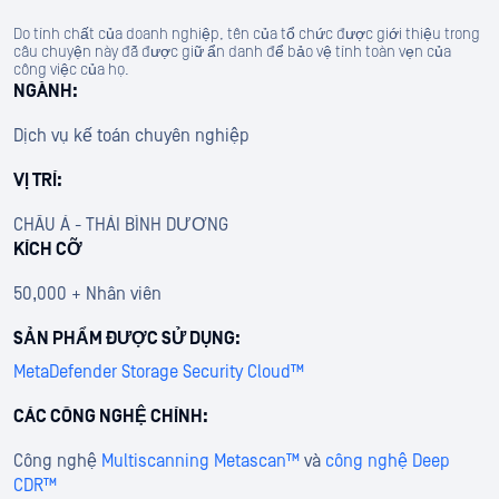
Do tính chất của doanh nghiệp, tên của tổ chức được giới thiệu trong
câu chuyện này đã được giữ ẩn danh để bảo vệ tính toàn vẹn của
công việc của họ.
NGÀNH:
Dịch vụ kế toán chuyên nghiệp
VỊ TRÍ:
CHÂU Á - THÁI BÌNH DƯƠNG
KÍCH CỠ
50,000 + Nhân viên
SẢN PHẨM ĐƯỢC SỬ DỤNG:
MetaDefender Storage Security Cloud™
CÁC CÔNG NGHỆ CHÍNH:
Công nghệ
Multiscanning Metascan™
và
công nghệ Deep
CDR™