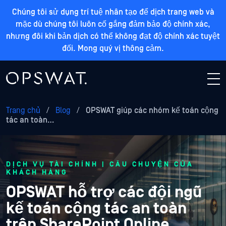
Chúng tôi sử dụng trí tuệ nhân tạo để dịch trang web và
mặc dù chúng tôi luôn cố gắng đảm bảo độ chính xác,
nhưng đôi khi bản dịch có thể không đạt độ chính xác tuyệt
đối. Mong quý vị thông cảm.
Trang chủ
/
Blog
/
OPSWAT giúp các nhóm kế toán cộng
tác an toàn…
DỊCH VỤ TÀI CHÍNH | CÂU CHUYỆN CỦA
KHÁCH HÀNG
OPSWAT hỗ trợ các đội ngũ
kế toán cộng tác an toàn
trên SharePoint Online