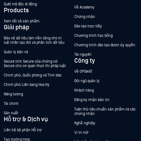
Quét mã độc di động
Về Academy
Products
Chứng nhận
Xem tất cả sản phẩm
Giải pháp
Đào tạo trực tiếp
Chương trình học bổng
Bảo vệ dữ liệu làm nền tảng cho trí
tuệ nhân tạo (AI) và phân tích dữ liệu
Chương trình đào tạo được ủy quyền
Quản lý bản vá
Tài nguyên
Công ty
Secure tính Secure của chứng cứ
Secure cho cơ quan thực thi pháp luật
Về OPSWAT
Chính phủ, Quốc phòng và Tình báo
Đội ngũ quản lý
Chính phủ Liên bang Hoa Kỳ
Khách hàng
Năng lượng
Đăng ký nhận bản tin
Tài chính
Tuân thủ tiêu chuẩn sản phẩm và các
Sản xuất
chứng nhận
Hỗ trợ & Dịch vụ
Nghề nghiệp
Liên hệ bộ phận Hỗ trợ
Vị trí mở
Tạo trường hợp