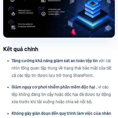
Kết quả chính
Tăng cường khả năng giám sát an toàn tệp tin
với cái
nhìn tổng quan tập trung về trạng thái bảo mật của tất
cả các tệp tin được lưu trữ trong SharePoint.
Giảm nguy cơ phơi nhiễm phần mềm độc hại
, vì các
tệp không đáng tin cậy hoặc độc hại đã được tự động
xóa trước khi tải xuống hoặc chia sẻ nội bộ.
Không gây gián đoạn đến quy trình làm việc của nhân