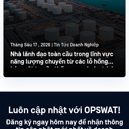
Tháng Sáu 17 , 2026 | Tin Tức Doanh Nghiệp
Nhà lãnh đạo toàn cầu trong lĩnh vực
năng lượng chuyển từ các lỗ hổng
bảo mật truyền thống sang Industrial
hiện đại
Đọc thêm
Luôn cập nhật với OPSWAT!
Đăng ký ngay hôm nay để nhận thông