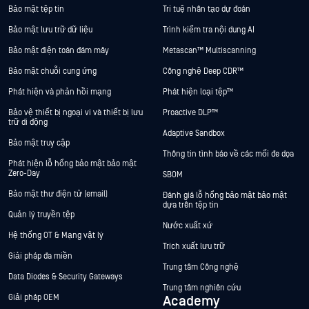
Bảo mật tệp tin
Trí tuệ nhân tạo dự đoán
Bảo mật lưu trữ dữ liệu
Trình kiểm tra nội dung AI
Bảo mật điện toán đám mây
Metascan™ Multiscanning
Bảo mật chuỗi cung ứng
Công nghệ Deep CDR™
Phát hiện và phản hồi mạng
Phát hiện loại tệp™
Bảo vệ thiết bị ngoại vi và thiết bị lưu
Proactive DLP™
trữ di động
Adaptive Sandbox
Bảo mật truy cập
Thông tin tình báo về các mối đe dọa
Phát hiện lỗ hổng bảo mật bảo mật
Zero-Day
SBOM
Bảo mật thư điện tử (email)
Đánh giá lỗ hổng bảo mật bảo mật
dựa trên tệp tin
Quản lý truyền tệp
Nước xuất xứ
Hệ thống OT & Mạng vật lý
Trích xuất lưu trữ
Giải pháp đa miền
Trung tâm Công nghệ
Data Diodes & Security Gateways
Trung tâm nghiên cứu
Giải pháp OEM
Academy