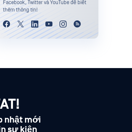
Facebook, Twitter và YouTube để biết
thêm thông tin!
AT!
p nhật mới
in sự kiện