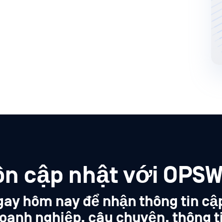
ôn cập nhật với OPSW
gay hôm nay để nhận thông tin cậ
oanh nghiệp, câu chuyện, thông t