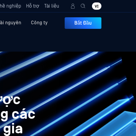
hề nghiệp
Hỗ trợ
Tài liệu
VI
Tài nguyên
Công ty
Bắt Đầu
ược
ng các
 gia