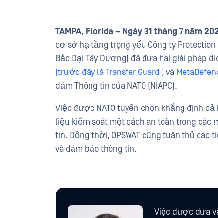
TAMPA, Florida – Ngày 31 tháng 7 năm 20
cơ sở hạ tầng trọng yếu Công ty Protectio
Bắc Đại Tây Dương) đã đưa hai giải pháp di
(trước đây là Transfer Guard )
và
MetaDefend
đảm Thông tin của NATO (NIAPC).
Việc được NATO tuyển chọn khẳng định cả
liệu kiểm soát một cách an toàn trong các 
tin. Đồng thời, OPSWAT cũng tuân thủ các t
và đảm bảo thông tin.
Việc được đưa và