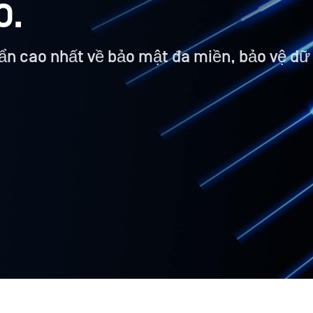
O.
ẩn cao nhất về bảo mật đa miền, bảo vệ dữ