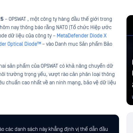
25
– OPSWAT , một công ty hàng đầu thế giới trong
n hôm nay thông báo rằng NATO (Tổ chức Hiệp ước
ode dữ liệu của công ty –
MetaDefender Diode X
er Optical Diode™
– vào Danh mục Sản phẩm Bảo
 hai sản phẩm của OPSWAT có khả năng chuyển dữ
môi trường trọng yếu, vượt rào cản phân loại thông
iêu chuẩn cao nhất về an ninh mạng, bảo vệ dữ liệu
o các danh sách này khẳng định vị thế dẫn đầu