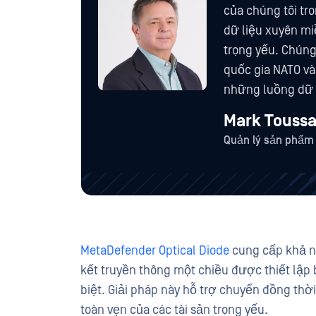
của chúng tôi tr
dữ liệu xuyên mi
trọng yếu. Chúng
quốc gia NATO và
những luồng dữ l
Mark Toussa
Quản lý sản phẩm
MetaDefender Optical Diode
cung cấp khả nă
kết truyền thông một chiều được thiết lậ
biệt. Giải pháp này hỗ trợ chuyển đồng thời
toàn vẹn của các tài sản trọng yếu.