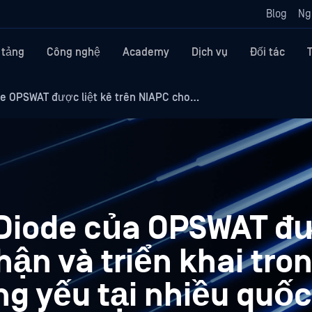
Blog
Ng
 tảng
Công nghệ
Academy
Dịch vụ
Đối tác
e OPSWAT được liệt kê trên NIAPC cho…
 Diode của OPSWAT đ
ận và triển khai tro
g yếu tại nhiều quốc