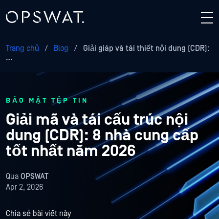
Trang chủ
/
Blog
/
Giải giáp và tái thiết nội dung (CDR):
…
BẢO MẬT TỆP TIN
Giải mã và tái cấu trúc nội
dung (CDR): 8 nhà cung cấp
tốt nhất năm 2026
Qua
OPSWAT
Apr 2, 2026
Chia sẻ bài viết này