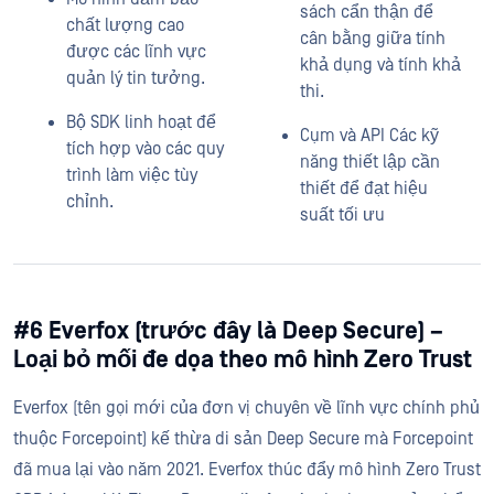
sách cẩn thận để
chất lượng cao
cân bằng giữa tính
được các lĩnh vực
khả dụng và tính khả
quản lý tin tưởng.
thi.
Bộ SDK linh hoạt để
Cụm và API Các kỹ
tích hợp vào các quy
năng thiết lập cần
trình làm việc tùy
thiết để đạt hiệu
chỉnh.
suất tối ưu
#6 Everfox (trước đây là Deep Secure) –
Loại bỏ mối đe dọa theo mô hình Zero Trust
Everfox (tên gọi mới của đơn vị chuyên về lĩnh vực chính phủ
thuộc Forcepoint) kế thừa di sản Deep Secure mà Forcepoint
đã mua lại vào năm 2021. Everfox thúc đẩy mô hình Zero Trust