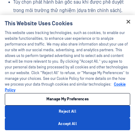
Tùy chọn phát hành bản gốc sau khi được phê duyệt
trong môi trường thử nghiệm (dựa trên chính sách).
This Website Uses Cookies
Cách thức hoạt động
Hey there!
This website uses tracking technologies, such as cookies, to enable our
I'm Ozzy, your OPSWAT virtual assistant.
website functionalities, to enhance user experience or to analyze
Loại bỏ các thành phần có thể bị khai thác khi truy cập
How can I help you secure what's critical
performance and traffic. We may also share information about your use of
today?
our site with our social media, advertising, and analytics partners. This
Tái tạo một phiên bản an toàn (thường gần như tức thì)
allows us to perform targeted advertising and to select ads and content
that will be more relevant to you. By clicking “Accept All,” you agree to
Tùy chọn phát hành bản gốc sau khi được phê duyệt
your personal data being processed by all cookies and other technologies
on our website. Click “Reject All” to refuse, or “Manage My Preferences” to
trong môi trường thử nghiệm (dựa trên chính sách).
manage your choices. See our Cookie Policy for more details on the how
we process your data through cookies and similar technologies:
Cookie
Policy
Thuận
Chống
Manage My Preferences
Reject All
Phù hợp nhất nếu
Privacy Policy
Tốc độ và sự tiện lợi
bạn đang sử dụng
Accept All
trong hệ thống
cơ sở hạ tầng Check