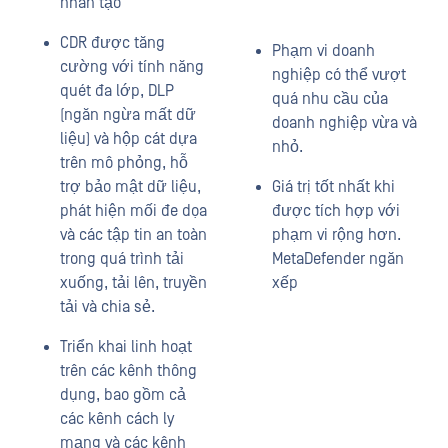
nhân tạo
CDR được tăng
Phạm vi doanh
cường với tính năng
nghiệp có thể vượt
quét đa lớp, DLP
quá nhu cầu của
(ngăn ngừa mất dữ
doanh nghiệp vừa và
liệu) và hộp cát dựa
nhỏ.
trên mô phỏng, hỗ
trợ bảo mật dữ liệu,
Giá trị tốt nhất khi
phát hiện mối đe dọa
được tích hợp với
và các tập tin an toàn
phạm vi rộng hơn.
trong quá trình tải
MetaDefender ngăn
xuống, tải lên, truyền
xếp
tải và chia sẻ.
Triển khai linh hoạt
trên các kênh thông
dụng, bao gồm cả
các kênh cách ly
mạng và các kênh