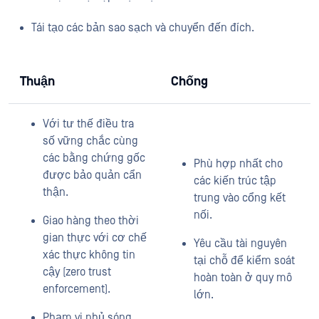
Tái tạo các bản sao sạch và chuyển đến đích.
Thuận
Chống
Với tư thế điều tra
số vững chắc cùng
các bằng chứng gốc
Phù hợp nhất cho
được bảo quản cẩn
các kiến ​​trúc tập
thận.
trung vào cổng kết
nối.
Giao hàng theo thời
gian thực với cơ chế
Yêu cầu tài nguyên
xác thực không tin
tại chỗ để kiểm soát
cậy (zero trust
hoàn toàn ở quy mô
enforcement).
lớn.
Phạm vi phủ sóng