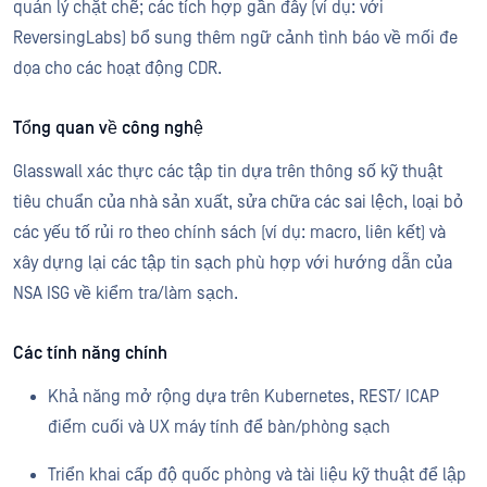
quản lý chặt chẽ; các tích hợp gần đây (ví dụ: với
ReversingLabs) bổ sung thêm ngữ cảnh tình báo về mối đe
dọa cho các hoạt động CDR.
Tổng quan về công nghệ
Glasswall xác thực các tập tin dựa trên thông số kỹ thuật
tiêu chuẩn của nhà sản xuất, sửa chữa các sai lệch, loại bỏ
các yếu tố rủi ro theo chính sách (ví dụ: macro, liên kết) và
xây dựng lại các tập tin sạch phù hợp với hướng dẫn của
NSA ISG về kiểm tra/làm sạch.
Các tính năng chính
Khả năng mở rộng dựa trên Kubernetes, REST/ ICAP
điểm cuối và UX máy tính để bàn/phòng sạch
Triển khai cấp độ quốc phòng và tài liệu kỹ thuật để lập