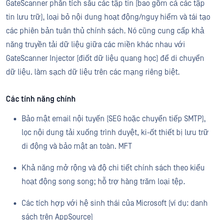
GateScanner phân tích sâu các tập tin (bao gồm cả các tập
tin lưu trữ), loại bỏ nội dung hoạt động/nguy hiểm và tái tạo
các phiên bản tuân thủ chính sách. Nó cũng cung cấp khả
năng truyền tải dữ liệu giữa các miền khác nhau với
GateScanner Injector (điốt dữ liệu quang học) để di chuyển
dữ liệu. làm sạch dữ liệu trên các mạng riêng biệt.
Các tính năng chính
Bảo mật email nội tuyến (SEG hoặc chuyển tiếp SMTP),
lọc nội dung tải xuống trình duyệt, ki-ốt thiết bị lưu trữ
di động và bảo mật an toàn. MFT
Khả năng mở rộng và độ chi tiết chính sách theo kiểu
hoạt động song song; hỗ trợ hàng trăm loại tệp.
Các tích hợp với hệ sinh thái của Microsoft (ví dụ: danh
sách trên AppSource)