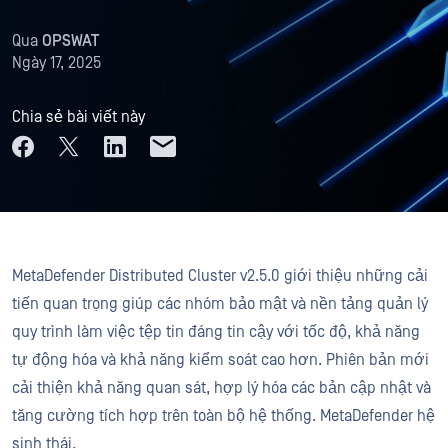
Qua
OPSWAT
Ngày 17, 2025
Chia sẻ bài viết này
MetaDefender Distributed Cluster v2.5.0 giới thiệu những cải
tiến quan trọng giúp các nhóm bảo mật và nền tảng quản lý
quy trình làm việc tệp tin đáng tin cậy với tốc độ, khả năng
tự động hóa và khả năng kiểm soát cao hơn. Phiên bản mới
cải thiện khả năng quan sát, hợp lý hóa các bản cập nhật và
tăng cường tích hợp trên toàn bộ hệ thống. MetaDefender hệ
sinh thái.