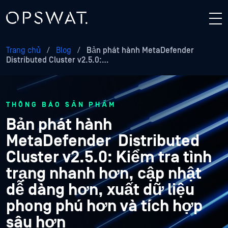
Trang chủ
/
Blog
/
Bản phát hành MetaDefender
Distributed Cluster v2.5.0:…
THÔNG BÁO SẢN PHẨM
Bản phát hành
MetaDefender Distributed
Cluster v2.5.0: Kiểm tra tình
trạng nhanh hơn, cập nhật
dễ dàng hơn, xuất dữ liệu
phong phú hơn và tích hợp
sâu hơn