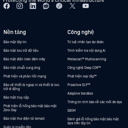
Nền tảng
Công nghệ
Bảo mật tệp tin
Trí tuệ nhân tạo dự đoán
Bảo mật lưu trữ dữ liệu
Trình kiểm tra nội dung AI
Bảo mật điện toán đám mây
Metascan™ Multiscanning
Bảo mật chuỗi cung ứng
Công nghệ Deep CDR™
Phát hiện và phản hồi mạng
Phát hiện loại tệp™
Bảo vệ thiết bị ngoại vi và thiết bị lưu
Proactive DLP™
trữ di động
Adaptive Sandbox
Bảo mật truy cập
Thông tin tình báo về các mối đe dọa
Phát hiện lỗ hổng bảo mật bảo mật
Zero-Day
SBOM
Bảo mật thư điện tử (email)
Đánh giá lỗ hổng bảo mật bảo mật
dựa trên tệp tin
Quản lý truyền tệp