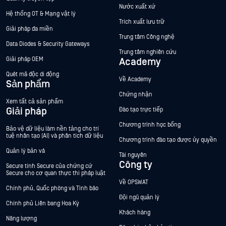
Nước xuất xứ
Hệ thống OT & Mạng vật lý
Trích xuất lưu trữ
Giải pháp đa miền
Trung tâm Công nghệ
Data Diodes & Security Gateways
Trung tâm nghiên cứu
Giải pháp OEM
Academy
Quét mã độc di động
Về Academy
Sản phẩm
Chứng nhận
Xem tất cả sản phẩm
Giải pháp
Đào tạo trực tiếp
Chương trình học bổng
Bảo vệ dữ liệu làm nền tảng cho trí
tuệ nhân tạo (AI) và phân tích dữ liệu
Chương trình đào tạo được ủy quyền
Quản lý bản vá
Tài nguyên
Công ty
Secure tính Secure của chứng cứ
Secure cho cơ quan thực thi pháp luật
Về OPSWAT
Chính phủ, Quốc phòng và Tình báo
Đội ngũ quản lý
Chính phủ Liên bang Hoa Kỳ
Khách hàng
Năng lượng