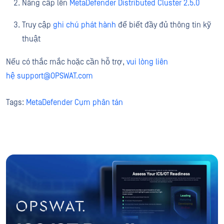
Nâng cấp lên
MetaDefender Distributed Cluster 2.5.0
Truy cập
ghi chú phát hành
để biết đầy đủ thông tin kỹ
thuật
Nếu có thắc mắc hoặc cần hỗ trợ,
vui lòng liên
hệ support@OPSWAT.com
Tags:
MetaDefender Cụm phân tán