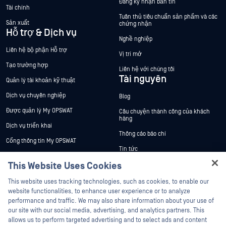
Đăng ký nhận bản tin
Tài chính
Tuân thủ tiêu chuẩn sản phẩm và các
Sản xuất
chứng nhận
Hỗ trợ & Dịch vụ
Nghề nghiệp
Liên hệ bộ phận Hỗ trợ
Vị trí mở
Tạo trường hợp
Liên hệ với chúng tôi
Tài nguyên
Quản lý tài khoản kỹ thuật
Dịch vụ chuyên nghiệp
Blog
Được quản lý My OPSWAT
Câu chuyện thành công của khách
hàng
Dịch vụ triển khai
Thông cáo báo chí
Cổng thông tin My OPSWAT
Tin tức
Tài liệu kỹ thuật
This Website Uses Cookies
Sự kiện
Đào tạo
Hey there!
Hội thảo trên trực tuyến
This website uses tracking technologies, such as cookies, to enable our
Chương trình Xử lý Lỗ hổng Bảo mật
I'm Ozzy, your OPSWAT virtual assistant.
website functionalities, to enhance user experience or to analyze
Đối tác
Datasheets
How can I help you secure what's critical
performance and traffic. We may also share information about your use of
today?
White Papers
our site with our social media, advertising, and analytics partners. This
Chứng nhận
allows us to perform targeted advertising and to select ads and content
Công cụ miễn phí