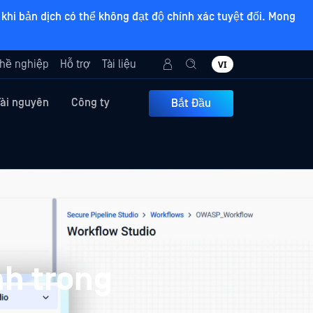
khi bản dịch có thể không đạt độ chính xác tuyệt đối. Mong
hề nghiệp
Hỗ trợ
Tài liệu
VI
Tài nguyên
Công ty
Bắt Đầu
nh trong