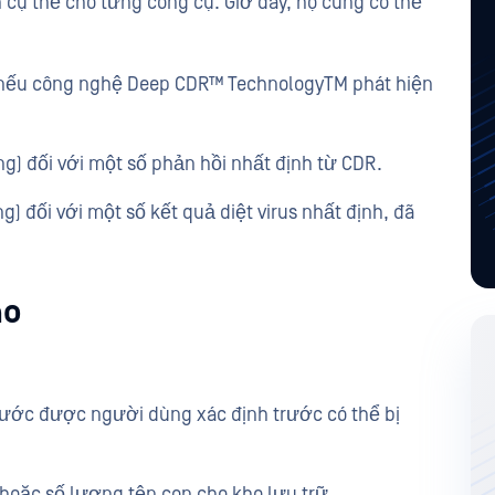
h cụ thể cho từng công cụ. Giờ đây, họ cũng có thể
 nếu công nghệ Deep CDR™ TechnologyTM phát hiện
ng) đối với một số phản hồi nhất định từ CDR.
g) đối với một số kết quả diệt virus nhất định, đã
ao
hước được người dùng xác định trước có thể bị
y hoặc số lượng tệp con cho kho lưu trữ.