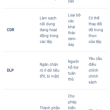
cao
Loại bỏ
Làm sạch
Có thể
các
nội dung
thay đổi
khai
CDR
đang hoạt
độ trung
thác
động trong
thực
zero-
các tệp
của tệp
day
Yêu cầu
Người
Ngăn chặn
điều
hỗ trợ
DLP
rò rỉ dữ liệu
chỉnh
tuân
(PII, bí mật)
chính
thủ
sách
Cho
phép
Thành phần
hiển