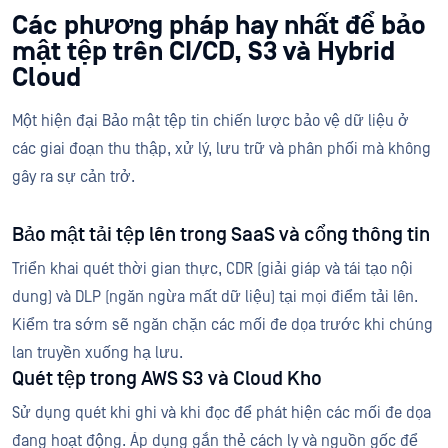
Các phương pháp hay nhất để bảo
mật tệp trên CI/CD, S3 và Hybrid
Cloud
Một hiện đại Bảo mật tệp tin chiến lược bảo vệ dữ liệu ở
các giai đoạn thu thập, xử lý, lưu trữ và phân phối mà không
gây ra sự cản trở.
Bảo mật tải tệp lên trong SaaS và cổng thông tin
Triển khai quét thời gian thực, CDR (giải giáp và tái tạo nội
dung) và DLP (ngăn ngừa mất dữ liệu) tại mọi điểm tải lên.
Kiểm tra sớm sẽ ngăn chặn các mối đe dọa trước khi chúng
lan truyền xuống hạ lưu.
Quét tệp trong AWS S3 và Cloud Kho
Sử dụng quét khi ghi và khi đọc để phát hiện các mối đe dọa
đang hoạt động. Áp dụng gắn thẻ cách ly và nguồn gốc để