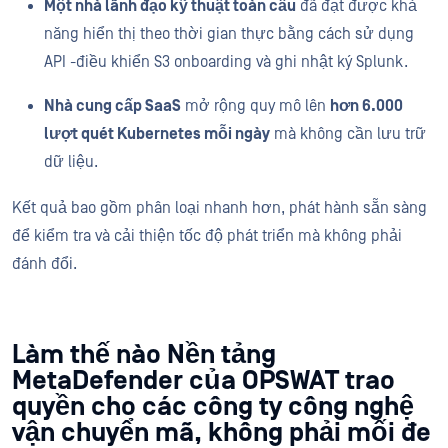
Một nhà lãnh đạo kỹ thuật toàn cầu
đã đạt được khả
năng hiển thị theo thời gian thực bằng cách sử dụng
API -điều khiển S3 onboarding và ghi nhật ký Splunk.
Nhà cung cấp SaaS
mở rộng quy mô lên
hơn 6.000
lượt quét Kubernetes mỗi ngày
mà không cần lưu trữ
dữ liệu.
Kết quả bao gồm phân loại nhanh hơn, phát hành sẵn sàng
để kiểm tra và cải thiện tốc độ phát triển mà không phải
đánh đổi.
Làm thế nào Nền tảng
MetaDefender của OPSWAT trao
quyền cho các công ty công nghệ
vận chuyển mã, không phải mối đe