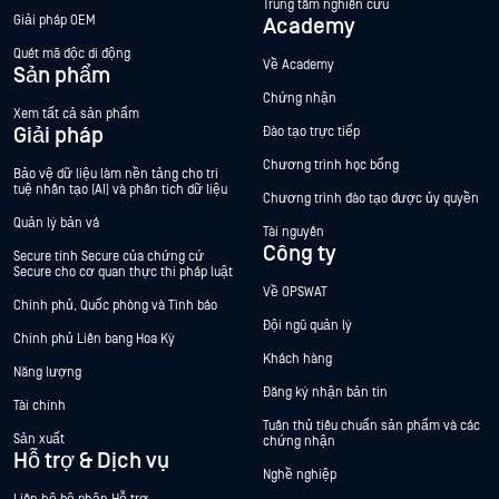
Trung tâm nghiên cứu
Giải pháp OEM
Academy
Quét mã độc di động
Về Academy
Sản phẩm
Chứng nhận
Xem tất cả sản phẩm
Giải pháp
Đào tạo trực tiếp
Chương trình học bổng
Bảo vệ dữ liệu làm nền tảng cho trí
tuệ nhân tạo (AI) và phân tích dữ liệu
Chương trình đào tạo được ủy quyền
Quản lý bản vá
Tài nguyên
Công ty
Secure tính Secure của chứng cứ
Secure cho cơ quan thực thi pháp luật
Về OPSWAT
Chính phủ, Quốc phòng và Tình báo
Đội ngũ quản lý
Chính phủ Liên bang Hoa Kỳ
Khách hàng
Năng lượng
Đăng ký nhận bản tin
Tài chính
Tuân thủ tiêu chuẩn sản phẩm và các
Sản xuất
chứng nhận
Hỗ trợ & Dịch vụ
Nghề nghiệp