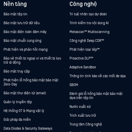
Nền tảng
Công nghệ
Bảo mật tệp tin
Trí tuệ nhân tạo dự đoán
Bảo mật lưu trữ dữ liệu
Trình kiểm tra nội dung AI
Bảo mật điện toán đám mây
Metascan™ Multiscanning
Bảo mật chuỗi cung ứng
Công nghệ Deep CDR™
Phát hiện và phản hồi mạng
Phát hiện loại tệp™
Bảo vệ thiết bị ngoại vi và thiết bị lưu
Proactive DLP™
trữ di động
Adaptive Sandbox
Bảo mật truy cập
Thông tin tình báo về các mối đe dọa
Phát hiện lỗ hổng bảo mật bảo mật
Zero-Day
SBOM
Bảo mật thư điện tử (email)
Đánh giá lỗ hổng bảo mật bảo mật
dựa trên tệp tin
Quản lý truyền tệp
Nước xuất xứ
Hệ thống OT & Mạng vật lý
Trích xuất lưu trữ
Giải pháp đa miền
Trung tâm Công nghệ
Data Diodes & Security Gateways