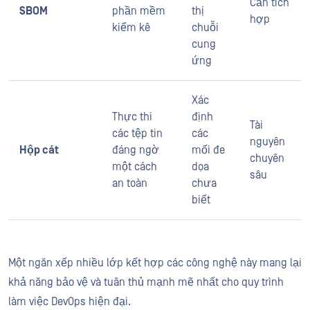
Cần tích
SBOM
phần mềm
thị
hợp
kiểm kê
chuỗi
cung
ứng
Xác
Thực thi
định
Tài
các tệp tin
các
nguyên
Hộp cát
đáng ngờ
mối đe
chuyên
một cách
dọa
sâu
an toàn
chưa
biết
Một ngăn xếp nhiều lớp kết hợp các công nghệ này mang lại
khả năng bảo vệ và tuân thủ mạnh mẽ nhất cho quy trình
làm việc DevOps hiện đại.