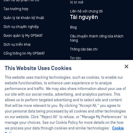
Liên hệ bộ phận Hỗ trợ
Vị trí mở
Tạo trường hợp
Liên hệ với chúng tôi
Tài nguyên
Quản lý tài khoản kỹ thuật
Dịch vụ chuyên nghiệp
Blog
Được quản lý My OPSWAT
Câu chuyện thành công của khách
hàng
Dịch vụ triển khai
Thông cáo báo chí
Cổng thông tin My OPSWAT
Tin tức
Tài liệu kỹ thuật
This Website Uses Cookies
Sự kiện
Đào tạo
Hey there!
Hội thảo trên trực tuyến
This website uses tracking technologies, such as cookies, to enable our
Chương trình Xử lý Lỗ hổng Bảo mật
I'm Ozzy, your OPSWAT virtual assistant.
website functionalities, to enhance user experience or to analyze
Đối tác
Datasheets
How can I help you secure what's critical
performance and traffic. We may also share information about your use of
White Papers
today?
our site with our social media, advertising, and analytics partners. This
Chứng nhận
allows us to perform targeted advertising and to select ads and content
Công cụ miễn phí
Đối tác công nghệ
that will be more relevant to you. By clicking “Accept All,” you agree to
your personal data being processed by all cookies and other technologies
Chương trình đối tác kênh phân phối
on our website. Click “Reject All” to refuse, or “Manage My Preferences” to
manage your choices. See our Cookie Policy for more details on the how
we process your data through cookies and similar technologies:
Cookie
©2026 OPSWAT Công ty TNHH. Mọi quyền được bảo lưu. OPSWAT , MetaDefender