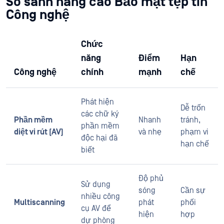
So sánh nâng cao Bảo mật tệp tin
Công nghệ
Chức
năng
Điểm
Hạn
Công nghệ
chính
mạnh
chế
Phát hiện
Dễ trốn
các chữ ký
Phần mềm
Nhanh
tránh,
phần mềm
diệt vi rút (AV)
và nhẹ
phạm vi
độc hại đã
hạn chế
biết
Độ phủ
Sử dụng
sóng
Cần sự
nhiều công
Multiscanning
phát
phối
cụ AV để
hiện
hợp
dự phòng