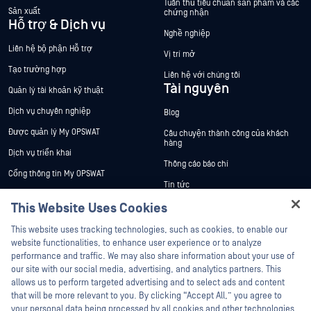
Tuân thủ tiêu chuẩn sản phẩm và các
Sản xuất
chứng nhận
Hỗ trợ & Dịch vụ
Nghề nghiệp
Liên hệ bộ phận Hỗ trợ
Vị trí mở
Tạo trường hợp
Liên hệ với chúng tôi
Tài nguyên
Quản lý tài khoản kỹ thuật
Dịch vụ chuyên nghiệp
Blog
Được quản lý My OPSWAT
Câu chuyện thành công của khách
hàng
Dịch vụ triển khai
Thông cáo báo chí
Cổng thông tin My OPSWAT
Tin tức
Tài liệu kỹ thuật
This Website Uses Cookies
Sự kiện
Đào tạo
Hey there!
Hội thảo trên trực tuyến
This website uses tracking technologies, such as cookies, to enable our
Chương trình Xử lý Lỗ hổng Bảo mật
I'm Ozzy, your OPSWAT virtual assistant.
website functionalities, to enhance user experience or to analyze
Đối tác
Datasheets
How can I help you secure what's critical
performance and traffic. We may also share information about your use of
today?
White Papers
our site with our social media, advertising, and analytics partners. This
Chứng nhận
allows us to perform targeted advertising and to select ads and content
Công cụ miễn phí
Đối tác công nghệ
that will be more relevant to you. By clicking “Accept All,” you agree to
your personal data being processed by all cookies and other technologies