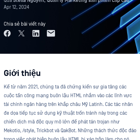
Qua
Stella Nguyễn, Quản lý Marketing sản phẩm cấp cao
Apr 12, 2024
Chia sẻ bài viết này
Giới thiệu
Kể từ năm 2021, chúng ta đã chứng kiến sự gia tăng các
cuộc tấn công mạng buôn lậu HTML nhắm vào các lĩnh vực
tài chính ngân hàng trên khắp châu Mỹ Latinh. Các tác nhân
đe dọa tiếp tục sử dụng kỹ thuật trốn tránh này trong các
chiến dịch mã độc quy mô lớn để phát tán trojan như
Mekotio, /style, Trickbot và QakBot. Những thách thức độc đáo
trong việc phát hiện buôn lậu HTML bị xáo trộn làm cho nó