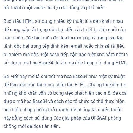
trở thành một vectơ đe dọa dai dẳng và phổ biến.
Buôn lậu HTML sử dụng nhiều kỹ thuật lừa đảo khác nhau
để cung cấp tải trọng độc hại đến các thiết bị đầu cuối của
nạn nhân. Các tác nhân đe dọa thường ngụy trang các tập
lệnh độc hại trong tệp đính kèm email hoặc chia sẻ tài liệu
bị nhiễm mã độc. Một cách tiếp cận đặc biệt khó nắm bắt là
sử dụng mã hóa Base64 để ẩn mã độc trong nội dung HTML.
Bài viết này mô tả chi tiết mã hóa Base64 như một kỹ thuật
để làm xáo trộn tải trọng nhập lậu HTML. Chúng tôi kiểm tra
những khó khăn vốn có trong việc phát hiện các mối đe dọa
được mã hóa Base64 và cách các tổ chức có thể thực hiện
các biện pháp phòng thủ mạnh mẽ chống lại chiến thuật
này bằng cách sử dụng Các giải pháp của OPSWAT phòng
chống mối đe dọa tiên tiến.