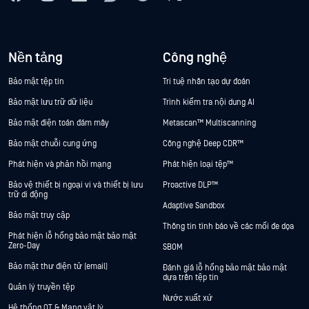
Nền tảng
Công nghệ
Bảo mật tệp tin
Trí tuệ nhân tạo dự đoán
Bảo mật lưu trữ dữ liệu
Trình kiểm tra nội dung AI
Bảo mật điện toán đám mây
Metascan™ Multiscanning
Bảo mật chuỗi cung ứng
Công nghệ Deep CDR™
Phát hiện và phản hồi mạng
Phát hiện loại tệp™
Bảo vệ thiết bị ngoại vi và thiết bị lưu
Proactive DLP™
trữ di động
Adaptive Sandbox
Bảo mật truy cập
Thông tin tình báo về các mối đe dọa
Phát hiện lỗ hổng bảo mật bảo mật
Zero-Day
SBOM
Bảo mật thư điện tử (email)
Đánh giá lỗ hổng bảo mật bảo mật
dựa trên tệp tin
Quản lý truyền tệp
Nước xuất xứ
Hệ thống OT & Mạng vật lý