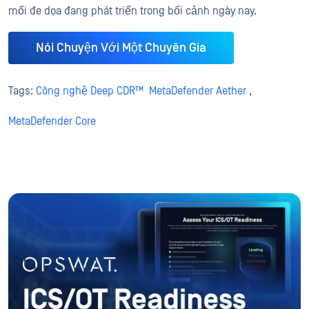
mối đe dọa đang phát triển trong bối cảnh ngày nay.
Nói Chuyện Với Một Chuyên Gia
Tags:
Công nghệ Deep CDR™
MetaDefender Aether
,
MetaDefender Core