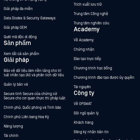
Trích xuất lưu trữ
Giải pháp đa miền
Trung tâm Công nghệ
Data Diodes & Security Gateways
Trung tâm nghiên cứu
Giải pháp OEM
Academy
Quét mã độc di động
Về Academy
Sản phẩm
Chứng nhận
Xem tất cả sản phẩm
Giải pháp
Đào tạo trực tiếp
Chương trình học bổng
Bảo vệ dữ liệu làm nền tảng cho trí
tuệ nhân tạo (AI) và phân tích dữ liệu
Chương trình đào tạo được ủy quyền
Quản lý bản vá
Tài nguyên
Công ty
Secure tính Secure của chứng cứ
Secure cho cơ quan thực thi pháp luật
Về OPSWAT
Chính phủ, Quốc phòng và Tình báo
Đội ngũ quản lý
Chính phủ Liên bang Hoa Kỳ
Khách hàng
Năng lượng
Đăng ký nhận bản tin
Tài chính