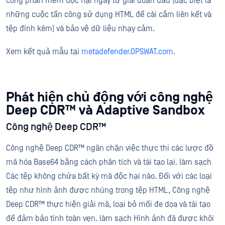
công phần mềm độc hại ngay từ giai đoạn đầu (đặc biệt là
những cuộc tấn công sử dụng HTML để cài cắm liên kết và
tệp đính kèm) và bảo vệ dữ liệu nhạy cảm.
Xem kết quả mẫu tại
metadefender.OPSWAT.com
.
Phát hiện chủ động với công nghệ
Deep CDR™ và Adaptive Sandbox
Công nghệ Deep CDR™
Công nghệ Deep CDR™ ngăn chặn việc thực thi các lược đồ
mã hóa Base64 bằng cách phân tích và tái tạo lại. làm sạch
Các tệp không chứa bất kỳ mã độc hại nào. Đối với các loại
tệp như hình ảnh được nhúng trong tệp HTML, Công nghệ
Deep CDR™ thực hiện giải mã, loại bỏ mối đe dọa và tái tạo
để đảm bảo tính toàn vẹn. làm sạch Hình ảnh đã được khôi