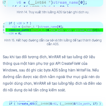
Hình 14. Truy xuất tên luồng ADS từ bản ghi dịch vụ.
Hình 15. Kết hợp đường dẫn cơ sở và tên luồng để tạo thành đường
dẫn ADS.
Sau khi tạo đối tượng đích, WinRAR sẽ tạo luồng dữ liệu
thông qua một hàm phụ trợ gọi API CreateFileW của
Windows, sau đó ghi các byte ADS bằng hàm WriteFile. Nếu
đường dẫn được xác định nằm ngoài thư mục giải nén do
người dùng chọn, WinRAR sẽ tạo luồng/tệp đích và điền vào
đó nội dung do kẻ tấn công kiểm soát.