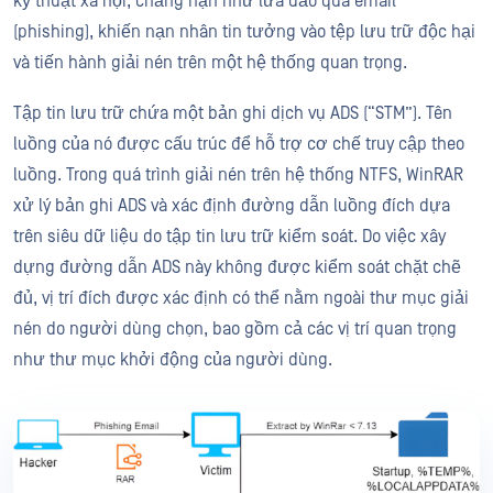
kỹ thuật xã hội, chẳng hạn như lừa đảo qua email
(phishing), khiến nạn nhân tin tưởng vào tệp lưu trữ độc hại
và tiến hành giải nén trên một hệ thống quan trọng.
Tập tin lưu trữ chứa một bản ghi dịch vụ ADS (“STM”). Tên
luồng của nó được cấu trúc để hỗ trợ cơ chế truy cập theo
luồng. Trong quá trình giải nén trên hệ thống NTFS, WinRAR
xử lý bản ghi ADS và xác định đường dẫn luồng đích dựa
trên siêu dữ liệu do tập tin lưu trữ kiểm soát. Do việc xây
dựng đường dẫn ADS này không được kiểm soát chặt chẽ
đủ, vị trí đích được xác định có thể nằm ngoài thư mục giải
nén do người dùng chọn, bao gồm cả các vị trí quan trọng
như thư mục khởi động của người dùng.