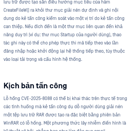
lưu trữ được tạo sẵn điều hướng mục tiêu của hàm
CreateFileW() ra khỏi thư mục giải nén dự định và ghi nội
dung do kẻ tấn công kiểm soát vào một vị trí do kẻ tấn công
can thiệp. Nếu đích đến là một thư mục liên quan đến khả
năng duy trì (ví dụ: thư mục Startup của người dùng), thao
tác ghi này có thể cho phép thực thi mã tiếp theo vào lần
đăng nhập hoặc khởi động lại hệ thống tiếp theo, tùy thuộc
vào loại tải trọng và cấu hình hệ thống.
Kịch bản tấn công
Lỗ hổng CVE-2025-8088 có thể bị khai thác trên thực tế trong
các tình huống mà kẻ tấn công dụ dỗ người dùng giải nén
một tệp lưu trữ RAR được tạo ra đặc biệt bằng phiên bản
WinRAR có lỗ hổng. Một phương thức lây nhiễm điển hình là