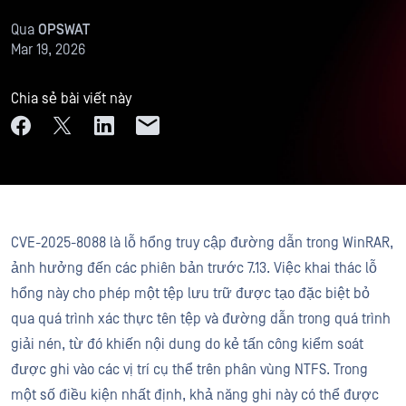
Qua
OPSWAT
Mar 19, 2026
Chia sẻ bài viết này
CVE-2025-8088 là lỗ hổng truy cập đường dẫn trong WinRAR,
ảnh hưởng đến các phiên bản trước 7.13. Việc khai thác lỗ
hổng này cho phép một tệp lưu trữ được tạo đặc biệt bỏ
qua quá trình xác thực tên tệp và đường dẫn trong quá trình
giải nén, từ đó khiến nội dung do kẻ tấn công kiểm soát
được ghi vào các vị trí cụ thể trên phân vùng NTFS. Trong
một số điều kiện nhất định, khả năng ghi này có thể được