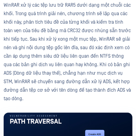
WinRAR xử lý các tệp lưu trữ RAR5 dưới dạng một chuỗi các
khối. Trong quá trình giải nén, chương trình sẽ lặp qua các
khối này, phân tích tiêu đề của từng khối và kiểm tra tính
toàn vẹn của tiêu đề bằng mã CRC32 được nhúng sẵn trước
khi tiếp tục. Sau khi xử lý xong một mục tệp, WinRAR sẽ giải
nén và ghi nội dung tệp gốc lên đĩa, sau đó xác định xem có
cần áp dụng thêm siêu dữ liệu liên quan đến NTFS thông
qua các bản ghi dịch vụ liên quan hay không. Khi có bản ghi
ADS (Dòng dữ liệu thay thế), chẳng hạn như mục dịch vụ
STM, WinRAR sẽ chuyển sang đường dẫn xử lý ADS, kết hợp
đường dẫn tệp cơ sở với tên dòng để tạo thành đích ADS và
tạo dòng.