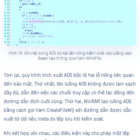
Hình 19. Ghi nội dung ADS do kẻ tấn công kiểm soát vào luồng vừa
được tạo thông qua hàm WriteFile.
Tóm lại, quy trình trích xuất ADS bộc lộ hai lỗ hổng liên quan
đến bảo mật. Thứ nhất, tên luồng ADS không được làm sạch
đầy đủ, dẫn đến việc các chuỗi truy cập có thể tác động đến
đường dẫn đích cuối cùng. Thứ hai, WinRAR tạo luồng ADS
bằng cách gọi hàm CreateFileW() với đường dẫn được dẫn
xuất từ dữ liệu meta do tệp lưu trữ kiểm soát.
Khi kết hợp với nhau, các điều kiện này cho phép một tệp