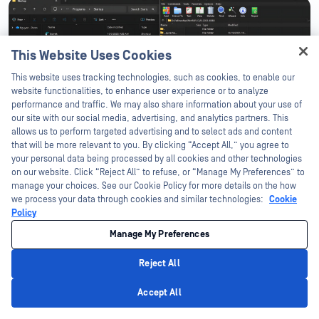
This Website Uses Cookies
Hey there!
This website uses tracking technologies, such as cookies, to enable our
I'm Ozzy, your OPSWAT virtual assistant.
website functionalities, to enhance user experience or to analyze
How can I help you secure what's critical
performance and traffic. We may also share information about your use of
today?
our site with our social media, advertising, and analytics partners. This
allows us to perform targeted advertising and to select ads and content
that will be more relevant to you. By clicking “Accept All,” you agree to
your personal data being processed by all cookies and other technologies
on our website. Click “Reject All” to refuse, or “Manage My Preferences” to
manage your choices. See our Cookie Policy for more details on the how
we process your data through cookies and similar technologies:
Cookie
Hình 22. Thử nghiệm chứng minh khái niệm: một mã độc được cài
đặt vào Startup thông qua đường dẫn trích xuất có lỗ hổng.
Policy
Manage My Preferences
Reject All
Khắc phục
Privacy Policy
Accept All
Có thể giảm thiểu rủi ro từ lỗ hổng CVE-2025-8088 bằng