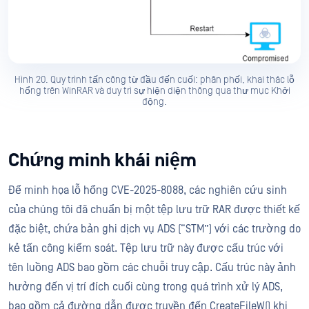
Hình 20. Quy trình tấn công từ đầu đến cuối: phân phối, khai thác lỗ
hổng trên WinRAR và duy trì sự hiện diện thông qua thư mục Khởi
động.
Chứng minh khái niệm
Để minh họa lỗ hổng CVE-2025-8088, các nghiên cứu sinh
của chúng tôi đã chuẩn bị một tệp lưu trữ RAR được thiết kế
đặc biệt, chứa bản ghi dịch vụ ADS (“STM”) với các trường do
kẻ tấn công kiểm soát. Tệp lưu trữ này được cấu trúc với
tên luồng ADS bao gồm các chuỗi truy cập. Cấu trúc này ảnh
hưởng đến vị trí đích cuối cùng trong quá trình xử lý ADS,
bao gồm cả đường dẫn được truyền đến CreateFileW() khi