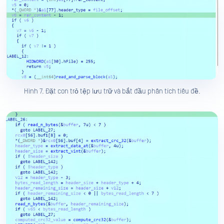
Hình 7. Đặt con trỏ tệp lưu trữ và bắt đầu phân tích tiêu đề.