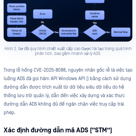
Hình 2. Sơ đồ quy trình chiết xuất cấp cao được tái tạo trong quá trình
phân tích, bao gồm nhánh xử lý ADS.
Trong lỗ hổng CVE-2025-8088, nguyên nhân gốc rễ là việc tạo
luồng ADS đã gọi hàm API Windows API () bằng cách sử dụng
đường dẫn được trích xuất từ dữ liệu siêu dữ liệu do hệ
thống lưu trữ quản lý, dẫn đến việc xây dựng và xác thực
đường dẫn ADS không đủ để ngăn chặn việc truy cập trái
phép.
Xác định đường dẫn mã ADS (“STM”)