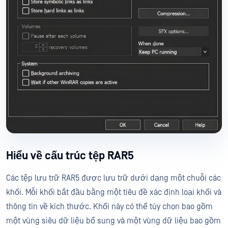
Hiểu về cấu trúc tệp RAR5
Các tệp lưu trữ RAR5 được lưu trữ dưới dạng một chuỗi các
khối. Mỗi khối bắt đầu bằng một tiêu đề xác định loại khối và
thông tin về kích thước. Khối này có thể tùy chọn bao gồm
một vùng siêu dữ liệu bổ sung và một vùng dữ liệu bao gồm