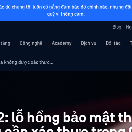
ặc dù chúng tôi luôn cố gắng đảm bảo độ chính xác, nhưng đôi 
quý vị thông cảm.
Blog
Ng
 tảng
Công nghệ
Academy
Dịch vụ
Đối tác
xa không được xác thực…
: lỗ hổng bảo mật th