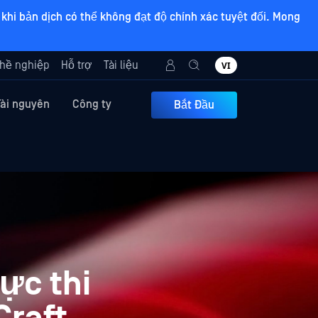
khi bản dịch có thể không đạt độ chính xác tuyệt đối. Mong
hề nghiệp
Hỗ trợ
Tài liệu
VI
Tài nguyên
Công ty
Bắt Đầu
ực thi