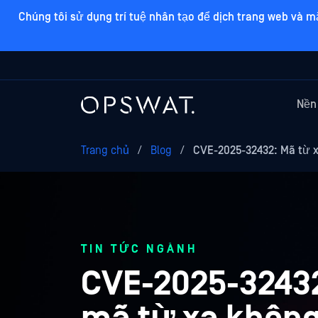
Chúng tôi sử dụng trí tuệ nhân tạo để dịch trang web và m
Nền
Trang chủ
/
Blog
/
CVE-2025-32432: Mã từ 
TIN TỨC NGÀNH
CVE-2025-32432