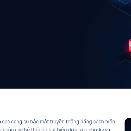
ua các công cụ bảo mật truyền thống bằng cách biến
ng của các hệ thống phát hiện dựa trên chữ ký và