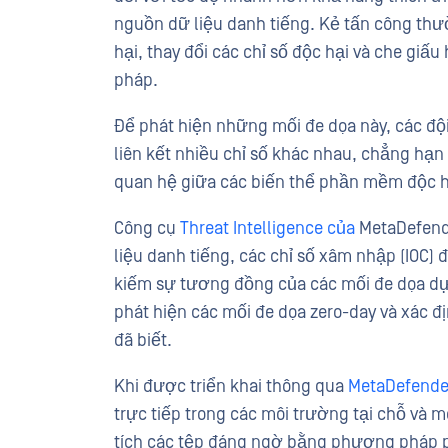
nguồn dữ liệu danh tiếng. Kẻ tấn công th
hại, thay đổi các chỉ số độc hại và che giấu
pháp.
Để phát hiện những mối đe dọa này, các đội
liên kết nhiều chỉ số khác nhau, chẳng hạn 
quan hệ giữa các biến thể phần mềm độc h
Công cụ
Threat Intelligence của
MetaDefend
liệu danh tiếng, các chỉ số xâm nhập (IOC)
kiếm sự tương đồng của các mối đe dọa dựa
phát hiện các mối đe dọa zero-day và xác đ
đã biết.
Khi được triển khai thông qua
MetaDefender
trực tiếp trong các môi trường tại chỗ và 
tích các tệp đáng ngờ bằng phương pháp p