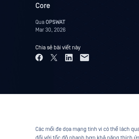
Core
Qua
OPSWAT
Mar 30, 2026
Chia sẻ bài viết này
Các mối đe dọa mạng tinh vi có thể lách q
đổi với tốc độ nhanh hơn khả năng thích ứ