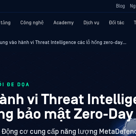
Blog
Ng
 tảng
Công nghệ
Academy
Dịch vụ
Đối tác
rung vào hành vi Threat Intelligence các lỗ hổng zero-day…
ỐI ĐE DỌA
ành vi Threat Intelli
ổng bảo mật Zero-Day
ce Động cơ cung cấp năng lượng MetaDefen