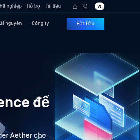
hề nghiệp
Hỗ trợ
Tài liệu
VI
Tài nguyên
Công ty
Bắt Đầu
gence để
der Aether cho