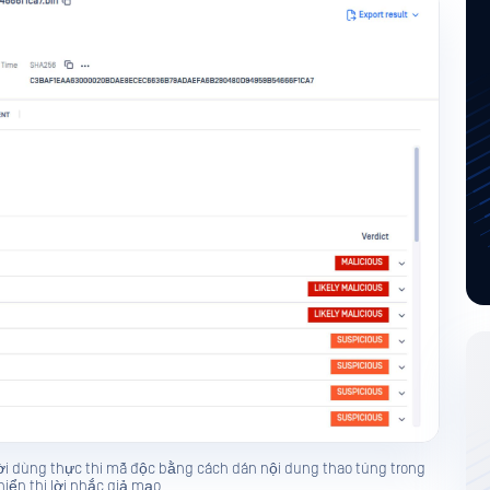
gười dùng thực thi mã độc bằng cách dán nội dung thao túng trong
iển thị lời nhắc giả mạo.