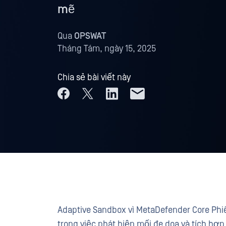
mẽ
Qua
OPSWAT
Tháng Tám, ngày 15, 2025
Chia sẻ bài viết này
Adaptive Sandbox vì MetaDefender Core Phi
trong việc phát hiện mối đe dọa và tích h