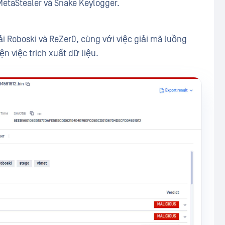
MetaStealer và Snake Keylogger.
tải Roboski và ReZer0, cùng với việc giải mã luồng
ện việc trích xuất dữ liệu.