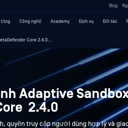
Blog
Ng
 tảng
Công nghệ
Academy
Dịch vụ
Đối tác
etaDefender Core 2.4.0…
ành Adaptive Sandbox
ore 2.4.0
h, quyền truy cập người dùng hợp lý và gi