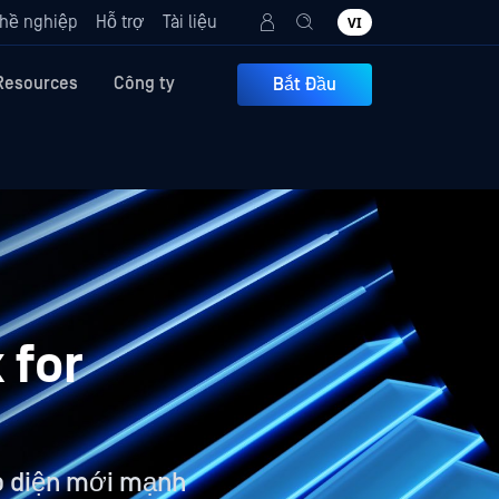
hề nghiệp
Hỗ trợ
Tài liệu
VI
Resources
Công ty
Bắt Đầu
 for
ao diện mới mạnh