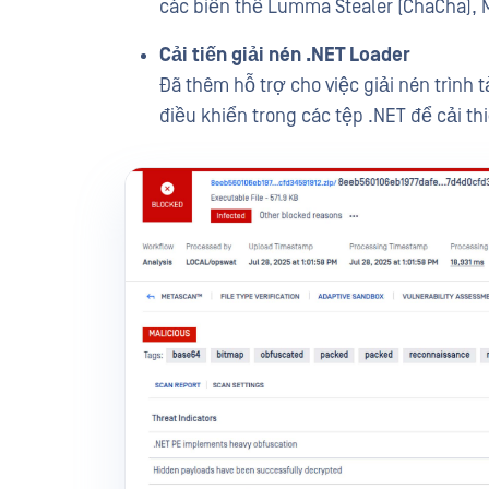
các biến thể Lumma Stealer (ChaCha), 
Cải tiến giải nén .NET Loader
Đã thêm hỗ trợ cho việc giải nén trình 
điều khiển trong các tệp .NET để cải thi