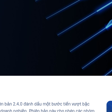
ên bản 2.4.0 đánh dấu một bước tiến vượt bậc
ợp doanh nghiệp. Phiên bản này cho phép các nhóm