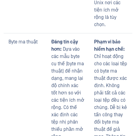
Unix nơi các
tiện ích mở
rộng là tùy
chọn.
Byte ma thuật
Đáng tin cậy
Phạm vi bảo
hơn:
Dựa vào
hiểm hạn chế:
các mẫu byte
Chỉ hoạt động
cụ thể (byte ma
cho các loại tệp
thuật) để nhận
có byte ma
dạng, mang lại
thuật được xác
độ chính xác
định. Không
tốt hơn so với
phải tất cả các
các tiện ích mở
loại tệp đều có
rộng. Có thể
chúng. Dễ bị kẻ
xác định các
tấn công thay
tệp nhị phân
đổi byte ma
thiếu phần mở
thuật để giả