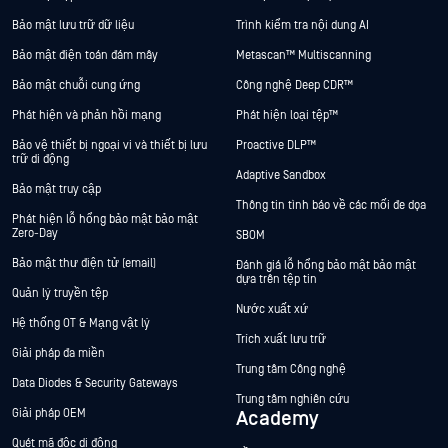
Bảo mật lưu trữ dữ liệu
Trình kiểm tra nội dung AI
Bảo mật điện toán đám mây
Metascan™ Multiscanning
Bảo mật chuỗi cung ứng
Công nghệ Deep CDR™
Phát hiện và phản hồi mạng
Phát hiện loại tệp™
Bảo vệ thiết bị ngoại vi và thiết bị lưu
Proactive DLP™
trữ di động
Adaptive Sandbox
Bảo mật truy cập
Thông tin tình báo về các mối đe dọa
Phát hiện lỗ hổng bảo mật bảo mật
Zero-Day
SBOM
Bảo mật thư điện tử (email)
Đánh giá lỗ hổng bảo mật bảo mật
dựa trên tệp tin
Quản lý truyền tệp
Nước xuất xứ
Hệ thống OT & Mạng vật lý
Trích xuất lưu trữ
Giải pháp đa miền
Trung tâm Công nghệ
Data Diodes & Security Gateways
Trung tâm nghiên cứu
Giải pháp OEM
Academy
Quét mã độc di động