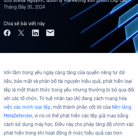
Qua
Stella Nguyễn, Quản lý Marketing sản phẩm cấp cao
Tháng Bảy 30, 2024
Chia sẻ bài viết này
Với tầm trọng yếu ngày càng tăng của quyền riêng tư dữ
liệu, bảo mật và phân bổ tài nguyên hiệu quả,
phát hiện loại
tệp là một thách thức trọng yếu nhưng thường bị bỏ qua đối
với các tổ chức. Trí tuệ nhân tạo (AI) đang cách mạng hóa
việc xác minh loại tệp
, một thành phần cốt lõi của
Nền tảng
MetaDefender
, vì nó có thể phát hiện các tệp giả mạo bằng
cách sử dụng máy học. Điều này cho phép tăng độ chính xác
phát hiện trong khi hoạt động ở mức hiệu quả cao hơn