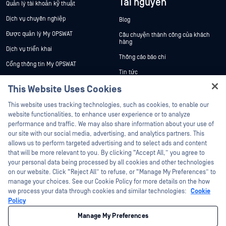
Tài nguyên
Quản lý tài khoản kỹ thuật
Dịch vụ chuyên nghiệp
Blog
Được quản lý My OPSWAT
Câu chuyện thành công của khách
hàng
Dịch vụ triển khai
Thông cáo báo chí
Cổng thông tin My OPSWAT
Tin tức
Tài liệu kỹ thuật
This Website Uses Cookies
Sự kiện
Đào tạo
Hey there!
Hội thảo trên trực tuyến
This website uses tracking technologies, such as cookies, to enable our
Chương trình Xử lý Lỗ hổng Bảo mật
I'm Ozzy, your OPSWAT virtual assistant.
website functionalities, to enhance user experience or to analyze
Đối tác
Datasheets
How can I help you secure what's critical
performance and traffic. We may also share information about your use of
today?
White Papers
our site with our social media, advertising, and analytics partners. This
Chứng nhận
allows us to perform targeted advertising and to select ads and content
Công cụ miễn phí
Đối tác công nghệ
that will be more relevant to you. By clicking “Accept All,” you agree to
your personal data being processed by all cookies and other technologies
Chương trình đối tác kênh phân phối
on our website. Click “Reject All” to refuse, or “Manage My Preferences” to
manage your choices. See our Cookie Policy for more details on the how
we process your data through cookies and similar technologies:
Cookie
©2026 OPSWAT Công ty TNHH. Mọi quyền được bảo lưu. OPSWAT , MetaDefender
Metascan, MetaAccess , cái OPSWAT Logo, Không tin tưởng bất kỳ tệp tin nào.
Policy
Không tin tưởng bất kỳ thiết bị nào. OPSWAT Academy Bảo vệ thế giới cơ sở hạ
tầng trọng yếu Deep CDR™ Technology, InQuest, Logo InQuest, DFI, RetroHunt, Deep
Manage My Preferences
File Inspection và Join the Hunt là các nhãn hiệu thương mại của OPSWAT Các