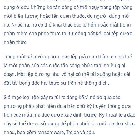
dụng ở đây. Những kẻ tấn công có thể ngụy trang tệp bằng
một biểu tượng hoặc tên quen thuộc, dụ người dùng mở
nó. Ngoài ra, họ có thể khai thác các lỗ hổng bảo mật trong
phần mềm cho phép thực thi tự động bất kể loại tệp được
nhận thức.
Trong một số trường hợp, các tệp giả mạo thậm chí có thể
là một phần của các cuộc tấn công phức tạp, nhiều giai
đoạn. Một tệp dường như vô hại có thể tải xuống hoặc cài
đặt tải trọng độc hại thực sự trên hệ thống đích.
Giả mạo loại tệp gây ra rủi ro đáng kể vì nó bỏ qua các
phương pháp phát hiện dựa trên chữ ký truyền thống dựa
trên các mẫu mã độc được xác định trước. Kỹ thuật lừa đảo
này có thể được sử dụng để phân phối các mối đe dọa khác
nhau, bao gồm ransomware, Trojan và sâu.