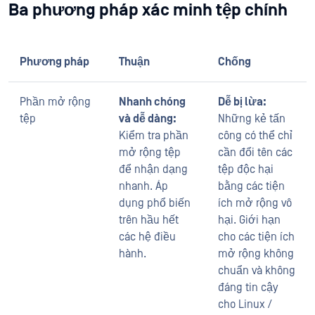
Ba phương pháp xác minh tệp chính
Phương pháp
Thuận
Chống
Phần mở rộng
Nhanh chóng
Dễ bị lừa:
tệp
và dễ dàng:
Những kẻ tấn
Kiểm tra phần
công có thể chỉ
mở rộng tệp
cần đổi tên các
để nhận dạng
tệp độc hại
nhanh. Áp
bằng các tiện
dụng phổ biến
ích mở rộng vô
trên hầu hết
hại. Giới hạn
các hệ điều
cho các tiện ích
hành.
mở rộng không
chuẩn và không
đáng tin cậy
cho Linux /