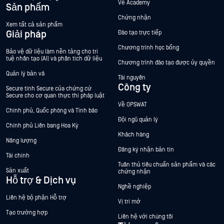
Về Academy
Sản phẩm
Chứng nhận
Xem tất cả sản phẩm
Giải pháp
Đào tạo trực tiếp
Chương trình học bổng
Bảo vệ dữ liệu làm nền tảng cho trí
tuệ nhân tạo (AI) và phân tích dữ liệu
Chương trình đào tạo được ủy quyền
Quản lý bản vá
Tài nguyên
Công ty
Secure tính Secure của chứng cứ
Secure cho cơ quan thực thi pháp luật
Về OPSWAT
Chính phủ, Quốc phòng và Tình báo
Đội ngũ quản lý
Chính phủ Liên bang Hoa Kỳ
Khách hàng
Năng lượng
Đăng ký nhận bản tin
Tài chính
Tuân thủ tiêu chuẩn sản phẩm và các
Sản xuất
chứng nhận
Hỗ trợ & Dịch vụ
Nghề nghiệp
Liên hệ bộ phận Hỗ trợ
Vị trí mở
Tạo trường hợp
Liên hệ với chúng tôi