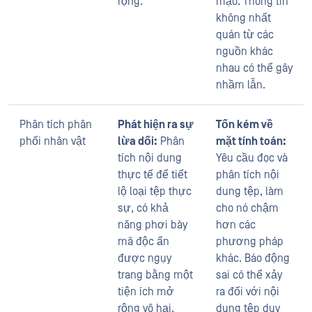
rộng.
mạo. Thông tin
không nhất
quán từ các
nguồn khác
nhau có thể gây
nhầm lẫn.
Phân tích phân
Phát hiện ra sự
Tốn kém về
phối nhân vật
lừa dối:
Phân
mặt tính toán:
tích nội dung
Yêu cầu đọc và
thực tế để tiết
phân tích nội
lộ loại tệp thực
dung tệp, làm
sự, có khả
cho nó chậm
năng phơi bày
hơn các
mã độc ẩn
phương pháp
được ngụy
khác. Báo động
trang bằng một
sai có thể xảy
tiện ích mở
ra đối với nội
rộng vô hại.
dung tệp duy