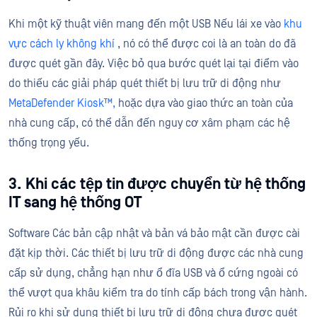
Khi một kỹ thuật viên mang đến một USB Nếu lái xe vào
khu
vực cách ly không khí
, nó có thể được coi là an toàn do đã
được quét gần đây. Việc bỏ qua bước quét lại tại điểm vào
do thiếu các giải pháp quét thiết bị lưu trữ di động như
MetaDefender Kiosk™,
hoặc dựa vào giao thức an toàn của
nhà cung cấp, có thể dẫn đến nguy cơ xâm phạm các hệ
thống trọng yếu.
3. Khi các tệp tin được chuyển từ hệ thống
IT sang hệ thống OT
Software Các bản cập nhật và bản vá bảo mật cần được cài
đặt kịp thời. Các thiết bị lưu trữ di động được các nhà cung
cấp sử dụng, chẳng hạn như ổ đĩa USB và ổ cứng ngoài có
thể vượt qua khâu kiểm tra do tính cấp bách trong vận hành.
Rủi ro khi sử dụng thiết bị lưu trữ di động chưa được quét