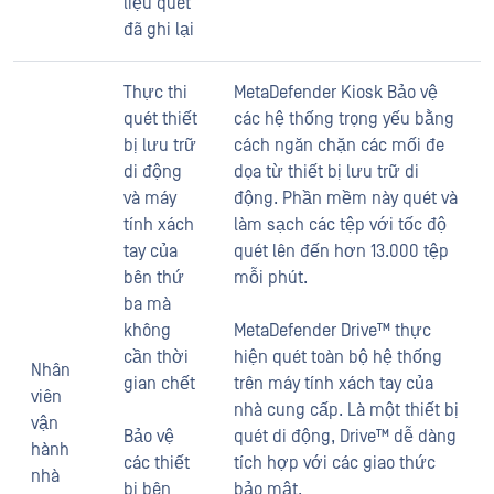
liệu quét
đã ghi lại
Thực thi
MetaDefender Kiosk Bảo vệ
quét thiết
các hệ thống trọng yếu bằng
bị lưu trữ
cách ngăn chặn các mối đe
di động
dọa từ thiết bị lưu trữ di
và máy
động. Phần mềm này quét và
tính xách
làm sạch các tệp với tốc độ
tay của
quét lên đến hơn 13.000 tệp
bên thứ
mỗi phút.
ba mà
không
MetaDefender Drive™ thực
cần thời
hiện quét toàn bộ hệ thống
Nhân
gian chết
trên máy tính xách tay của
viên
nhà cung cấp. Là một thiết bị
vận
Bảo vệ
quét di động, Drive™ dễ dàng
hành
các thiết
tích hợp với các giao thức
nhà
bị bên
bảo mật.