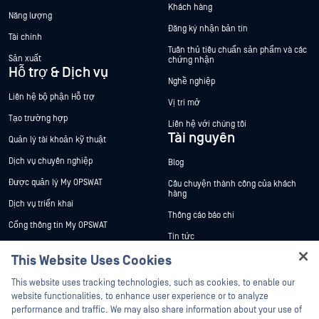
Khách hàng
Năng lượng
Đăng ký nhận bản tin
Tài chính
Tuân thủ tiêu chuẩn sản phẩm và các
Sản xuất
chứng nhận
Hỗ trợ & Dịch vụ
Nghề nghiệp
Liên hệ bộ phận Hỗ trợ
Vị trí mở
Tạo trường hợp
Liên hệ với chúng tôi
Tài nguyên
Quản lý tài khoản kỹ thuật
Dịch vụ chuyên nghiệp
Blog
Được quản lý My OPSWAT
Câu chuyện thành công của khách
hàng
Dịch vụ triển khai
Thông cáo báo chí
Cổng thông tin My OPSWAT
Tin tức
Tài liệu kỹ thuật
This Website Uses Cookies
Sự kiện
Đào tạo
Hey there!
Hội thảo trên trực tuyến
This website uses tracking technologies, such as cookies, to enable our
Chương trình Xử lý Lỗ hổng Bảo mật
I'm Ozzy, your OPSWAT virtual assistant.
website functionalities, to enhance user experience or to analyze
Đối tác
Datasheets
How can I help you secure what's critical
performance and traffic. We may also share information about your use of