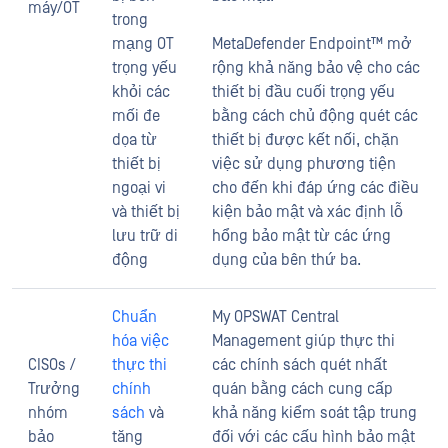
máy/OT
trong
mạng OT
MetaDefender Endpoint™ mở
trọng yếu
rộng khả năng bảo vệ cho các
khỏi các
thiết bị đầu cuối trọng yếu
mối đe
bằng cách chủ động quét các
dọa từ
thiết bị được kết nối, chặn
thiết bị
việc sử dụng phương tiện
ngoại vi
cho đến khi đáp ứng các điều
và thiết bị
kiện bảo mật và xác định lỗ
lưu trữ di
hổng bảo mật từ các ứng
động
dụng của bên thứ ba.
Chuẩn
My OPSWAT Central
hóa việc
Management giúp thực thi
CISOs /
thực thi
các chính sách quét nhất
Trưởng
chính
quán bằng cách cung cấp
nhóm
sách
và
khả năng kiểm soát tập trung
bảo
tăng
đối với các cấu hình bảo mật