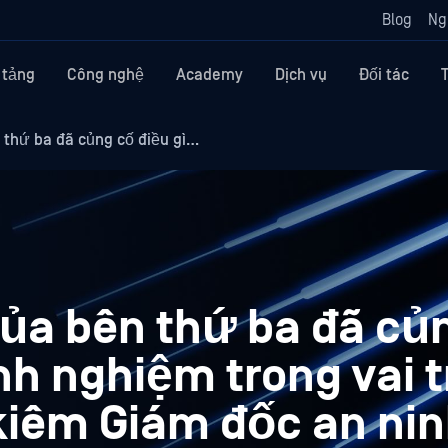
Blog
Ng
 tảng
Công nghệ
Academy
Dịch vụ
Đối tác
 thứ ba đã củng cố điều gì…
của bên thứ ba đã củ
nh nghiệm trong vai 
kiêm Giám đốc an ni