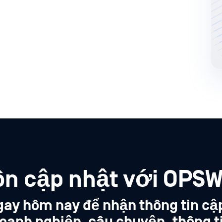
ôn cập nhật với OPSW
gay hôm nay để nhận thông tin cậ
oanh nghiệp, câu chuyện, thông t