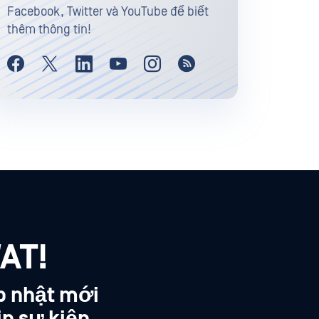
Facebook, Twitter và YouTube để biết
thêm thông tin!
AT!
p nhật mới
in sự kiện