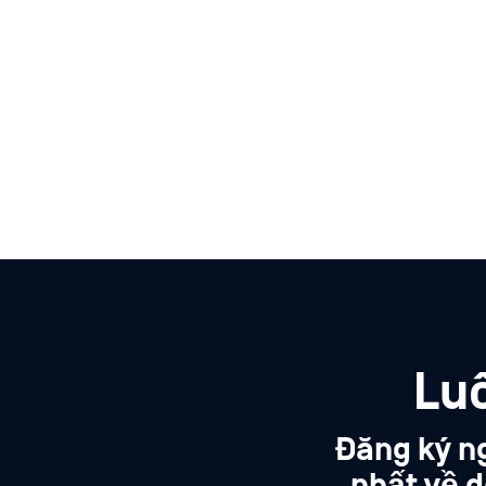
Lu
Đăng ký n
nhất về d