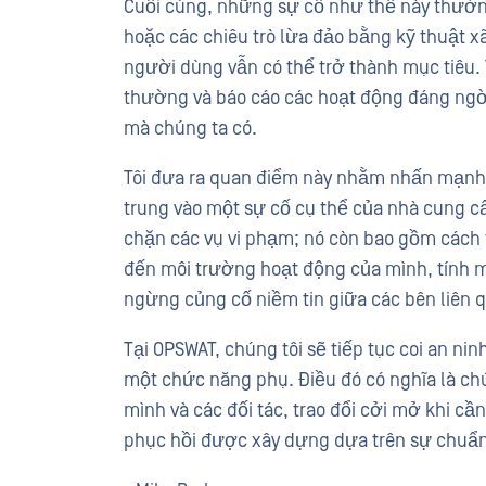
Cuối cùng, những sự cố như thế này thường
hoặc các chiêu trò lừa đảo bằng kỹ thuật x
người dùng vẫn có thể trở thành mục tiêu.
thường và báo cáo các hoạt động đáng ngờ
mà chúng ta có.
Tôi đưa ra quan điểm này nhằm nhấn mạnh 
trung vào một sự cố cụ thể của nhà cung c
chặn các vụ vi phạm; nó còn bao gồm cách
đến môi trường hoạt động của mình, tính m
ngừng củng cố niềm tin giữa các bên liên 
Tại OPSWAT, chúng tôi sẽ tiếp tục coi an ni
một chức năng phụ. Điều đó có nghĩa là chú
mình và các đối tác, trao đổi cởi mở khi cầ
phục hồi được xây dựng dựa trên sự chuẩn