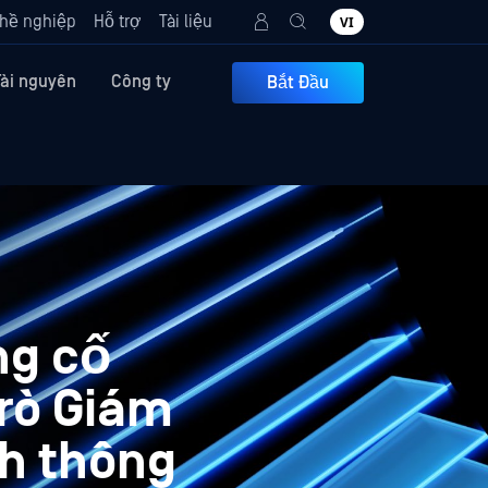
hề nghiệp
Hỗ trợ
Tài liệu
VI
Tài nguyên
Công ty
Bắt Đầu
ng cố
trò Giám
nh thông