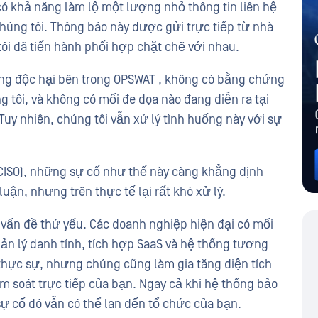
 có khả năng làm lộ một lượng nhỏ thông tin liên hệ
húng tôi. Thông báo này được gửi trực tiếp từ nhà
tôi đã tiến hành phối hợp chặt chẽ với nhau.
ộng độc hại bên trong OPSWAT , không có bằng chứng
g tôi, và không có mối đe dọa nào đang diễn ra tại
uy nhiên, chúng tôi vẫn xử lý tình huống này với sự
(CISO), những sự cố như thế này càng khẳng định
luận, nhưng trên thực tế lại rất khó xử lý.
à vấn đề thứ yếu. Các doanh nghiệp hiện đại có mối
uản lý danh tính, tích hợp SaaS và hệ thống tương
 thực sự, nhưng chúng cũng làm gia tăng diện tích
ểm soát trực tiếp của bạn. Ngay cả khi hệ thống bảo
ự cố đó vẫn có thể lan đến tổ chức của bạn.