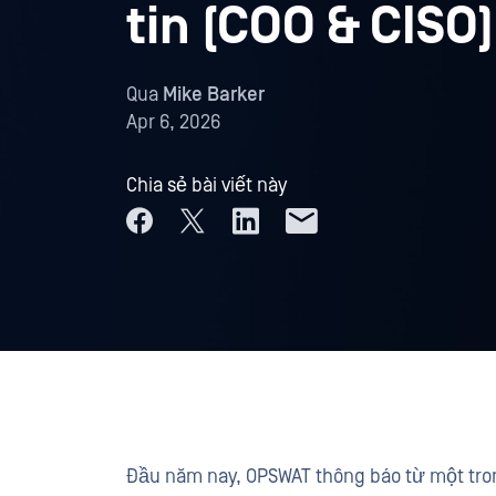
tin (COO & CISO)
Qua
Mike Barker
Apr 6, 2026
Chia sẻ bài viết này
Đầu năm nay, OPSWAT thông báo từ một tro