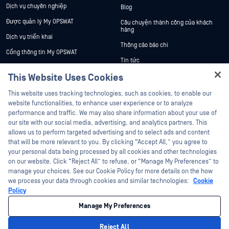
Dịch vụ chuyên nghiệp
Blog
Được quản lý My OPSWAT
Câu chuyện thành công của khách
hàng
Dịch vụ triển khai
Thông cáo báo chí
Cổng thông tin My OPSWAT
Tin tức
Tài liệu kỹ thuật
This Website Uses Cookies
Sự kiện
Đào tạo
Hey there!
Hội thảo trên trực tuyến
This website uses tracking technologies, such as cookies, to enable our
Chương trình Xử lý Lỗ hổng Bảo mật
I'm Ozzy, your OPSWAT virtual assistant.
website functionalities, to enhance user experience or to analyze
Đối tác
Datasheets
How can I help you secure what's critical
performance and traffic. We may also share information about your use of
today?
White Papers
our site with our social media, advertising, and analytics partners. This
Chứng nhận
allows us to perform targeted advertising and to select ads and content
Công cụ miễn phí
Đối tác công nghệ
that will be more relevant to you. By clicking “Accept All,” you agree to
your personal data being processed by all cookies and other technologies
Chương trình đối tác kênh phân phối
on our website. Click “Reject All” to refuse, or “Manage My Preferences” to
manage your choices. See our Cookie Policy for more details on the how
we process your data through cookies and similar technologies:
Cookie
©2026 OPSWAT Công ty TNHH. Mọi quyền được bảo lưu. OPSWAT , MetaDefender
Metascan, MetaAccess , cái OPSWAT Logo, Không tin tưởng bất kỳ tệp tin nào.
Policy
Không tin tưởng bất kỳ thiết bị nào. OPSWAT Academy Bảo vệ thế giới cơ sở hạ
tầng trọng yếu Deep CDR™ Technology, InQuest, Logo InQuest, DFI, RetroHunt, Deep
Manage My Preferences
File Inspection và Join the Hunt là các nhãn hiệu thương mại của OPSWAT Các
nhãn hiệu của bên thứ ba là tài sản của chủ sở hữu tương ứng.
Chính sách bảo mật
pháp lý
Quản lý tùy chọn Cookie
Lựa chọn
Reject All