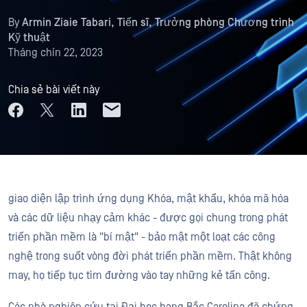
By
Armin Ziaie Tabari, Tiến sĩ, Trưởng phòng Chương trình
Kỹ thuật
Tháng chín 22, 2023
Chia sẻ bài viết này
giao diện lập trình ứng dụng Khóa, mật khẩu, khóa mã hóa
và các dữ liệu nhạy cảm khác - được gọi chung trong phát
triển phần mềm là "bí mật" - bảo mật một loạt các công
nghệ trong suốt vòng đời phát triển phần mềm. Thật không
may, họ tiếp tục tìm đường vào tay những kẻ tấn công.