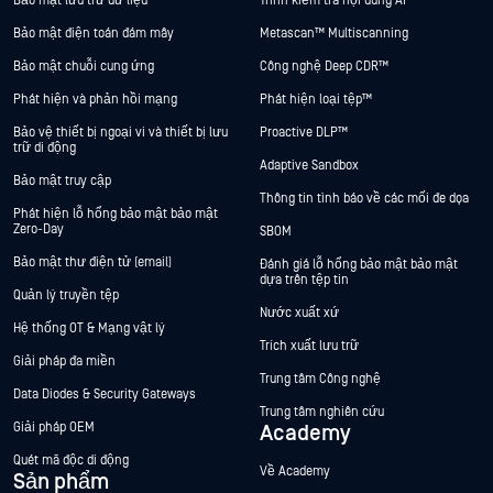
Bảo mật lưu trữ dữ liệu
Trình kiểm tra nội dung AI
Bảo mật điện toán đám mây
Metascan™ Multiscanning
Bảo mật chuỗi cung ứng
Công nghệ Deep CDR™
Phát hiện và phản hồi mạng
Phát hiện loại tệp™
Bảo vệ thiết bị ngoại vi và thiết bị lưu
Proactive DLP™
trữ di động
Adaptive Sandbox
Bảo mật truy cập
Thông tin tình báo về các mối đe dọa
Phát hiện lỗ hổng bảo mật bảo mật
Zero-Day
SBOM
Bảo mật thư điện tử (email)
Đánh giá lỗ hổng bảo mật bảo mật
dựa trên tệp tin
Quản lý truyền tệp
Nước xuất xứ
Hệ thống OT & Mạng vật lý
Trích xuất lưu trữ
Giải pháp đa miền
Trung tâm Công nghệ
Data Diodes & Security Gateways
Trung tâm nghiên cứu
Giải pháp OEM
Academy
Quét mã độc di động
Về Academy
Sản phẩm