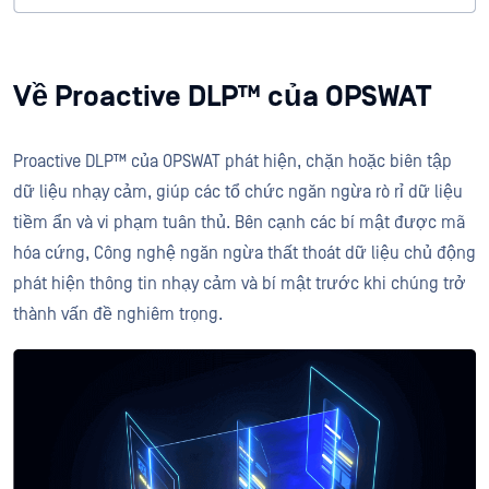
Về Proactive DLP™ của OPSWAT
Proactive DLP™ của OPSWAT phát hiện, chặn hoặc biên tập
dữ liệu nhạy cảm, giúp các tổ chức ngăn ngừa rò rỉ dữ liệu
tiềm ẩn và vi phạm tuân thủ. Bên cạnh các bí mật được mã
hóa cứng, Công nghệ ngăn ngừa thất thoát dữ liệu chủ động
phát hiện thông tin nhạy cảm và bí mật trước khi chúng trở
thành vấn đề nghiêm trọng.