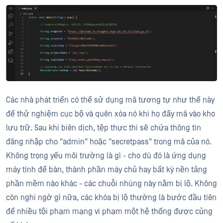
Các nhà phát triển có thể sử dụng mã tương tự như thế này
để thử nghiệm cục bộ và quên xóa nó khi họ đẩy mã vào kho
lưu trữ. Sau khi biên dịch, tệp thực thi sẽ chứa thông tin
đăng nhập cho "admin" hoặc "secretpass" trong mã của nó.
Không trọng yếu môi trường là gì - cho dù đó là ứng dụng
máy tính để bàn, thành phần máy chủ hay bất kỳ nền tảng
phần mềm nào khác - các chuỗi nhúng này nằm bị lộ. Không
còn nghi ngờ gì nữa, các khóa bị lộ thường là bước đầu tiên
để nhiều tội phạm mạng vi phạm một hệ thống được củng