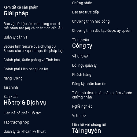
Chứng nhận
Xem tất cả sản phẩm
Giải pháp
Đào tạo trực tiếp
Chương trình học bổng
Bảo vệ dữ liệu làm nền tảng cho trí
tuệ nhân tạo (AI) và phân tích dữ liệu
Chương trình đào tạo được ủy quyền
Quản lý bản vá
Tài nguyên
Công ty
Secure tính Secure của chứng cứ
Secure cho cơ quan thực thi pháp luật
Về OPSWAT
Chính phủ, Quốc phòng và Tình báo
Đội ngũ quản lý
Chính phủ Liên bang Hoa Kỳ
Khách hàng
Năng lượng
Đăng ký nhận bản tin
Tài chính
Tuân thủ tiêu chuẩn sản phẩm và các
Sản xuất
chứng nhận
Hỗ trợ & Dịch vụ
Nghề nghiệp
Liên hệ bộ phận Hỗ trợ
Vị trí mở
Tạo trường hợp
Liên hệ với chúng tôi
Tài nguyên
Quản lý tài khoản kỹ thuật