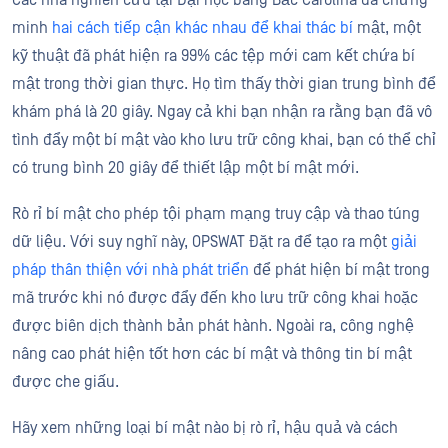
Các nhà nghiên cứu tại Đại học bang Bắc Carolina đã chứng
minh
hai cách tiếp cận khác nhau để khai thác bí
mật, một
kỹ thuật đã phát hiện ra 99% các tệp mới cam kết chứa bí
mật trong thời gian thực. Họ tìm thấy thời gian trung bình để
khám phá là 20 giây. Ngay cả khi bạn nhận ra rằng bạn đã vô
tình đẩy một bí mật vào kho lưu trữ công khai, bạn có thể chỉ
có trung bình 20 giây để thiết lập một bí mật mới.
Rò rỉ bí mật cho phép tội phạm mạng truy cập và thao túng
dữ liệu. Với suy nghĩ này, OPSWAT Đặt ra để tạo ra một
giải
pháp thân thiện với nhà phát triển
để phát hiện bí mật trong
mã trước khi nó được đẩy đến kho lưu trữ công khai hoặc
được biên dịch thành bản phát hành. Ngoài ra, công nghệ
nâng cao phát hiện tốt hơn các bí mật và thông tin bí mật
được che giấu.
Hãy xem những loại bí mật nào bị rò rỉ, hậu quả và cách