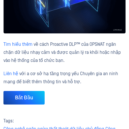
Tìm hiểu thêm
về cách Proactive DLP™ của OPSWAT ngăn
chặn dữ liệu nhạy cảm và được quản lý ra khỏi hoặc nhập
vào hệ thống của tổ chức bạn.
Liên hệ
với a cơ sở hạ tầng trọng yếu Chuyên gia an ninh
mạng để biết thêm thông tin và hỗ trợ.
Bắt Đầu
Tags:
Công nghệ ngăn ngừa thất thoát dữ liệu chủ động Công