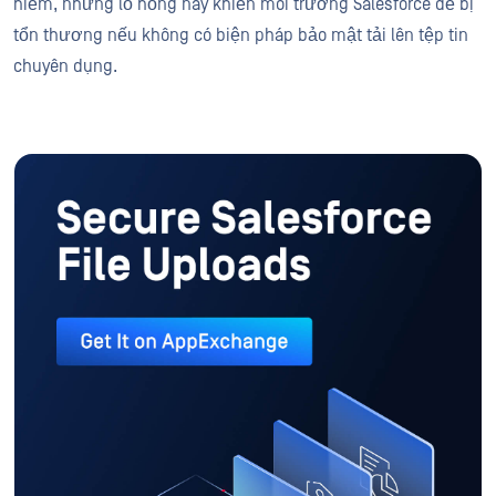
hiểm, những lỗ hổng này khiến môi trường Salesforce dễ bị
tổn thương nếu không có biện pháp bảo mật tải lên tệp tin
chuyên dụng.
Tải xuống trên AppExchange