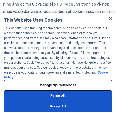
hình ảnh có mã QR và các tệp PDF vì chúng trông có vẻ hợp
pháp và dễ dàng vượt qua các biện pháp kiểm soát an ninh
truyền thống.
This Website Uses Cookies
Hey there!
This website uses tracking technologies, such as cookies, to enable our
Làm thế nào MetaDefender Liệu Salesforce có thể thu hẹp
I'm Ozzy, your OPSWAT virtual assistant.
website functionalities, to enhance user experience or to analyze
khoảng cách này không?
How can I help you secure what's critical
performance and traffic. We may also share information about your use of
today?
our site with our social media, advertising, and analytics partners. This
allows us to perform targeted advertising and to select ads and content
MetaDefender Công cụ này kiểm tra các tệp và liên kết ngay
that will be more relevant to you. By clicking “Accept All,” you agree to
khi chúng được đưa vào Salesforce, chặn phần mềm độc
your personal data being processed by all cookies and other technologies
hại và các hành vi lừa đảo trước khi nội dung được lưu trữ,
on our website. Click “Reject All” to refuse, or “Manage My Preferences” to
manage your choices. See our Cookie Policy for more details on the how
chia sẻ hoặc sử dụng trong quy trình làm việc của
we process your data through cookies and similar technologies:
Cookie
Salesforce.
Policy
Manage My Preferences
Reject All
Privacy Policy
Accept All