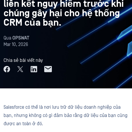
liên kết nguy hiểm trước khi
chúng gây hại cho hệ thống
CRM của bạn.
Qua
OPSWAT
Mar 10, 2026
Chia sẻ bài viết này
Salesforce có thể là nơi lưu trữ dữ liệu doanh nghiệp của
bạn, nhưng không có gì đảm bảo rằng dữ liệu của bạn cũng
được an toàn ở đó.