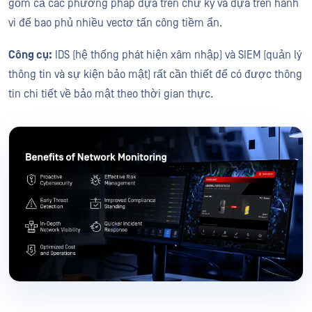
gồm cả các phương pháp dựa trên chữ ký và dựa trên hành
vi để bao phủ nhiều vectơ tấn công tiềm ẩn.
Công cụ:
IDS (hệ thống phát hiện xâm nhập) và SIEM (quản lý
thông tin và sự kiện bảo mật) rất cần thiết để có được thông
tin chi tiết về bảo mật theo thời gian thực.