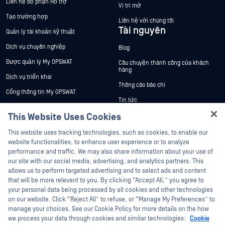
Liên hệ bộ phận Hỗ trợ
Vị trí mở
Tạo trường hợp
Liên hệ với chúng tôi
Tài nguyên
Quản lý tài khoản kỹ thuật
Dịch vụ chuyên nghiệp
Blog
Được quản lý My OPSWAT
Câu chuyện thành công của khách
hàng
Dịch vụ triển khai
Thông cáo báo chí
Cổng thông tin My OPSWAT
Tin tức
Tài liệu kỹ thuật
This Website Uses Cookies
Sự kiện
Đào tạo
Hey there!
Hội thảo trên trực tuyến
This website uses tracking technologies, such as cookies, to enable our
Chương trình Xử lý Lỗ hổng Bảo mật
I'm Ozzy, your OPSWAT virtual assistant.
website functionalities, to enhance user experience or to analyze
Đối tác
Datasheets
How can I help you secure what's critical
performance and traffic. We may also share information about your use of
today?
White Papers
our site with our social media, advertising, and analytics partners. This
Chứng nhận
allows us to perform targeted advertising and to select ads and content
Công cụ miễn phí
Đối tác công nghệ
that will be more relevant to you. By clicking “Accept All,” you agree to
your personal data being processed by all cookies and other technologies
Chương trình đối tác kênh phân phối
on our website. Click “Reject All” to refuse, or “Manage My Preferences” to
manage your choices. See our Cookie Policy for more details on the how
we process your data through cookies and similar technologies:
Cookie
©2026 OPSWAT Công ty TNHH. Mọi quyền được bảo lưu. OPSWAT , MetaDefender