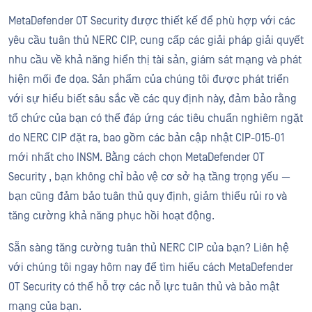
MetaDefender OT Security được thiết kế để phù hợp với các
yêu cầu tuân thủ NERC CIP, cung cấp các giải pháp giải quyết
nhu cầu về khả năng hiển thị tài sản, giám sát mạng và phát
hiện mối đe dọa. Sản phẩm của chúng tôi được phát triển
với sự hiểu biết sâu sắc về các quy định này, đảm bảo rằng
tổ chức của bạn có thể đáp ứng các tiêu chuẩn nghiêm ngặt
do NERC CIP đặt ra, bao gồm các bản cập nhật CIP-015-01
mới nhất cho INSM. Bằng cách chọn MetaDefender OT
Security , bạn không chỉ bảo vệ cơ sở hạ tầng trọng yếu —
bạn cũng đảm bảo tuân thủ quy định, giảm thiểu rủi ro và
tăng cường khả năng phục hồi hoạt động.
Sẵn sàng tăng cường tuân thủ NERC CIP của bạn? Liên hệ
với chúng tôi ngay hôm nay để tìm hiểu cách MetaDefender
OT Security có thể hỗ trợ các nỗ lực tuân thủ và bảo mật
mạng của bạn.