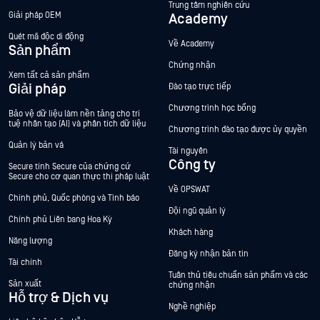
Trung tâm nghiên cứu
Giải pháp OEM
Academy
Quét mã độc di động
Về Academy
Sản phẩm
Chứng nhận
Xem tất cả sản phẩm
Giải pháp
Đào tạo trực tiếp
Chương trình học bổng
Bảo vệ dữ liệu làm nền tảng cho trí
tuệ nhân tạo (AI) và phân tích dữ liệu
Chương trình đào tạo được ủy quyền
Quản lý bản vá
Tài nguyên
Công ty
Secure tính Secure của chứng cứ
Secure cho cơ quan thực thi pháp luật
Về OPSWAT
Chính phủ, Quốc phòng và Tình báo
Đội ngũ quản lý
Chính phủ Liên bang Hoa Kỳ
Khách hàng
Năng lượng
Đăng ký nhận bản tin
Tài chính
Tuân thủ tiêu chuẩn sản phẩm và các
Sản xuất
chứng nhận
Hỗ trợ & Dịch vụ
Nghề nghiệp