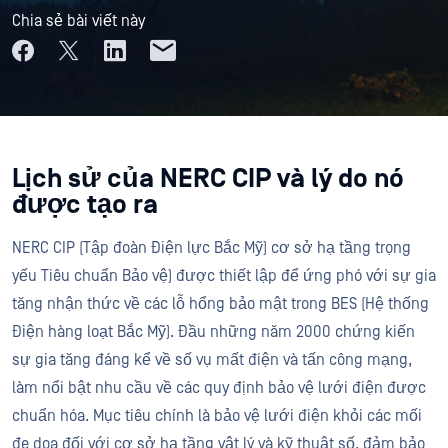
Chia sẻ bài viết này
Lịch sử của NERC CIP và lý do nó
được tạo ra
NERC CIP (Tập đoàn Điện lực Bắc Mỹ) cơ sở hạ tầng trọng
yếu Tiêu chuẩn Bảo vệ) được thiết lập để ứng phó với sự gia
tăng nhận thức về các lỗ hổng bảo mật trong BES (Hệ thống
Điện hàng loạt Bắc Mỹ). Đầu những năm 2000 chứng kiến
sự gia tăng đáng kể về số vụ mất điện và tấn công mạng,
làm nổi bật nhu cầu về các quy định bảo vệ lưới điện được
chuẩn hóa. Mục tiêu chính là bảo vệ lưới điện khỏi các mối
đe dọa đối với cơ sở hạ tầng vật lý và kỹ thuật số, đảm bảo