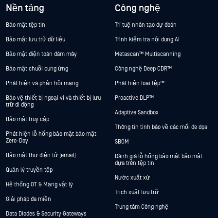
Nền tảng
Công nghệ
Bảo mật tệp tin
Trí tuệ nhân tạo dự đoán
Bảo mật lưu trữ dữ liệu
Trình kiểm tra nội dung AI
Bảo mật điện toán đám mây
Metascan™ Multiscanning
Bảo mật chuỗi cung ứng
Công nghệ Deep CDR™
Phát hiện và phản hồi mạng
Phát hiện loại tệp™
Bảo vệ thiết bị ngoại vi và thiết bị lưu
Proactive DLP™
trữ di động
Adaptive Sandbox
Bảo mật truy cập
Thông tin tình báo về các mối đe dọa
Phát hiện lỗ hổng bảo mật bảo mật
Zero-Day
SBOM
Bảo mật thư điện tử (email)
Đánh giá lỗ hổng bảo mật bảo mật
dựa trên tệp tin
Quản lý truyền tệp
Nước xuất xứ
Hệ thống OT & Mạng vật lý
Trích xuất lưu trữ
Giải pháp đa miền
Trung tâm Công nghệ
Data Diodes & Security Gateways