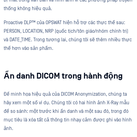
bị mất trong văn bản và hình ảnh vì các phương pháp truyền
thống không hiệu quả.
Proactive DLP™ của OPSWAT hiện hỗ trợ các thực thể sau:
PERSON, LOCATION, NRP (quốc tịch/tôn giáo/nhóm chính trị)
và DATE_TIME. Trong tương lai, chúng tôi sẽ thêm nhiều thực
thể hơn vào sản phẩm.
Ẩn danh DICOM trong hành động
Để minh họa hiệu quả của DICOM Anonymization, chúng ta
hãy xem một số ví dụ. Chúng tôi có hai hình ảnh X-Ray mẫu
để so sánh: một trước khi ẩn danh và một sau đó, trong đó
mục tiêu là xóa tất cả thông tin nhạy cảm được ghi vào hình
ảnh.