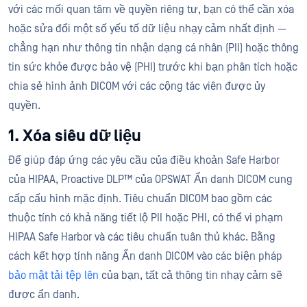
với các mối quan tâm về quyền riêng tư, bạn có thể cần xóa
hoặc sửa đổi một số yếu tố dữ liệu nhạy cảm nhất định —
chẳng hạn như thông tin nhận dạng cá nhân (PII) hoặc thông
tin sức khỏe được bảo vệ (PHI) trước khi bạn phân tích hoặc
chia sẻ hình ảnh DICOM với các cộng tác viên được ủy
quyền.
1. Xóa siêu dữ liệu
Để giúp đáp ứng các yêu cầu của điều khoản Safe Harbor
của HIPAA, Proactive DLP™ của OPSWAT Ẩn danh DICOM cung
cấp cấu hình mặc định. Tiêu chuẩn DICOM bao gồm các
thuộc tính có khả năng tiết lộ PII hoặc PHI, có thể vi phạm
HIPAA Safe Harbor và các tiêu chuẩn tuân thủ khác. Bằng
cách kết hợp tính năng Ẩn danh DICOM vào các biện pháp
bảo mật tải tệp lên
của bạn, tất cả thông tin nhạy cảm sẽ
được ẩn danh.