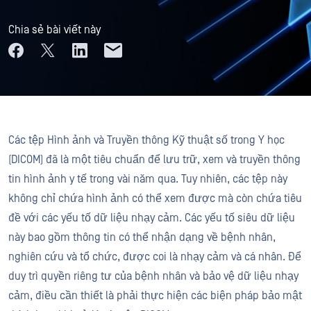
Chia sẻ bài viết này
Các tệp Hình ảnh và Truyền thông Kỹ thuật số trong Y học
(DICOM) đã là một tiêu chuẩn để lưu trữ, xem và truyền thông
tin hình ảnh y tế trong vài năm qua. Tuy nhiên, các tệp này
không chỉ chứa hình ảnh có thể xem được mà còn chứa tiêu
đề với các yếu tố dữ liệu nhạy cảm. Các yếu tố siêu dữ liệu
này bao gồm thông tin có thể nhận dạng về bệnh nhân,
nghiên cứu và tổ chức, được coi là nhạy cảm và cá nhân. Để
duy trì quyền riêng tư của bệnh nhân và bảo vệ dữ liệu nhạy
cảm, điều cần thiết là phải thực hiện các biện pháp bảo mật