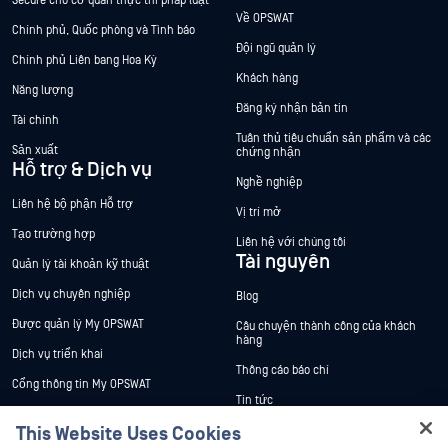
Secure cho cơ quan thực thi pháp luật
Về OPSWAT
Chính phủ, Quốc phòng và Tình báo
Đội ngũ quản lý
Chính phủ Liên bang Hoa Kỳ
Khách hàng
Năng lượng
Đăng ký nhận bản tin
Tài chính
Tuân thủ tiêu chuẩn sản phẩm và các
Sản xuất
chứng nhận
Hỗ trợ & Dịch vụ
Nghề nghiệp
Liên hệ bộ phận Hỗ trợ
Vị trí mở
Tạo trường hợp
Liên hệ với chúng tôi
Tài nguyên
Quản lý tài khoản kỹ thuật
Dịch vụ chuyên nghiệp
Blog
Được quản lý My OPSWAT
Câu chuyện thành công của khách
hàng
Dịch vụ triển khai
Thông cáo báo chí
Cổng thông tin My OPSWAT
Tin tức
Tài liệu kỹ thuật
This Website Uses Cookies
Sự kiện
Đào tạo