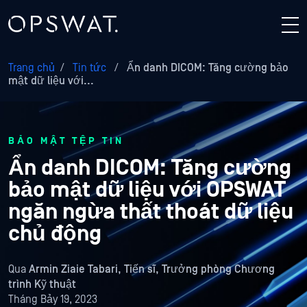
Trang chủ
/
Tin tức
/
Ẩn danh DICOM: Tăng cường bảo
mật dữ liệu với...
BẢO MẬT TỆP TIN
Ẩn danh DICOM: Tăng cường
bảo mật dữ liệu với OPSWAT
ngăn ngừa thất thoát dữ liệu
chủ động
Qua
Armin Ziaie Tabari, Tiến sĩ, Trưởng phòng Chương
trình Kỹ thuật
Tháng Bảy 19, 2023