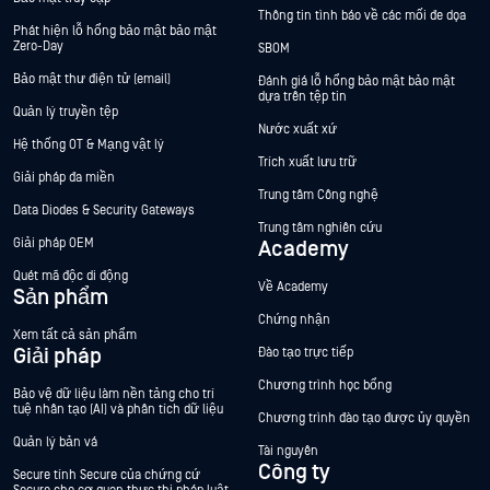
Thông tin tình báo về các mối đe dọa
Phát hiện lỗ hổng bảo mật bảo mật
Zero-Day
SBOM
Bảo mật thư điện tử (email)
Đánh giá lỗ hổng bảo mật bảo mật
dựa trên tệp tin
Quản lý truyền tệp
Nước xuất xứ
Hệ thống OT & Mạng vật lý
Trích xuất lưu trữ
Giải pháp đa miền
Trung tâm Công nghệ
Data Diodes & Security Gateways
Trung tâm nghiên cứu
Giải pháp OEM
Academy
Quét mã độc di động
Về Academy
Sản phẩm
Chứng nhận
Xem tất cả sản phẩm
Giải pháp
Đào tạo trực tiếp
Chương trình học bổng
Bảo vệ dữ liệu làm nền tảng cho trí
tuệ nhân tạo (AI) và phân tích dữ liệu
Chương trình đào tạo được ủy quyền
Quản lý bản vá
Tài nguyên
Công ty
Secure tính Secure của chứng cứ