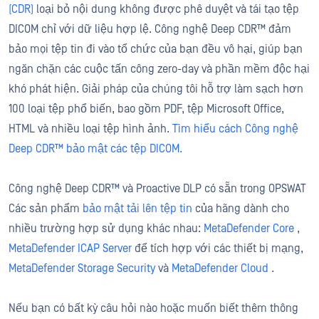
(CDR)
loại bỏ nội dung không được phê duyệt và tái tạo tệp
DICOM chỉ với dữ liệu hợp lệ. Công nghệ Deep CDR™ đảm
bảo mọi tệp tin đi vào tổ chức của bạn đều vô hại, giúp bạn
ngăn chặn các cuộc tấn công zero-day và phần mềm độc hại
khó phát hiện. Giải pháp của chúng tôi hỗ trợ làm sạch hơn
100 loại tệp phổ biến, bao gồm PDF, tệp Microsoft Office,
HTML và nhiều loại tệp hình ảnh.
Tìm hiểu cách Công nghệ
Deep CDR™ bảo mật các tệp DICOM.
Công nghệ Deep CDR™ và Proactive DLP có sẵn trong OPSWAT
Các sản phẩm
bảo mật tải lên tệp tin
của hãng dành cho
nhiều trường hợp sử dụng khác nhau:
MetaDefender Core
,
MetaDefender ICAP Server
để tích hợp với các thiết bị mạng,
MetaDefender Storage Security
và
MetaDefender Cloud
.
Nếu bạn có bất kỳ câu hỏi nào hoặc muốn biết thêm thông