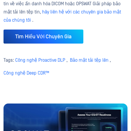
tin về việc ẩn danh hóa DICOM hoặc OPSWAT Giải pháp bảo
mật tải lên tệp tin,
hãy liên hệ với các chuyên gia bảo mật
của chúng tôi
.
Tìm Hiểu Với Chuyên Gia
Tags:
Công nghệ Proactive DLP
,
Bảo mật tải tệp lên
,
Công nghệ Deep CDR™