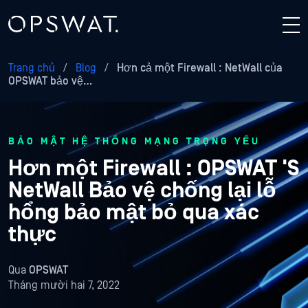
Trang chủ
/
Blog
/
Hơn cả một Firewall : NetWall của
OPSWAT bảo vệ…
BẢO MẬT HỆ THỐNG MẠNG TRỌNG YẾU
Hơn một Firewall : OPSWAT 'S
NetWall Bảo vệ chống lại lỗ
hổng bảo mật bỏ qua xác
thực
Qua
OPSWAT
Tháng mười hai 7, 2022