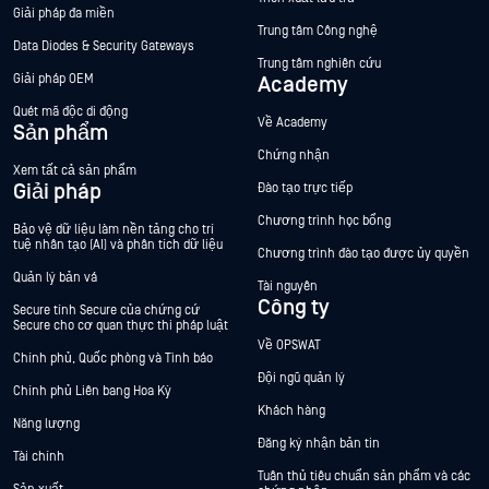
Giải pháp đa miền
Trung tâm Công nghệ
Data Diodes & Security Gateways
Trung tâm nghiên cứu
Giải pháp OEM
Academy
Quét mã độc di động
Về Academy
Sản phẩm
Chứng nhận
Xem tất cả sản phẩm
Giải pháp
Đào tạo trực tiếp
Chương trình học bổng
Bảo vệ dữ liệu làm nền tảng cho trí
tuệ nhân tạo (AI) và phân tích dữ liệu
Chương trình đào tạo được ủy quyền
Quản lý bản vá
Tài nguyên
Công ty
Secure tính Secure của chứng cứ
Secure cho cơ quan thực thi pháp luật
Về OPSWAT
Chính phủ, Quốc phòng và Tình báo
Đội ngũ quản lý
Chính phủ Liên bang Hoa Kỳ
Khách hàng
Năng lượng
Đăng ký nhận bản tin
Tài chính
Tuân thủ tiêu chuẩn sản phẩm và các