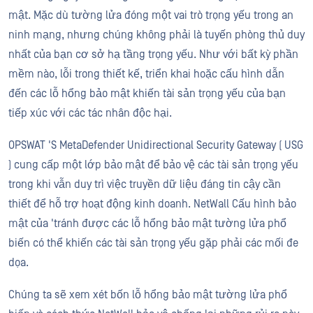
mật. Mặc dù tường lửa đóng một vai trò trọng yếu trong an
ninh mạng, nhưng chúng không phải là tuyến phòng thủ duy
nhất của bạn cơ sở hạ tầng trọng yếu. Như với bất kỳ phần
mềm nào, lỗi trong thiết kế, triển khai hoặc cấu hình dẫn
đến các lỗ hổng bảo mật khiến tài sản trọng yếu của bạn
tiếp xúc với các tác nhân độc hại.
OPSWAT 'S MetaDefender Unidirectional Security Gateway ( USG
) cung cấp một lớp bảo mật để bảo vệ các tài sản trọng yếu
trong khi vẫn duy trì việc truyền dữ liệu đáng tin cậy cần
thiết để hỗ trợ hoạt động kinh doanh. NetWall Cấu hình bảo
mật của 'tránh được các lỗ hổng bảo mật tường lửa phổ
biến có thể khiến các tài sản trọng yếu gặp phải các mối đe
dọa.
Chúng ta sẽ xem xét bốn lỗ hổng bảo mật tường lửa phổ