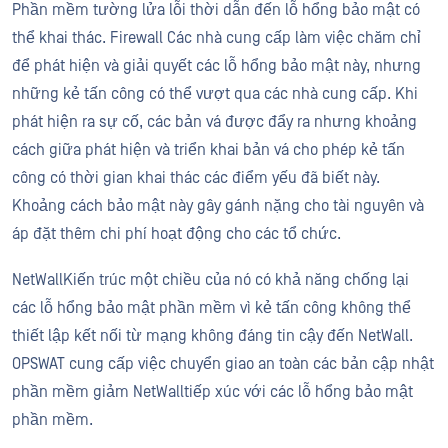
Phần mềm tường lửa lỗi thời dẫn đến lỗ hổng bảo mật có
thể khai thác. Firewall Các nhà cung cấp làm việc chăm chỉ
để phát hiện và giải quyết các lỗ hổng bảo mật này, nhưng
những kẻ tấn công có thể vượt qua các nhà cung cấp. Khi
phát hiện ra sự cố, các bản vá được đẩy ra nhưng khoảng
cách giữa phát hiện và triển khai bản vá cho phép kẻ tấn
công có thời gian khai thác các điểm yếu đã biết này.
Khoảng cách bảo mật này gây gánh nặng cho tài nguyên và
áp đặt thêm chi phí hoạt động cho các tổ chức.
NetWallKiến trúc một chiều của nó có khả năng chống lại
các lỗ hổng bảo mật phần mềm vì kẻ tấn công không thể
thiết lập kết nối từ mạng không đáng tin cậy đến NetWall.
OPSWAT cung cấp việc chuyển giao an toàn các bản cập nhật
phần mềm giảm NetWalltiếp xúc với các lỗ hổng bảo mật
phần mềm.