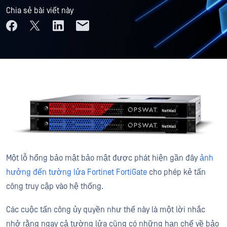
Chia sẻ bài viết này
Một lỗ hổng bảo mật bảo mật được phát hiện gần đây
ảnh
hưởng đến tường lửa Fortinet FortiGate
cho phép kẻ tấn
công truy cập vào hệ thống.
Các cuộc tấn công ủy quyền như thế này là một lời nhắc
nhở rằng ngay cả tường lửa cũng có những hạn chế về bảo