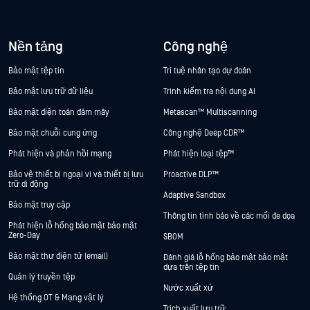
Nền tảng
Công nghệ
Bảo mật tệp tin
Trí tuệ nhân tạo dự đoán
Bảo mật lưu trữ dữ liệu
Trình kiểm tra nội dung AI
Bảo mật điện toán đám mây
Metascan™ Multiscanning
Bảo mật chuỗi cung ứng
Công nghệ Deep CDR™
Phát hiện và phản hồi mạng
Phát hiện loại tệp™
Bảo vệ thiết bị ngoại vi và thiết bị lưu
Proactive DLP™
trữ di động
Adaptive Sandbox
Bảo mật truy cập
Thông tin tình báo về các mối đe dọa
Phát hiện lỗ hổng bảo mật bảo mật
Zero-Day
SBOM
Bảo mật thư điện tử (email)
Đánh giá lỗ hổng bảo mật bảo mật
dựa trên tệp tin
Quản lý truyền tệp
Nước xuất xứ
Hệ thống OT & Mạng vật lý
Trích xuất lưu trữ