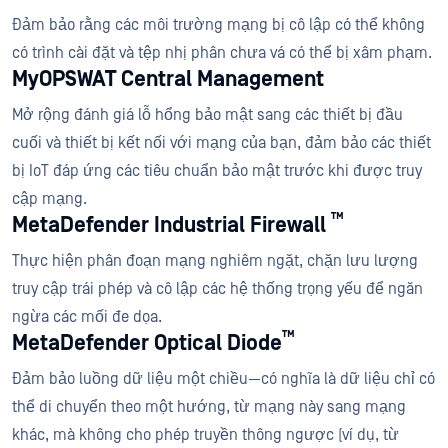
Đảm bảo rằng các môi trường mạng bị cô lập có thể không
có trình cài đặt và tệp nhị phân chưa vá có thể bị xâm phạm.
MyOPSWAT Central Management
Mở rộng đánh giá lỗ hổng bảo mật sang các thiết bị đầu
cuối và thiết bị kết nối với mạng của bạn, đảm bảo các thiết
bị IoT đáp ứng các tiêu chuẩn bảo mật trước khi được truy
cập mạng.
™
MetaDefender Industrial Firewall
Thực hiện phân đoạn mạng nghiêm ngặt, chặn lưu lượng
truy cập trái phép và cô lập các hệ thống trọng yếu để ngăn
ngừa các mối đe dọa.
™
MetaDefender Optical Diode
Đảm bảo luồng dữ liệu một chiều—có nghĩa là dữ liệu chỉ có
thể di chuyển theo một hướng, từ mạng này sang mạng
khác, mà không cho phép truyền thông ngược (ví dụ, từ