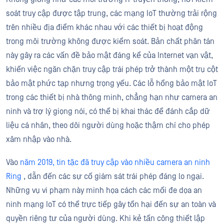
soát truy cập được tập trung, các mạng IoT thường trải rộng
trên nhiều địa điểm khác nhau với các thiết bị hoạt động
trong môi trường không được kiểm soát. Bản chất phân tán
này gây ra các vấn đề bảo mật đáng kể của Internet vạn vật,
khiến việc ngăn chặn truy cập trái phép trở thành một trụ cột
bảo mật phức tạp nhưng trọng yếu. Các lỗ hổng bảo mật IoT
trong các thiết bị nhà thông minh, chẳng hạn như camera an
ninh và trợ lý giọng nói, có thể bị khai thác để đánh cắp dữ
liệu cá nhân, theo dõi người dùng hoặc thậm chí cho phép
xâm nhập vào nhà.
Vào
năm 2019, tin tặc đã truy cập vào nhiều camera an ninh
Ring
, dẫn đến các sự cố giám sát trái phép đáng lo ngại.
Những vụ vi phạm này minh họa cách các mối đe dọa an
ninh mạng IoT có thể trực tiếp gây tổn hại đến sự an toàn và
quyền riêng tư của người dùng. Khi kẻ tấn công thiết lập