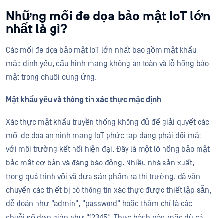
Những mối đe dọa bảo mật IoT lớn
nhất là gì?
Các mối đe dọa bảo mật IoT lớn nhất bao gồm mật khẩu
mặc định yếu, cấu hình mạng không an toàn và lỗ hổng bảo
mật trong chuỗi cung ứng.
Mật khẩu yếu và thông tin xác thực mặc định
Xác thực mật khẩu truyền thống không đủ để giải quyết các
mối đe dọa an ninh mạng IoT phức tạp đang phải đối mặt
với môi trường kết nối hiện đại. Đây là một lỗ hổng bảo mật
bảo mật cơ bản và đáng báo động. Nhiều nhà sản xuất,
trong quá trình vội vã đưa sản phẩm ra thị trường, đã vận
chuyển các thiết bị có thông tin xác thực được thiết lập sẵn,
dễ đoán như "admin", "password" hoặc thậm chí là các
chuỗi số đơn giản như "12345". Thực hành này, mặc dù có