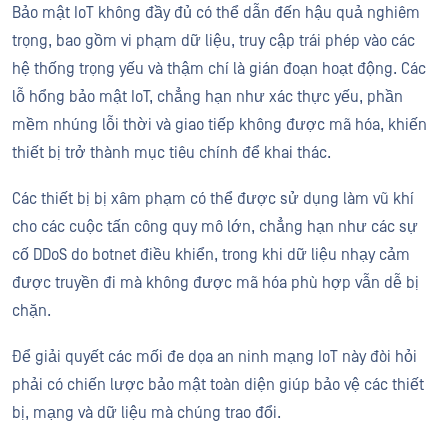
Bảo mật IoT không đầy đủ có thể dẫn đến hậu quả nghiêm
trọng, bao gồm vi phạm dữ liệu, truy cập trái phép vào các
hệ thống trọng yếu và thậm chí là gián đoạn hoạt động. Các
lỗ hổng bảo mật IoT, chẳng hạn như xác thực yếu, phần
mềm nhúng lỗi thời và giao tiếp không được mã hóa, khiến
thiết bị trở thành mục tiêu chính để khai thác.
Các thiết bị bị xâm phạm có thể được sử dụng làm vũ khí
cho các cuộc tấn công quy mô lớn, chẳng hạn như các sự
cố DDoS do botnet điều khiển, trong khi dữ liệu nhạy cảm
được truyền đi mà không được mã hóa phù hợp vẫn dễ bị
chặn.
Để giải quyết các mối đe dọa an ninh mạng IoT này đòi hỏi
phải có chiến lược bảo mật toàn diện giúp bảo vệ các thiết
bị, mạng và dữ liệu mà chúng trao đổi.