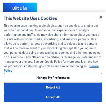
Bắt Đầu
This Website Uses Cookies
Hey there!
This website uses tracking technologies, such as cookies, to enable our
I'm Ozzy, your OPSWAT virtual assistant.
website functionalities, to enhance user experience or to analyze
How can I help you secure what's critical
performance and traffic. We may also share information about your use of
today?
our site with our social media, advertising, and analytics partners. This
allows us to perform targeted advertising and to select ads and content
Những câu hỏi thường gặp
that will be more relevant to you. By clicking “Accept All,” you agree to
your personal data being processed by all cookies and other technologies
on our website. Click “Reject All” to refuse, or “Manage My Preferences” to
Bảo mật IoT là gì?
manage your choices. See our Cookie Policy for more details on the how
we process your data through cookies and similar technologies:
Cookie
Policy
Bảo mật IoT
bảo vệ các thiết bị kết nối internet bằng cách
ngăn chặn truy cập trái phép, vi phạm dữ liệu và
tấn công
Manage My Preferences
mạng
. Nó áp dụng cho các thiết bị có cảm biến và phần
Reject All
mềm chia sẻ dữ liệu qua mạng. Bảo mật IoT sử dụng mã
Privacy Policy
Accept All
hóa, xác thực và cập nhật thường xuyên để giảm thiểu rủi ro
trên các môi trường kết nối.