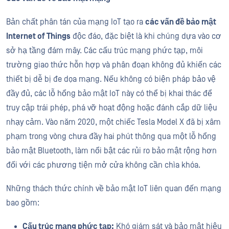
Bản chất phân tán của mạng IoT tạo ra
các vấn đề bảo mật
Internet of Things
độc đáo, đặc biệt là khi chúng dựa vào cơ
sở hạ tầng đám mây. Các cấu trúc mạng phức tạp, môi
trường giao thức hỗn hợp và phân đoạn không đủ khiến các
thiết bị dễ bị đe dọa mạng. Nếu không có biện pháp bảo vệ
đầy đủ, các lỗ hổng bảo mật IoT này có thể bị khai thác để
truy cập trái phép, phá vỡ hoạt động hoặc đánh cắp dữ liệu
nhạy cảm. Vào năm 2020, một chiếc Tesla Model X đã bị xâm
phạm trong vòng chưa đầy hai phút thông qua một lỗ hổng
bảo mật Bluetooth, làm nổi bật các rủi ro bảo mật rộng hơn
đối với các phương tiện mở cửa không cần chìa khóa.
Những thách thức chính về bảo mật IoT liên quan đến mạng
bao gồm:
Cấu trúc mạng phức tạp:
Khó giám sát và bảo mật hiệu