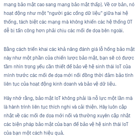
mạng bảo mật cao sang mạng bảo mật thấp). Về cơ bản, nó
hoạt động như một "người gác cổng dữ liệu" giữa hai hệ
thống, tách biệt các mạng mà không khiến các hệ thống OT
dễ bị tấn công hơn phải chịu các mối đe dọa bên ngoài.
Bằng cách triển khai các khả năng đánh giá lỗ hổng bảo mật
này như một phần của chiến lược bảo mật, bạn sẽ có được
tầm nhìn trọng yếu cần thiết để bảo vệ hệ sinh thái IoT của
mình trước các mối đe dọa mới nổi đồng thời đảm bảo tính
liên tục của hoạt động kinh doanh và bảo vệ dữ liệu.
Hãy nhớ rằng, bảo mật IoT không phải là nỗ lực một lần mà
là hành trình liên tục thích nghi và cải thiện. Hãy luôn cập
nhật về các mối đe dọa mới nổi và thường xuyên cập nhật
các biện pháp bảo mật của bạn để bảo vệ hệ sinh thái IoT
của bạn một cách hiệu quả.