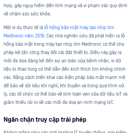
hợp, gây nguy hiểm đến tính mạng và vi phạm các quy định
về chăm sóc sức khỏe.
Một ví dụ thực tế là
lỗ hổng bảo mật máy tạo nhịp tim
Medtronic năm 2019.
Các nhà nghiên cứu đã phát hiện ra lỗ
hổng bảo mật trong máy tạo nhịp tim Medtronic có thể cho
phép kẻ tấn công thay đổi cài đặt thiết bị. Điều này gây ra
mối đe dọa đáng kể đến sự an toàn của bệnh nhân, vì dữ
liệu bị thao túng có thể dẫn đến kích thích tim không chính
xác. Bằng cách triển khai các biện pháp bảo mật mạnh mẽ
để bảo vệ dữ liệu khi nghỉ, khi truyền và trong quá trình xử
lý, các tổ chức có thể bảo vệ tính toàn vẹn của dữ liệu IoT và
giảm thiểu rủi ro về các mối đe dọa an ninh mạng IoT.
Ngăn chặn truy cập trái phép
Không giống như các môi trường IT truyền thống, nơi kiểm