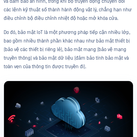
và đảm bảo an ninh, trong khi bộ truyền động chuyển đổi
các lệnh kỹ thuật số thành hành động vật lý, chẳng hạn như
điều chỉnh bộ điều chỉnh nhiệt độ hoặc mở khóa cửa.
Do đó, bảo mật IoT là một phương pháp tiếp cận nhiều lớp,
bao gồm nhiều thành phần khác nhau như bảo mật thiết bị
(bảo vệ các thiết bị riêng lẻ), bảo mật mạng (bảo vệ mạng
truyền thông) và bảo mật dữ liệu (đảm bảo tính bảo mật và
toàn vẹn của thông tin được truyền đi).