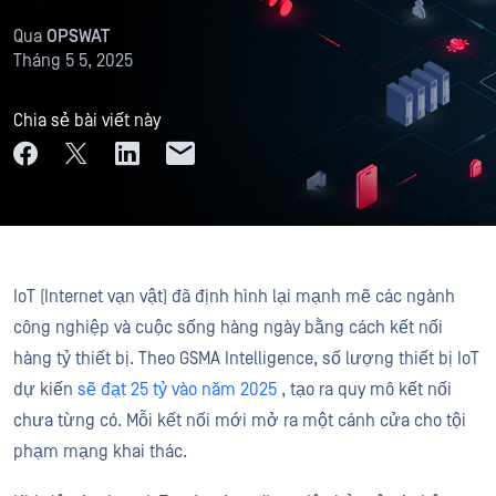
Qua
OPSWAT
Tháng 5 5, 2025
Chia sẻ bài viết này
IoT (Internet vạn vật) đã định hình lại mạnh mẽ các ngành
công nghiệp và cuộc sống hàng ngày bằng cách kết nối
hàng tỷ thiết bị. Theo GSMA Intelligence, số lượng thiết bị IoT
dự kiến
sẽ đạt 25 tỷ vào năm 2025
, tạo ra quy mô kết nối
chưa từng có. Mỗi kết nối mới mở ra một cánh cửa cho tội
phạm mạng khai thác.