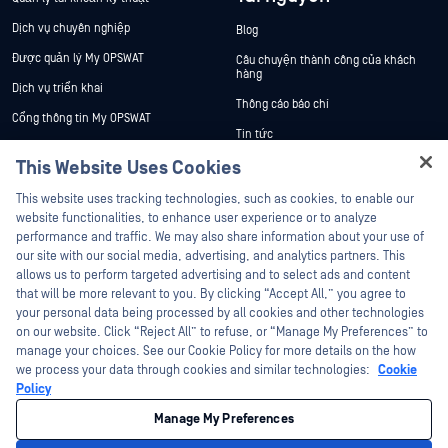
Dịch vụ chuyên nghiệp
Blog
Được quản lý My OPSWAT
Câu chuyện thành công của khách
hàng
Dịch vụ triển khai
Thông cáo báo chí
Cổng thông tin My OPSWAT
Tin tức
Tài liệu kỹ thuật
This Website Uses Cookies
Sự kiện
Đào tạo
Hey there!
Hội thảo trên trực tuyến
This website uses tracking technologies, such as cookies, to enable our
Chương trình Xử lý Lỗ hổng Bảo mật
I'm Ozzy, your OPSWAT virtual assistant.
website functionalities, to enhance user experience or to analyze
Đối tác
Datasheets
How can I help you secure what's critical
performance and traffic. We may also share information about your use of
today?
White Papers
our site with our social media, advertising, and analytics partners. This
Chứng nhận
allows us to perform targeted advertising and to select ads and content
Công cụ miễn phí
Đối tác công nghệ
that will be more relevant to you. By clicking “Accept All,” you agree to
your personal data being processed by all cookies and other technologies
Chương trình đối tác kênh phân phối
on our website. Click “Reject All” to refuse, or “Manage My Preferences” to
manage your choices. See our Cookie Policy for more details on the how
we process your data through cookies and similar technologies:
Cookie
©2026 OPSWAT Công ty TNHH. Mọi quyền được bảo lưu. OPSWAT , MetaDefender
Metascan, MetaAccess , cái OPSWAT Logo, Không tin tưởng bất kỳ tệp tin nào.
Policy
Không tin tưởng bất kỳ thiết bị nào. OPSWAT Academy Bảo vệ thế giới cơ sở hạ
tầng trọng yếu Deep CDR™ Technology, InQuest, Logo InQuest, DFI, RetroHunt, Deep
Manage My Preferences
File Inspection và Join the Hunt là các nhãn hiệu thương mại của OPSWAT Các
nhãn hiệu của bên thứ ba là tài sản của chủ sở hữu tương ứng.