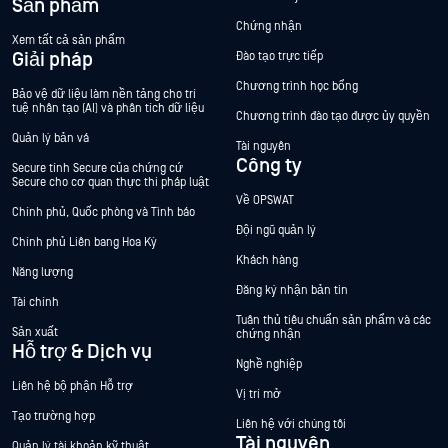
Sản phẩm
Chứng nhận
Xem tất cả sản phẩm
Giải pháp
Đào tạo trực tiếp
Chương trình học bổng
Bảo vệ dữ liệu làm nền tảng cho trí
tuệ nhân tạo (AI) và phân tích dữ liệu
Chương trình đào tạo được ủy quyền
Quản lý bản vá
Tài nguyên
Công ty
Secure tính Secure của chứng cứ
Secure cho cơ quan thực thi pháp luật
Về OPSWAT
Chính phủ, Quốc phòng và Tình báo
Đội ngũ quản lý
Chính phủ Liên bang Hoa Kỳ
Khách hàng
Năng lượng
Đăng ký nhận bản tin
Tài chính
Tuân thủ tiêu chuẩn sản phẩm và các
Sản xuất
chứng nhận
Hỗ trợ & Dịch vụ
Nghề nghiệp
Liên hệ bộ phận Hỗ trợ
Vị trí mở
Tạo trường hợp
Liên hệ với chúng tôi
Tài nguyên
Quản lý tài khoản kỹ thuật