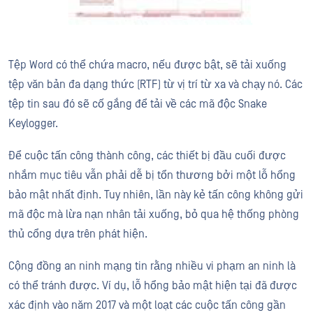
Tệp Word có thể chứa macro, nếu được bật, sẽ tải xuống
tệp văn bản đa dạng thức (RTF) từ vị trí từ xa và chạy nó. Các
tệp tin sau đó sẽ cố gắng để tải về các mã độc Snake
Keylogger.
Để cuộc tấn công thành công, các thiết bị đầu cuối được
nhắm mục tiêu vẫn phải dễ bị tổn thương bởi một lỗ hổng
bảo mật nhất định. Tuy nhiên, lần này kẻ tấn công không gửi
mã độc mà lừa nạn nhân tải xuống, bỏ qua hệ thống phòng
thủ cổng dựa trên phát hiện.
Cộng đồng an ninh mạng tin rằng nhiều vi phạm an ninh là
có thể tránh được. Ví dụ, lỗ hổng bảo mật hiện tại đã được
xác định vào năm 2017 và một loạt các cuộc tấn công gần