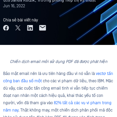
Qua
Janos Rotzik, Trưởng phòng Tiếp thị Kỹ thuật
Jun 16, 2022
Chia sẻ bài viết này
Chiến dịch email mới sử dụng PDF đã được phát hiện
Bảo mật email nên là ưu tiên hàng đầu vì nó vẫn là
vectơ tấn
công ban đầu số một
cho các vi phạm dữ liệu, theo IBM. Mặc
dù vậy, các cuộc tấn công email tinh vi vẫn tiếp tục chiếm
đoạt nạn nhân một cách hiệu quả, khai thác yếu tố con
người, vốn đã tham gia vào
82% tất cả các vụ vi phạm trong
năm nay
. Thật không may, một chiến dịch phân phối mã độc