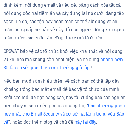
đính kèm, nội dung email và tiêu đề, bằng cách xóa tất cả
nội dung độc hại tiềm ẩn và xây dựng lại nó dưới dạng tệp
sạch. Do đó, các tệp này hoàn toàn có thể sử dụng và an
toàn, cung cấp sự bảo vệ đầy đủ cho người dùng không an
toàn trước các cuộc tấn công được mô tả ở trên.
OPSWAT bảo vệ các tổ chức khỏi việc khai thác và nội dung
vũ khí hóa mà không cần phát hiện. Và nó cũng
nhanh hơn
30 lần so với phát hiện môi trường giả lập
!
Nếu bạn muốn tìm hiểu thêm về cách bạn có thể lấp đầy
khoảng trống bảo mật email để bảo vệ tổ chức của mình
khỏi các mối đe dọa nâng cao, hãy tải xuống báo cáo nghiên
cứu chuyên sâu miễn phí của chúng tôi, "
Các phương pháp
hay nhất cho Email Security và cơ sở hạ tầng trọng yếu Bảo
vệ
", hoặc đọc thêm blog về chủ đề
này tại đây
.