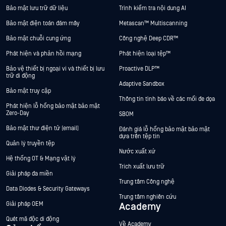
Bảo mật lưu trữ dữ liệu
Trình kiểm tra nội dung AI
Bảo mật điện toán đám mây
Metascan™ Multiscanning
Bảo mật chuỗi cung ứng
Công nghệ Deep CDR™
Phát hiện và phản hồi mạng
Phát hiện loại tệp™
Bảo vệ thiết bị ngoại vi và thiết bị lưu
Proactive DLP™
trữ di động
Adaptive Sandbox
Bảo mật truy cập
Thông tin tình báo về các mối đe dọa
Phát hiện lỗ hổng bảo mật bảo mật
Zero-Day
SBOM
Bảo mật thư điện tử (email)
Đánh giá lỗ hổng bảo mật bảo mật
dựa trên tệp tin
Quản lý truyền tệp
Nước xuất xứ
Hệ thống OT & Mạng vật lý
Trích xuất lưu trữ
Giải pháp đa miền
Trung tâm Công nghệ
Data Diodes & Security Gateways
Trung tâm nghiên cứu
Giải pháp OEM
Academy
Quét mã độc di động
Về Academy