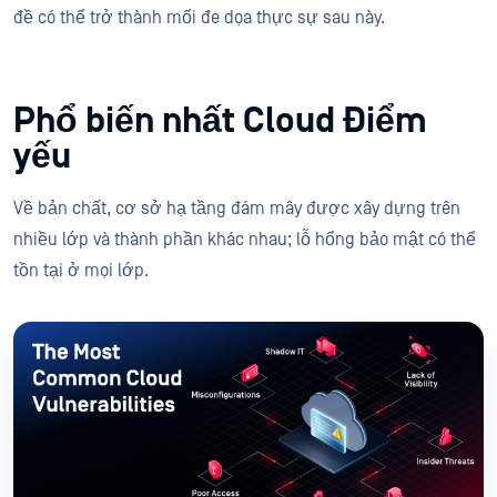
đề có thể trở thành mối đe dọa thực sự sau này.
Phổ biến nhất Cloud Điểm
yếu
Về bản chất, cơ sở hạ tầng đám mây được xây dựng trên
nhiều lớp và thành phần khác nhau; lỗ hổng bảo mật có thể
tồn tại ở mọi lớp.