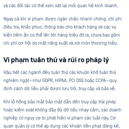
và các đối tác có thể xem xét lại mối quan hệ kinh doanh.
Ngay cả khi vi phạm được ngăn chặn nhanh chóng, chi phí
điều tra, khắc phục, thông báo cho khách hàng và các vụ
kiện tiềm ẩn có thể lên tới hàng triệu đô la, chưa bao gồm
chi phí cơ hội do mất năng suất và xói mòn thương hiệu.
Vi phạm tuân thủ và rủi ro pháp lý
Hầu hết các ngành đều tuân thủ các khuôn khổ tuân thủ
nghiêm ngặt—như GDPR, HIPAA, PCI DSS hoặc CCPA—quy
định cách dữ liệu phải được lưu trữ, truy cập và bảo vệ.
Khi lỗ hổng bảo mật bảo mật dẫn đến truy cập trái phép
hoặc kiểm soát không đầy đủ dữ liệu nhạy cảm, các doanh
nghiệp có nguy cơ bị phát hiện vi phạm các luật này. Cơ
quan quản lý có thể áp dụng các khoản tiền phạt đáng kể,