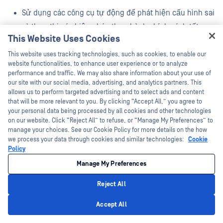
Sử dụng các công cụ tự động để phát hiện cấu hình sai
và thực thi các biện pháp thực hành chính sách tốt
This Website Uses Cookies
nhất.
Hey there!
This website uses tracking technologies, such as cookies, to enable our
Một lớp bảo vệ bổ sung được thêm vào thông qua MFA (Xác
I'm Ozzy, your OPSWAT virtual assistant.
website functionalities, to enhance user experience or to analyze
How can I help you secure what's critical
performance and traffic. We may also share information about your use of
thực đa yếu tố), yêu cầu người dùng cung cấp nhiều hơn
today?
our site with our social media, advertising, and analytics partners. This
một phương thức xác minh.
allows us to perform targeted advertising and to select ads and content
that will be more relevant to you. By clicking “Accept All,” you agree to
your personal data being processed by all cookies and other technologies
MFA kết hợp những thứ mà người dùng biết (như mật
on our website. Click “Reject All” to refuse, or “Manage My Preferences” to
khẩu), những thứ mà họ có (một mobile thiết bị hoặc mã
manage your choices. See our Cookie Policy for more details on the how
we process your data through cookies and similar technologies:
Cookie
thông báo phần cứng), hoặc thứ gì đó là một phần của họ
Policy
(dữ liệu sinh trắc học như dấu vân tay hoặc khuôn mặt của
Manage My Preferences
họ).
Reject All
Đối với môi trường đám mây, MFA:
Privacy Policy
Accept All
Giúp ngăn chặn truy cập trái phép trong trường hợp