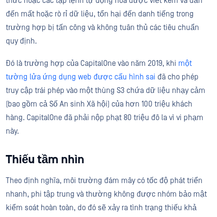
thức hoặc các tập lệnh tự động hóa được viết kém và dẫn
đến mất hoặc rò rỉ dữ liệu, tổn hại đến danh tiếng trong
trường hợp bị tấn công và không tuân thủ các tiêu chuẩn
quy định.
Đó là trường hợp của CapitalOne vào năm 2019, khi
một
tường lửa ứng dụng web được cấu hình sai
đã cho phép
truy cập trái phép vào một thùng S3 chứa dữ liệu nhạy cảm
(bao gồm cả Số An sinh Xã hội) của hơn 100 triệu khách
hàng. CapitalOne đã phải nộp phạt 80 triệu đô la vì vi phạm
này.
Thiếu tầm nhìn
Theo định nghĩa, môi trường đám mây có tốc độ phát triển
nhanh, phi tập trung và thường không được nhóm bảo mật
kiểm soát hoàn toàn, do đó sẽ xảy ra tình trạng thiếu khả