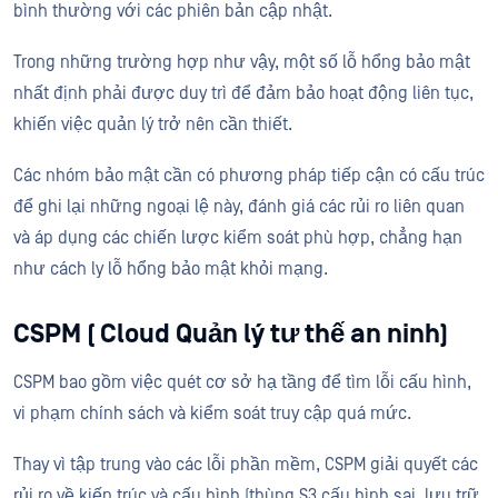
bình thường với các phiên bản cập nhật.
Trong những trường hợp như vậy, một số lỗ hổng bảo mật
nhất định phải được duy trì để đảm bảo hoạt động liên tục,
khiến việc quản lý trở nên cần thiết.
Các nhóm bảo mật cần có phương pháp tiếp cận có cấu trúc
để ghi lại những ngoại lệ này, đánh giá các rủi ro liên quan
và áp dụng các chiến lược kiểm soát phù hợp, chẳng hạn
như cách ly lỗ hổng bảo mật khỏi mạng.
CSPM ( Cloud Quản lý tư thế an ninh)
CSPM bao gồm việc quét cơ sở hạ tầng để tìm lỗi cấu hình,
vi phạm chính sách và kiểm soát truy cập quá mức.
Thay vì tập trung vào các lỗi phần mềm, CSPM giải quyết các
rủi ro về kiến trúc và cấu hình (thùng S3 cấu hình sai, lưu trữ