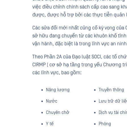
việc điều chỉnh chính sách cấp cao sang k
được, được hỗ trợ bởi các thực tiễn quản 
Các sửa đổi mới nhất củng cố kỳ vọng của 
sở hữu đang chuyển từ các khuôn khổ tĩnh 
vận hành, đặc biệt là trong lĩnh vực an nin
Theo Phần 2A của Đạo luật SOCI, các tổ chức
CIRMP ( cơ sở hạ tầng trọng yếu Chương trìn
các lĩnh vực, bao gồm:
Năng lượng
Truyền thông
Nước
Lưu trữ dữ liệ
Chuyên chở
Dịch vụ tài ch
Y tế
Phòng