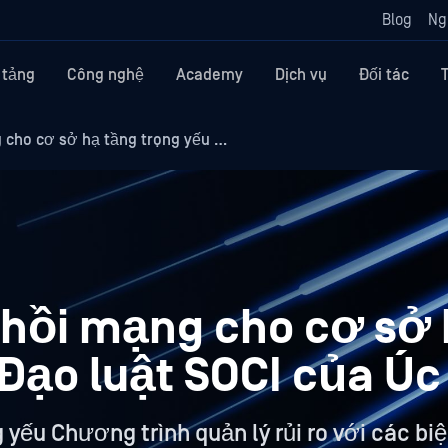
Blog
Ng
 tảng
Công nghệ
Academy
Dịch vụ
Đối tác
 cho cơ sở hạ tầng trọng yếu …
hồi mạng cho cơ sở 
Đạo luật SOCI của Úc
yếu Chương trình quản lý rủi ro với các bi