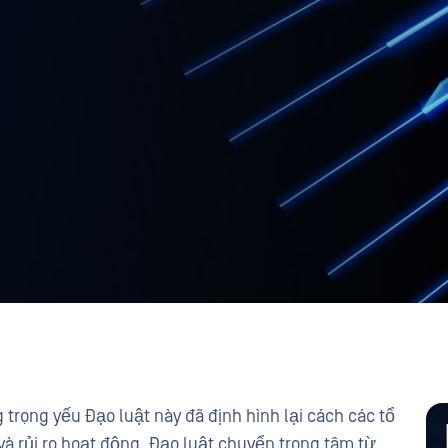
 trọng yếu Đạo luật này đã định hình lại cách các tổ
và rủi ro hoạt động. Đạo luật chuyển trọng tâm từ