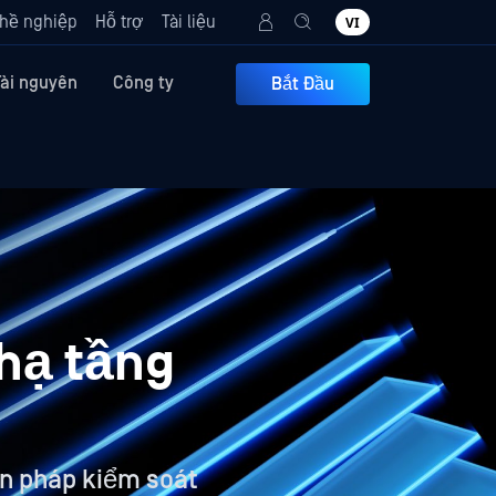
hề nghiệp
Hỗ trợ
Tài liệu
VI
Tài nguyên
Công ty
Bắt Đầu
hạ tầng
ện pháp kiểm soát