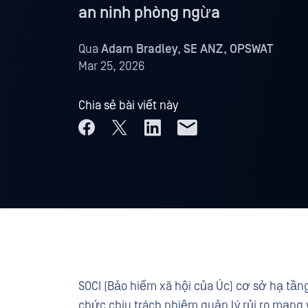
an ninh phòng ngừa
Qua
Adam Bradley, SE ANZ, OPSWAT
Mar 25, 2026
Chia sẻ bài viết này
SOCI (Bảo hiểm xã hội của Úc) cơ sở hạ tầng
chức chịu trách nhiệm quản lý rủi ro mạng 