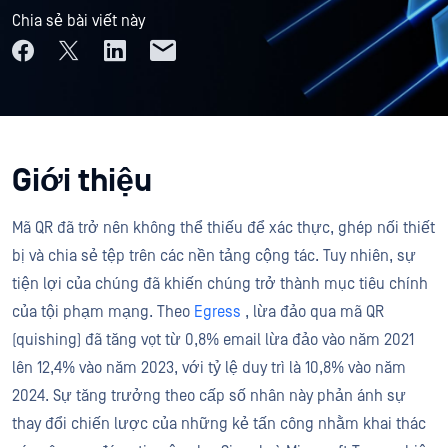
Chia sẻ bài viết này
Giới thiệu
Mã QR đã trở nên không thể thiếu để xác thực, ghép nối thiết
bị và chia sẻ tệp trên các nền tảng cộng tác. Tuy nhiên, sự
tiện lợi của chúng đã khiến chúng trở thành mục tiêu chính
của tội phạm mạng. Theo
Egress
, lừa đảo qua mã QR
(quishing) đã tăng vọt từ 0,8% email lừa đảo vào năm 2021
lên 12,4% vào năm 2023, với tỷ lệ duy trì là 10,8% vào năm
2024. Sự tăng trưởng theo cấp số nhân này phản ánh sự
thay đổi chiến lược của những kẻ tấn công nhằm khai thác