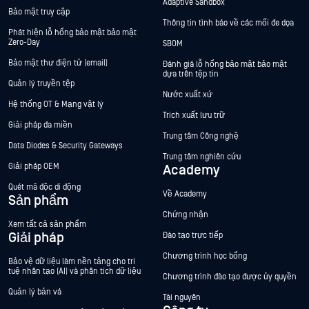
Adaptive Sandbox
Bảo mật truy cập
Thông tin tình báo về các mối đe dọa
Phát hiện lỗ hổng bảo mật bảo mật
Zero-Day
SBOM
Bảo mật thư điện tử (email)
Đánh giá lỗ hổng bảo mật bảo mật
dựa trên tệp tin
Quản lý truyền tệp
Nước xuất xứ
Hệ thống OT & Mạng vật lý
Trích xuất lưu trữ
Giải pháp đa miền
Trung tâm Công nghệ
Data Diodes & Security Gateways
Trung tâm nghiên cứu
Giải pháp OEM
Academy
Quét mã độc di động
Về Academy
Sản phẩm
Chứng nhận
Xem tất cả sản phẩm
Giải pháp
Đào tạo trực tiếp
Chương trình học bổng
Bảo vệ dữ liệu làm nền tảng cho trí
tuệ nhân tạo (AI) và phân tích dữ liệu
Chương trình đào tạo được ủy quyền
Quản lý bản vá
Tài nguyên