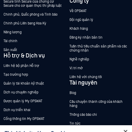
Công ty
Secure tính Secure của chứng cứ
Secure cho cơ quan thực thi pháp luật
Về OPSWAT
Chính phủ, Quốc phòng và Tình báo
Đội ngũ quản lý
Chính phủ Liên bang Hoa Kỳ
Khách hàng
Năng lượng
Đăng ký nhận bản tin
Tài chính
Tuân thủ tiêu chuẩn sản phẩm và các
Sản xuất
chứng nhận
Hỗ trợ & Dịch vụ
Nghề nghiệp
Liên hệ bộ phận Hỗ trợ
Vị trí mở
Tạo trường hợp
Liên hệ với chúng tôi
Tài nguyên
Quản lý tài khoản kỹ thuật
Dịch vụ chuyên nghiệp
Blog
Được quản lý My OPSWAT
Câu chuyện thành công của khách
hàng
Dịch vụ triển khai
Thông cáo báo chí
Cổng thông tin My OPSWAT
Tin tức
Tài liệu kỹ thuật