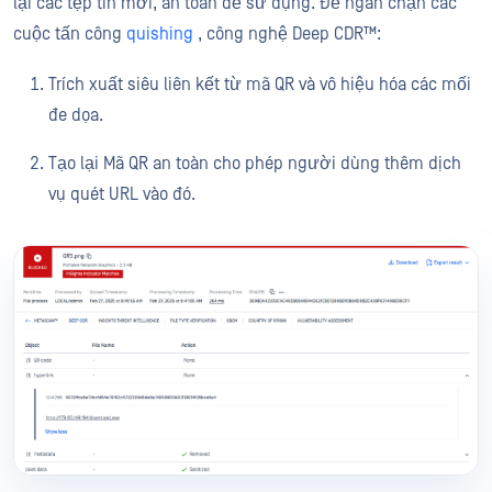
lại các tệp tin mới, an toàn để sử dụng. Để ngăn chặn các
cuộc tấn công
quishing
, công nghệ Deep CDR™:
Trích xuất siêu liên kết từ mã QR và vô hiệu hóa các mối
đe dọa.
Tạo lại Mã QR an toàn cho phép người dùng thêm dịch
vụ quét URL vào đó.