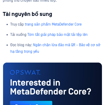
phòng thủ chuyên sâu nhiều lớp.
Tài nguyên bổ sung
Truy cập
trang sản phẩm MetaDefender Core
Tải xuống
Tóm tắt giải pháp bảo mật tải tệp lên
Đọc blog này:
Ngăn chặn lừa đảo mã QR – Bảo vệ cơ sở
hạ tầng trọng yếu
Quan tâm đến OPSWAT MetaDe
Yêu Cầu Bản Demo