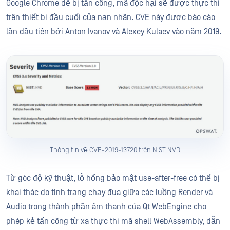
Google Chrome dễ bị tấn công, mã độc hại sẽ được thực thi
trên thiết bị đầu cuối của nạn nhân. CVE này được báo cáo
lần đầu tiên bởi Anton Ivanov và Alexey Kulaev vào năm 2019.
Thông tin về CVE-2019-13720 trên NIST NVD
Từ góc độ kỹ thuật, lỗ hổng bảo mật use-after-free có thể bị
khai thác do tình trạng chạy đua giữa các luồng Render và
Audio trong thành phần âm thanh của Qt WebEngine cho
phép kẻ tấn công từ xa thực thi mã shell WebAssembly, dẫn