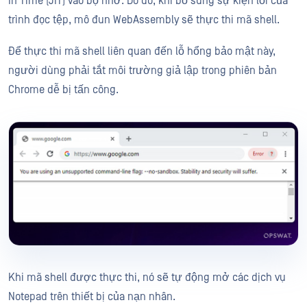
In Time (JIT) vào bộ nhớ. Do đó, khi bổ sung sự kiện lỗi của
trình đọc tệp, mô đun WebAssembly sẽ thực thi mã shell.
Để thực thi mã shell liên quan đến lỗ hổng bảo mật này,
người dùng phải tắt môi trường giả lập trong phiên bản
Chrome dễ bị tấn công.
Khi mã shell được thực thi, nó sẽ tự động mở các dịch vụ
Notepad trên thiết bị của nạn nhân.