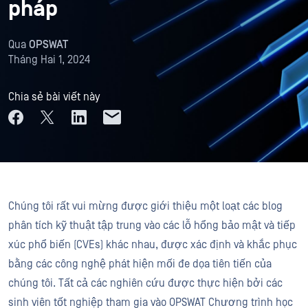
pháp
Qua
OPSWAT
Tháng Hai 1, 2024
Chia sẻ bài viết này
Chúng tôi rất vui mừng được giới thiệu một loạt các blog
phân tích kỹ thuật tập trung vào các lỗ hổng bảo mật và tiếp
xúc phổ biến (CVEs) khác nhau, được xác định và khắc phục
bằng các công nghệ phát hiện mối đe dọa tiên tiến của
chúng tôi. Tất cả các nghiên cứu được thực hiện bởi các
sinh viên tốt nghiệp tham gia vào OPSWAT Chương trình học