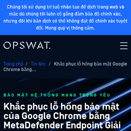
Chúng tôi sử dụng trí tuệ nhân tạo để dịch trang web và
mặc dù chúng tôi luôn cố gắng đảm bảo độ chính xác,
nhưng đôi khi bản dịch có thể không đạt độ chính xác tuyệt
đối. Mong quý vị thông cảm.
Trang chủ
/
Tin tức
/
Khắc phục lỗ hổng bảo mật Google
Chrome bằng...
BẢO MẬT HỆ THỐNG MẠNG TRỌNG YẾU
Khắc phục lỗ hổng bảo mật
của Google Chrome bằng
MetaDefender Endpoint Giải