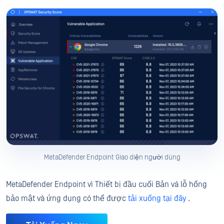
MetaDefender Endpoint Giao diện người dùng
MetaDefender Endpoint vì Thiết bị đầu cuối Bản vá lỗ hổng
bảo mật và ứng dụng có thể được
tải xuống tại đây
.