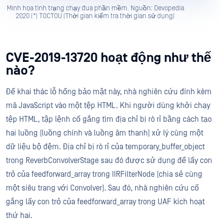
Minh họa tình trạng chạy đua phần mềm. Nguồn: Devopedia
2020 (*) TOCTOU (Thời gian kiểm tra thời gian sử dụng)
CVE-2019-13720 hoạt động như thế
nào?
Để khai thác lỗ hổng bảo mật này, nhà nghiên cứu đính kèm
mã JavaScript vào một tệp HTML. Khi người dùng khởi chạy
tệp HTML, tập lệnh cố gắng tìm địa chỉ bị rò rỉ bằng cách tạo
hai luồng (luồng chính và luồng âm thanh) xử lý cùng một
dữ liệu bộ đệm. Địa chỉ bị rò rỉ của temporary_buffer_object
trong ReverbConvolverStage sau đó được sử dụng để lấy con
trỏ của feedforward_array trong IIRFilterNode (chia sẻ cùng
một siêu trang với Convolver). Sau đó, nhà nghiên cứu cố
gắng lấy con trỏ của feedforward_array trong UAF kích hoạt
thứ hai.