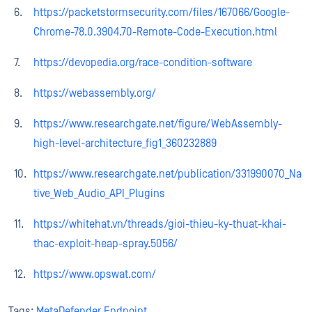
https://packetstormsecurity.com/files/167066/Google-
Chrome-78.0.3904.70-Remote-Code-Execution.html
https://devopedia.org/race-condition-software
https://webassembly.org/
https://www.researchgate.net/figure/WebAssembly-
high-level-architecture_fig1_360232889
https://www.researchgate.net/publication/331990070_Na
tive_Web_Audio_API_Plugins
https://whitehat.vn/threads/gioi-thieu-ky-thuat-khai-
thac-exploit-heap-spray.5056/
https://www.opswat.com/
Tags:
MetaDefender Endpoint