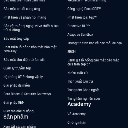
Bảo mật điện toán đám mây
Metascan™ Multiscanning
Bảo mật chuỗi cung ứng
Công nghệ Deep CDR™
Phát hiện và phản hồi mạng
Phát hiện loại tệp™
Bảo vệ thiết bị ngoại vi và thiết bị lưu
Proactive DLP™
trữ di động
Adaptive Sandbox
Bảo mật truy cập
Thông tin tình báo về các mối đe dọa
Phát hiện lỗ hổng bảo mật bảo mật
Zero-Day
SBOM
Bảo mật thư điện tử (email)
Đánh giá lỗ hổng bảo mật bảo mật
dựa trên tệp tin
Quản lý truyền tệp
Nước xuất xứ
Hệ thống OT & Mạng vật lý
Trích xuất lưu trữ
Giải pháp đa miền
Trung tâm Công nghệ
Data Diodes & Security Gateways
Trung tâm nghiên cứu
Giải pháp OEM
Academy
Quét mã độc di động
Về Academy
Sản phẩm
Chứng nhận
Xem tất cả sản phẩm