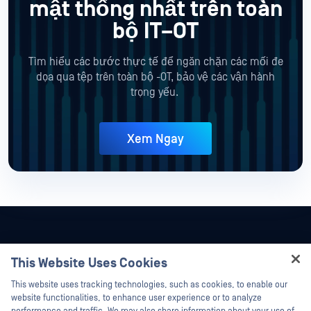
mật thống nhất trên toàn
bộ IT–OT
Tìm hiểu các bước thực tế để ngăn chặn các mối đe
dọa qua tệp trên toàn bộ -OT, bảo vệ các vận hành
trọng yếu.
Xem Ngay
This Website Uses Cookies
Hey there!
This website uses tracking technologies, such as cookies, to enable our
I'm Ozzy, your OPSWAT virtual assistant.
website functionalities, to enhance user experience or to analyze
How can I help you secure what's critical