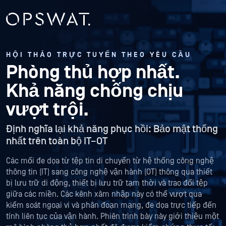
HỘI THẢO TRỰC TUYẾN THEO YÊU CẦU
Phòng thủ hợp nhất.
Khả năng chống chịu
vượt trội.
Định nghĩa lại khả năng phục hồi: Bảo mật thống
nhất trên toàn bộ IT–OT
Các mối đe dọa từ tệp tin di chuyển từ hệ thống công nghệ
thông tin (IT) sang công nghệ vận hành (OT) thông qua thiết
bị lưu trữ di động, thiết bị lưu trữ tạm thời và trao đổi tệp
giữa các miền. Các kênh xâm nhập này có thể vượt qua
kiểm soát ngoại vi và phân đoạn mạng, đe dọa trực tiếp đến
tính liên tục của vận hành. Phiên trình bày này giới thiệu một