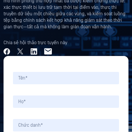
mô hình phòng thủ hợp nhất đã được kiểm chứng thực tế:
xác thực thiết bị lưu trữ tạm thời tại điểm vào, thực thi
truyền dữ liệu một chiều giữa các vùng, và kiểm soát luồng
tệp bằng chính sách kết hợp khả năng giám sát theo thời
gian thực—tất cả mà không làm gián đoạn vận hành.
Chia sẻ hội thảo trực tuyến này