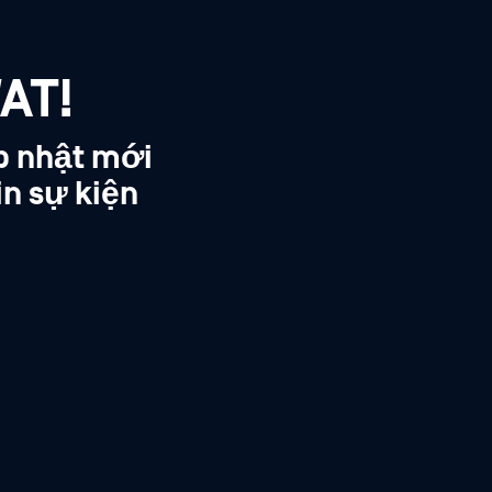
AT!
p nhật mới
in sự kiện