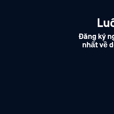
Lu
Đăng ký n
nhất về d