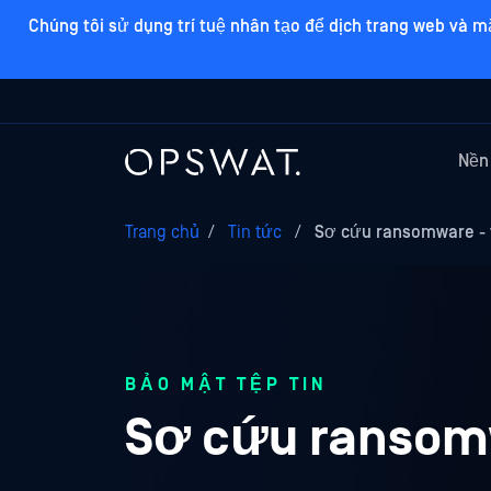
Chúng tôi sử dụng trí tuệ nhân tạo để dịch trang web và m
Nền
Trang chủ
/
Tin tức
/
Sơ cứu ransomware - 
BẢO MẬT TỆP TIN
Sơ cứu ransomw