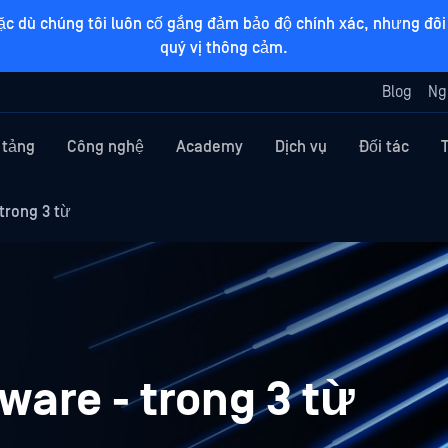
ặc dù chúng tôi luôn cố gắng đảm bảo độ chính xác, nhưng đôi 
quý vị thông cảm.
Blog
Ng
 tảng
Công nghệ
Academy
Dịch vụ
Đối tác
trong 3 từ
are - trong 3 từ