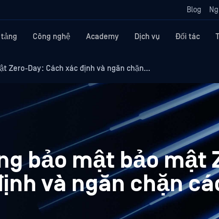
Blog
Ng
 tảng
Công nghệ
Academy
Dịch vụ
Đối tác
mật Zero-Day: Cách xác định và ngăn chặn…
ổng bảo mật bảo mật 
định và ngăn chặn cá