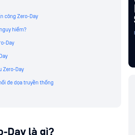
ấn công Zero-Day
i nguy hiểm?
ro-Day
-Day
u Zero-Day
mối đe dọa truyền thống
-Day là gì?