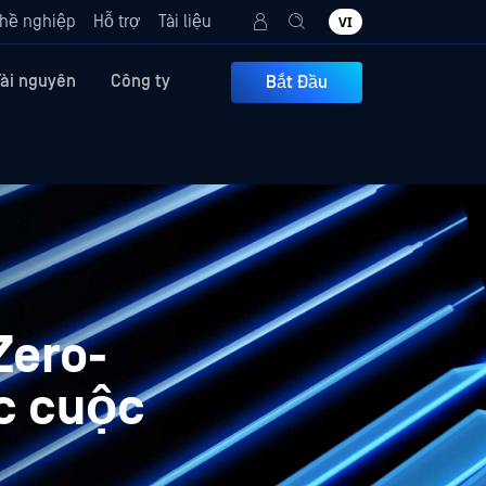
hề nghiệp
Hỗ trợ
Tài liệu
VI
Tài nguyên
Công ty
Bắt Đầu
Zero-
c cuộc