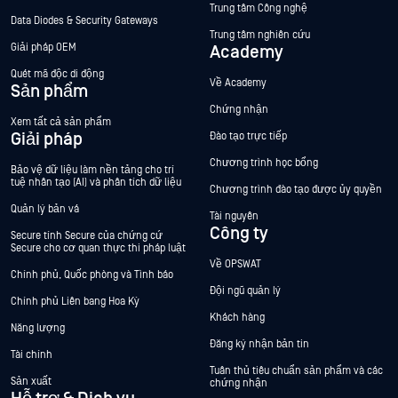
Trung tâm Công nghệ
Data Diodes & Security Gateways
Trung tâm nghiên cứu
Giải pháp OEM
Academy
Quét mã độc di động
Về Academy
Sản phẩm
Chứng nhận
Xem tất cả sản phẩm
Giải pháp
Đào tạo trực tiếp
Chương trình học bổng
Bảo vệ dữ liệu làm nền tảng cho trí
tuệ nhân tạo (AI) và phân tích dữ liệu
Chương trình đào tạo được ủy quyền
Quản lý bản vá
Tài nguyên
Công ty
Secure tính Secure của chứng cứ
Secure cho cơ quan thực thi pháp luật
Về OPSWAT
Chính phủ, Quốc phòng và Tình báo
Đội ngũ quản lý
Chính phủ Liên bang Hoa Kỳ
Khách hàng
Năng lượng
Đăng ký nhận bản tin
Tài chính
Tuân thủ tiêu chuẩn sản phẩm và các
Sản xuất
chứng nhận