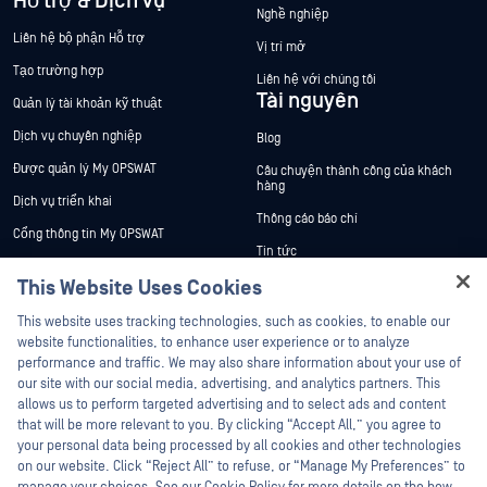
Hỗ trợ & Dịch vụ
Nghề nghiệp
Liên hệ bộ phận Hỗ trợ
Vị trí mở
Tạo trường hợp
Liên hệ với chúng tôi
Tài nguyên
Quản lý tài khoản kỹ thuật
Dịch vụ chuyên nghiệp
Blog
Được quản lý My OPSWAT
Câu chuyện thành công của khách
hàng
Dịch vụ triển khai
Thông cáo báo chí
Cổng thông tin My OPSWAT
Tin tức
Tài liệu kỹ thuật
This Website Uses Cookies
Sự kiện
Đào tạo
Hey there!
Hội thảo trên trực tuyến
This website uses tracking technologies, such as cookies, to enable our
Chương trình Xử lý Lỗ hổng Bảo mật
I'm Ozzy, your OPSWAT virtual assistant.
website functionalities, to enhance user experience or to analyze
Đối tác
Datasheets
How can I help you secure what's critical
performance and traffic. We may also share information about your use of
White Papers
today?
our site with our social media, advertising, and analytics partners. This
Chứng nhận
allows us to perform targeted advertising and to select ads and content
Công cụ miễn phí
Đối tác công nghệ
that will be more relevant to you. By clicking “Accept All,” you agree to
your personal data being processed by all cookies and other technologies
Chương trình đối tác kênh phân phối
on our website. Click “Reject All” to refuse, or “Manage My Preferences” to