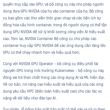
quyền truy cập vào GPU; và bộ công cụ này cho phép người
dùng đưa GPU NVIDIA của họ vào container của họ. Bộ công
cụ bao gồm các thư viện thời gian chạy và các tiện ích tự
động hóa cấu hình container, trong đó người dùng có thể tận
dụng GPU NVIDIA để xử lý khối lượng công việc AI hiệu suất
cao. Tóm lại, NVIDIA Container Bộ công cụ cho phép các
container truy cập GPU NVIDIA để các ứng dụng cần tăng tốc
GPU có thể chạy nhanh hơn và hiệu quả hơn.
Cùng với NVIDIA GPU Operator – bộ công cụ điều phối tài
nguyên GPU trong môi trường Kubernetes – bộ công cụ này
đóng vai trò then chốt trong các ứng dụng AI và ML hiện đại.
Về cơ bản, nó nâng cao hiệu suất và hiệu quả của các ứng
dụng yêu cầu HPC (điện toán hiệu suất cao) cho các tác vụ
nặng về dữ liệu như đào tạo AI.
Tuy nhiên, lỗ hổng bảo mật bảo mật có thể gây ra rủi ro theo