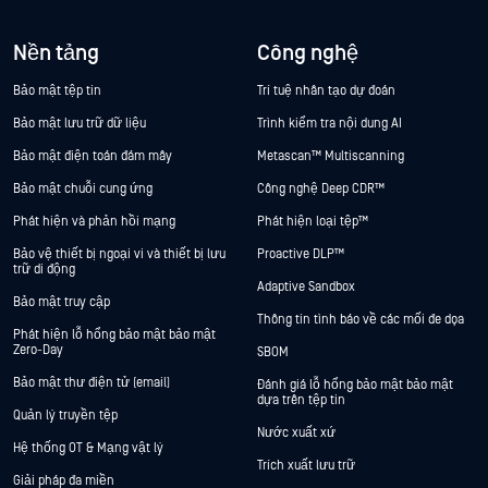
Nền tảng
Công nghệ
Bảo mật tệp tin
Trí tuệ nhân tạo dự đoán
Bảo mật lưu trữ dữ liệu
Trình kiểm tra nội dung AI
Bảo mật điện toán đám mây
Metascan™ Multiscanning
Bảo mật chuỗi cung ứng
Công nghệ Deep CDR™
Phát hiện và phản hồi mạng
Phát hiện loại tệp™
Bảo vệ thiết bị ngoại vi và thiết bị lưu
Proactive DLP™
trữ di động
Adaptive Sandbox
Bảo mật truy cập
Thông tin tình báo về các mối đe dọa
Phát hiện lỗ hổng bảo mật bảo mật
Zero-Day
SBOM
Bảo mật thư điện tử (email)
Đánh giá lỗ hổng bảo mật bảo mật
dựa trên tệp tin
Quản lý truyền tệp
Nước xuất xứ
Hệ thống OT & Mạng vật lý
Trích xuất lưu trữ
Giải pháp đa miền