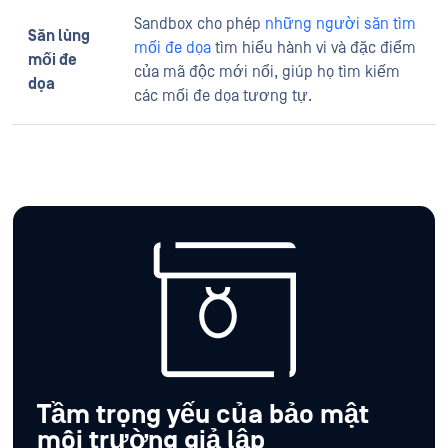
Sandbox cho phép
những người săn tìm
Săn lùng
mối đe dọa
tìm hiểu hành vi và đặc điểm
mối đe
của mã độc mới nổi, giúp họ tìm kiếm
dọa
các mối đe dọa tương tự.
Tầm trọng yếu của bảo mật
môi trường giả lập