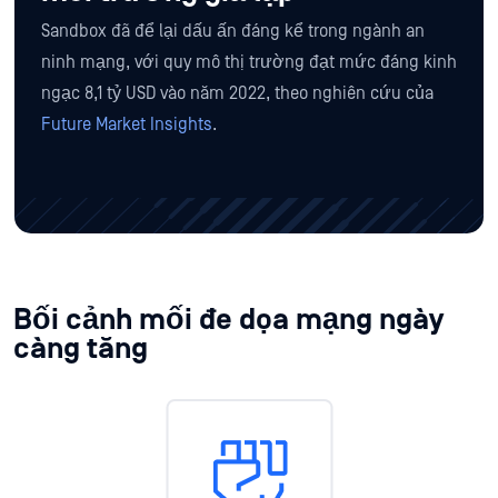
Sandbox đã để lại dấu ấn đáng kể trong ngành an
ninh mạng, với quy mô thị trường đạt mức đáng kinh
ngạc 8,1 tỷ USD vào năm 2022, theo nghiên cứu của
Future Market Insights
.
Bối cảnh mối đe dọa mạng ngày
càng tăng