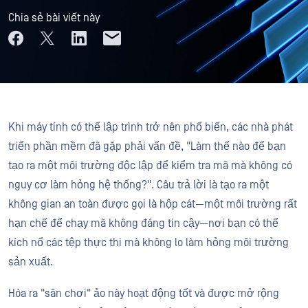
Chia sẻ bài viết này
Khi máy tính có thể lập trình trở nên phổ biến, các nhà phát
triển phần mềm đã gặp phải vấn đề, "Làm thế nào để bạn
tạo ra một môi trường độc lập để kiểm tra mã mà không có
nguy cơ làm hỏng hệ thống?". Câu trả lời là tạo ra một
không gian an toàn được gọi là hộp cát—một môi trường rất
hạn chế để chạy mã không đáng tin cậy—nơi bạn có thể
kích nổ các tệp thực thi mà không lo làm hỏng môi trường
sản xuất.
Hóa ra "sân chơi" ảo này hoạt động tốt và được mở rộng