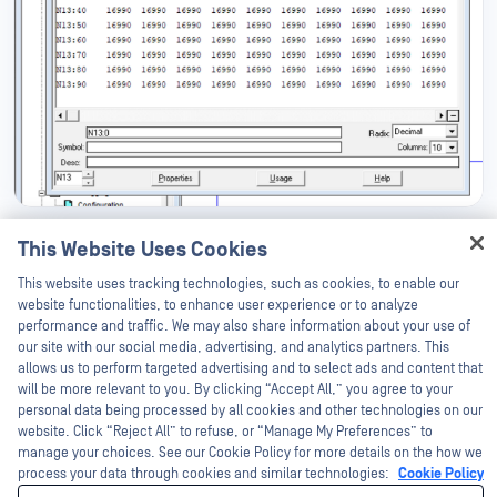
This Website Uses Cookies
Hey there!
Của chúng tôi OPSWAT Các nghiên cứu sinh đã thành công
I'm Ozzy, your OPSWAT virtual assistant.
This website uses tracking technologies, such as cookies, to enable our
trong việc phá hỏng PLC MicroLogix 1400 bằng cách khai thác
How can I help you secure what's critical
website functionalities, to enhance user experience or to analyze
lỗ hổng bảo mật CVE-2021-22659.
today?
performance and traffic. We may also share information about your use of
our site with our social media, advertising, and analytics partners. This
allows us to perform targeted advertising and to select ads and content that
will be more relevant to you. By clicking “Accept All,” you agree to your
personal data being processed by all cookies and other technologies on our
Khắc phục
website. Click “Reject All” to refuse, or “Manage My Preferences” to
manage your choices. See our Cookie Policy for more details on the how we
process your data through cookies and similar technologies:
Cookie Policy