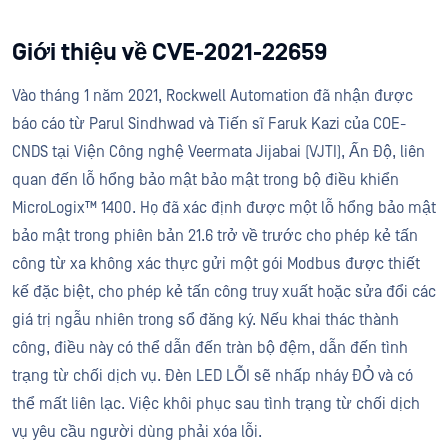
Giới thiệu về CVE-2021-22659
Vào tháng 1 năm 2021, Rockwell Automation đã nhận được
báo cáo từ Parul Sindhwad và Tiến sĩ Faruk Kazi của COE-
CNDS tại Viện Công nghệ Veermata Jijabai (VJTI), Ấn Độ, liên
quan đến lỗ hổng bảo mật bảo mật trong bộ điều khiển
MicroLogix™ 1400. Họ đã xác định được một lỗ hổng bảo mật
bảo mật trong phiên bản 21.6 trở về trước cho phép kẻ tấn
công từ xa không xác thực gửi một gói Modbus được thiết
kế đặc biệt, cho phép kẻ tấn công truy xuất hoặc sửa đổi các
giá trị ngẫu nhiên trong sổ đăng ký. Nếu khai thác thành
công, điều này có thể dẫn đến tràn bộ đệm, dẫn đến tình
trạng từ chối dịch vụ. Đèn LED LỖI sẽ nhấp nháy ĐỎ và có
thể mất liên lạc. Việc khôi phục sau tình trạng từ chối dịch
vụ yêu cầu người dùng phải xóa lỗi.​