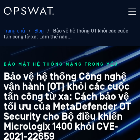
Trang chủ
/
Blog
/
Bảo vệ hệ thống OT khỏi các cuộc
tấn công từ xa: Làm thế nào…
BẢO MẬT HỆ THỐNG MẠNG TRỌNG YẾU
Bảo vệ hệ thống Công nghệ
vận hành (OT) khỏi các cuộc
tấn công từ xa: Cách bảo vệ
tối ưu của MetaDefender OT
Security cho Bộ điều khiển
Micrologix 1400 khỏi CVE-
2021-22659