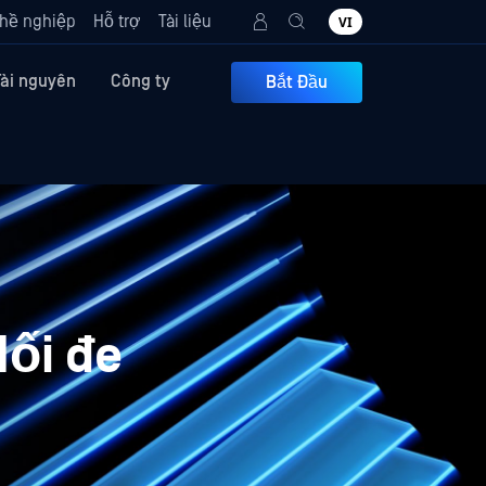
hề nghiệp
Hỗ trợ
Tài liệu
VI
Tài nguyên
Công ty
Bắt Đầu
Mối đe