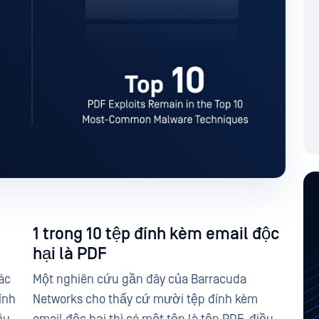
1 trong 10 tệp đính kèm email độc
hại là PDF
ác
Một nghiên cứu gần đây của Barracuda
ính
Networks cho thấy cứ mười tệp đính kèm