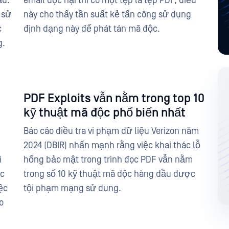
ầu.
email độc hại thì có một tệp là tệp PDF, điều
 sử
này cho thấy tần suất kẻ tấn công sử dụng
c
định dạng này để phát tán mã độc.
g.
PDF Exploits vẫn nằm trong top 10
kỹ thuật mã độc phổ biến nhất
Báo cáo điều tra vi phạm dữ liệu Verizon năm
2024 (DBIR) nhấn mạnh rằng việc khai thác lỗ
i
hổng bảo mật trong trình đọc PDF vẫn nằm
ác
trong số 10 kỹ thuật mã độc hàng đầu được
ệc
tội phạm mạng sử dụng.
o