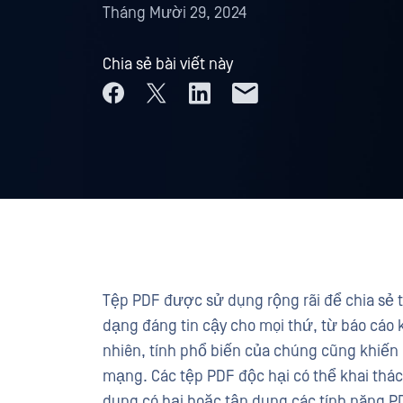
Tháng Mười 29, 2024
Chia sẻ bài viết này
Tệp PDF được sử dụng rộng rãi để chia sẻ t
dạng đáng tin cậy cho mọi thứ, từ báo cáo
nhiên, tính phổ biến của chúng cũng khiến
mạng. Các tệp PDF độc hại có thể khai th
dung có hại hoặc tận dụng các tính năng 