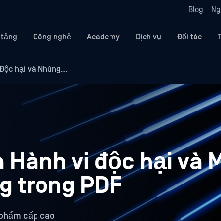
Blog
Ng
 tảng
Công nghệ
Academy
Dịch vụ
Đối tác
 Độc hại và Nhúng…
 Hành vi độc hại và 
g trong PDF
n phẩm cấp cao