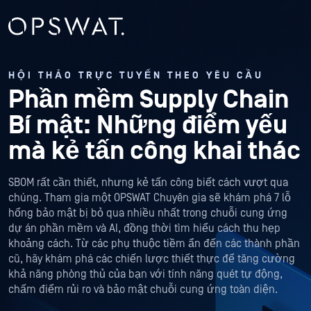
HỘI THẢO TRỰC TUYẾN THEO YÊU CẦU
Phần mềm Supply Chain
Bí mật: Những điểm yếu
mà kẻ tấn công khai thác
SBOM rất cần thiết, nhưng kẻ tấn công biết cách vượt qua
chúng. Tham gia một OPSWAT Chuyên gia sẽ khám phá 7 lỗ
hổng bảo mật bị bỏ qua nhiều nhất trong chuỗi cung ứng
dự án phần mềm và AI, đồng thời tìm hiểu cách thu hẹp
khoảng cách. Từ các phụ thuộc tiềm ẩn đến các thành phần
cũ, hãy khám phá các chiến lược thiết thực để tăng cường
khả năng phòng thủ của bạn với tính năng quét tự động,
chấm điểm rủi ro và bảo mật chuỗi cung ứng toàn diện.