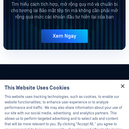
Tìm hiểu cách tích hợp, mở rộng quy mô và chuẩn bị
cho tương lai Bảo mật tệp tin mà không cần phải mở
rộng quá mức các khoản đầu tư hiện tại của bạn
Xem Ngay
This Website Uses Cookies
Hey there!
This website uses tracking technologies, such as cookies, to enable our
I'm Ozzy, your OPSWAT virtual assistant.
website functionalities, to enhance user experience or to analyze
How can I help you secure what's critical
performance and traffic. We may also share information about your use of
today?
our site with our social media, advertising, and analytics partners. This
allows us to perform targeted advertising and to select ads and content
that will be more relevant to you. By clicking “Accept All,” you agree to