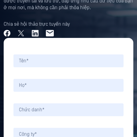
được truyền tải và lưu trữ, đáp ứng nhu cầu dữ liệu của bạn
ở mọi nơi, mà không cần phải thỏa hiệp.
Chia sẻ hội thảo trực tuyến này