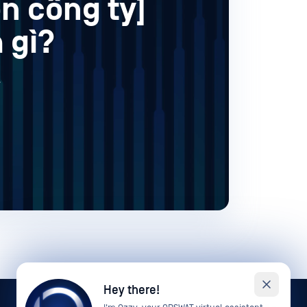
n công ty]
 gì?
.
Hey there!