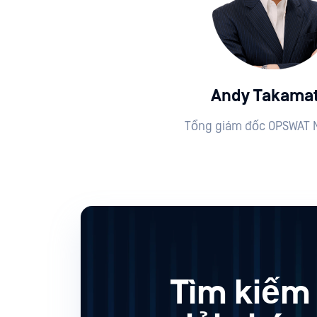
Andy Takama
Tổng giám đốc OPSWAT 
Tìm kiếm