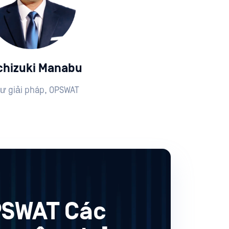
hizuki Manabu
sư giải pháp, OPSWAT
PSWAT Các