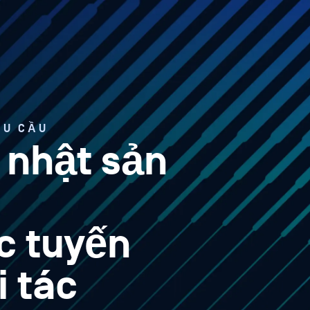
ÊU CẦU
nhật sản
c tuyến
i tác