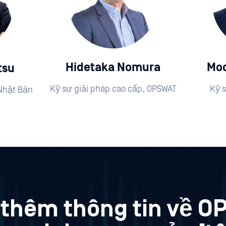
Hidetaka Nomura
Moc
tsu
Kỹ sư giải pháp cao cấp, OPSWAT
Kỹ 
Nhật Bản
 thêm thông tin về O