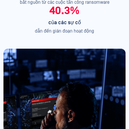
bắt nguồn từ các cuộc tấn công ransomware
40.3%
của các sự cố
dẫn đến gián đoạn hoạt động