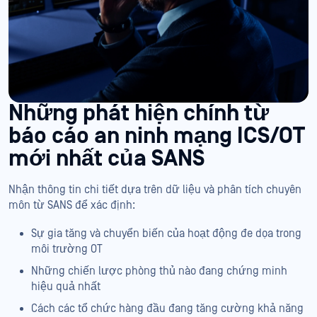
Những phát hiện chính từ
báo cáo an ninh mạng ICS/OT
mới nhất của SANS
Nhận thông tin chi tiết dựa trên dữ liệu và phân tích chuyên
môn từ SANS để xác định:
Sự gia tăng và chuyển biến của hoạt động đe dọa trong
môi trường OT
Những chiến lược phòng thủ nào đang chứng minh
hiệu quả nhất
Cách các tổ chức hàng đầu đang tăng cường khả năng