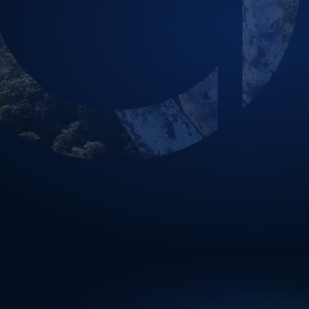
Sẽ có mặt tại k
vào năm 2025!
OPSWAT Trải nghiệm Hội nghị thượng đỉnh k
cho năm 2025 và mang lại OPSWAT trung tâ
đó là bảo mật tệp, phòng thủ chống lại các m
dựng vành đai phòng thủ chuyên sâu xung 
khám phá vai trò trọng yếu mà bạn sẽ đảm 