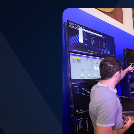
hực tế
ác chuyên gia
 nghiệm các sản
chúng tôi trong
ụng khác nhau.
 thể định hình
ạng cho tổ chức