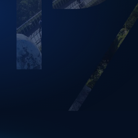
hu vực của bạn
hách hàng và đối tác là thương hiệu mới
m trải nghiệmhiệm dành cho bạn. Cho dù
ối đe dọa từ thiết bị ngoại vi hay xây
quanh môi trường an toàn của bạn, hãy
nhiệm trong an ninh mạng của tổ chức.