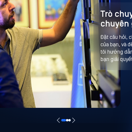
Trò chuy
chuyên 
Đặt câu hỏi, 
của bạn, và đ
tôi hướng dẫn
bạn giải quyế