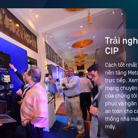
Trải ng
CIP
Cách tốt nhất
nền tảng Meta
trực tiếp. Xe
mạng chuyên 
của chúng tôi
phục và ngăn 
an toàn cho c
thống nhà má
mây.