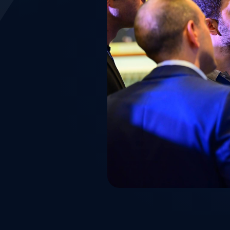
trò trọng
t và mang lại
ể cho hệ thống an
sau khi tham gia