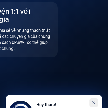
ện 1:1 với
Mạng lưới 
gia
cầu
chia sẻ về những thách thức
Tham gia trao đổi
ể các chuyên gia của chúng
đến từ nhiều ngà
 cách OPSWAT có thể giúp
những phương ph
t chúng.
hơn thế nữa.
Hey there!