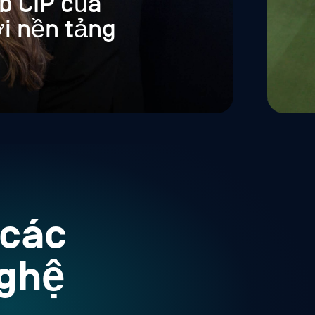
b CIP của
i nền tảng
 các
nghệ