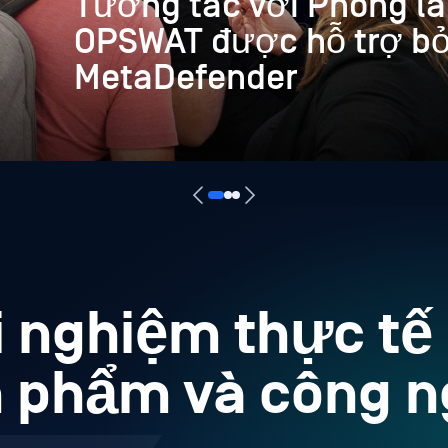
Tương tác với Phòng la
OPSWAT được hỗ trợ bở
MetaDefender
i nghiệm thực tế
 phẩm và công 