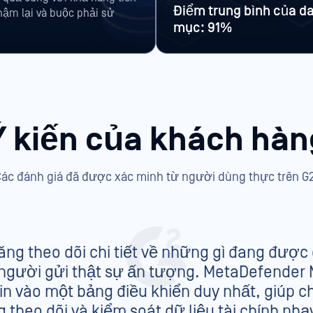
Điểm trung bình của d
hậm lại và buộc phải sử
mục: 91%
Ý kiến của khách hàn
Các đánh giá đã được xác minh từ người dùng thực trên G2
ăng theo dõi chi tiết về những gì đang được
à người gửi thật sự ấn tượng. MetaDefender
in vào một bảng điều khiển duy nhất, giúp c
 theo dõi và kiểm soát dữ liệu tài chính nh