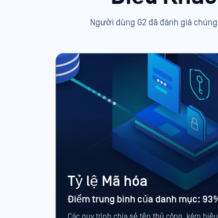
Người dùng G2 đã đánh giá chúng 
Tỷ lệ Mã hóa
Điểm trung bình của danh mục: 93
Các quy trình chia sẻ tệp thủ công, kém hiệ