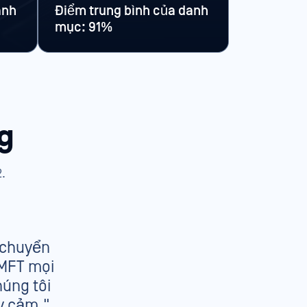
anh
Điểm trung bình của danh
mục: 91%
g
.
 chuyển
"
 MFT mọi
d
húng tôi
a
ạy cảm."
qu