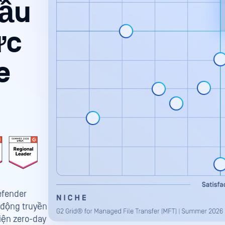
đầu
ực
e
efender
 động truyền
iện zero-day