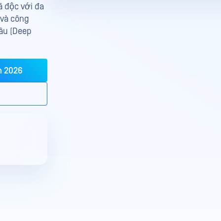
 độc với đa
 và công
sâu (Deep
n 2026