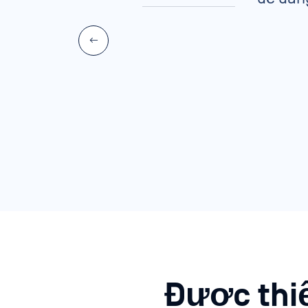
ng
Được thi