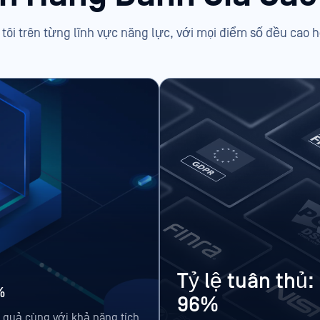
tôi trên từng lĩnh vực năng lực, với mọi điểm số đều cao
Tỷ lệ tuân thủ:
%
96%
u quả cùng với khả năng tích