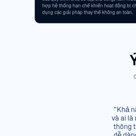
hợp hệ thống hạn chế khiến hoạt động bị c
dụng các giải pháp thay thế không an toàn.
n
"Khả n
và ai l
iải
thông t
ao
dễ dàng