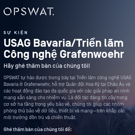
SỰ KIỆN
USAG Bavaria/Triển lãm
Công nghệ Grafenwoehr
Hãy ghé thăm bàn của chúng tôi!
OPSWAT tự hào được trưng bày tại Triển lãm công nghệ USAG
Bavaria ở Grafenwoehr, hỗ trợ Quân đội Hoa Kỳ tại Châu Âu và
các hoạt động đào tạo đa quốc gia với các giải pháp an ninh
mạng sẵn sàng cho nhiệm vụ. Là đối tác đáng tin cậy trong
cơ sở hạ tầng trọng yếu bảo vệ, chúng tôi giúp các nhóm
phòng thủ bảo vệ dữ liệu, thiết bị và mạng—trên khắp các
môi trường đồn trú và chiến thuật.
Ghé thăm bàn của chúng tôi để: