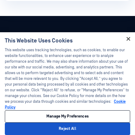
This Website Uses Cookies
Hey there!
This website uses tracking technologies, such as cookies, to enable our
I'm Ozzy, your OPSWAT virtual assistant.
website functionalities, to enhance user experience or to analyze
How can I help you secure what's critical
performance and traffic. We may also share information about your use of
today?
our site with our social media, advertising, and analytics partners. This
allows us to perform targeted advertising and to select ads and content
that will be more relevant to you. By clicking “Accept All,” you agree to
your personal data being processed by all cookies and other technologies
on our website. Click “Reject All” to refuse, or “Manage My Preferences” to
©2026 OPSWAT Công ty TNHH. Mọi quyền được bảo lưu. OPSWAT , MetaDefender
manage your choices. See our Cookie Policy for more details on the how
Metascan, MetaAccess , cái OPSWAT Logo, Không tin tưởng bất kỳ tệp tin nào.
we process your data through cookies and similar technologies:
Cookie
Không tin tưởng bất kỳ thiết bị nào. OPSWAT Academy Bảo vệ thế giới cơ sở hạ
Policy
tầng trọng yếu Deep CDR™ Technology, InQuest, Logo InQuest, DFI, RetroHunt, Deep
File Inspection và Join the Hunt là các nhãn hiệu thương mại của OPSWAT Các
nhãn hiệu của bên thứ ba là tài sản của chủ sở hữu tương ứng.
Manage My Preferences
Pháp lý
Chính sách bảo mật
Lựa chọn Quyền riêng tư California
Reject All