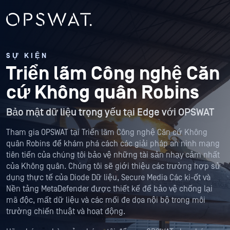
SỰ KIỆN
Triển lãm Công nghệ Căn
cứ Không quân Robins
Bảo mật dữ liệu trọng yếu tại Edge với OPSWAT
Tham gia OPSWAT tại Triển lãm Công nghệ Căn cứ Không
quân Robins để khám phá cách các giải pháp an ninh mạng
tiên tiến của chúng tôi bảo vệ những tài sản nhạy cảm nhất
của Không quân. Chúng tôi sẽ giới thiệu các trường hợp sử
dụng thực tế của Diode Dữ liệu, Secure Media Các ki-ốt và
Nền tảng MetaDefender được thiết kế để bảo vệ chống lại
mã độc, mất dữ liệu và các mối đe dọa nội bộ trong môi
trường chiến thuật và hoạt động.