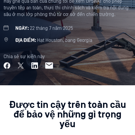
Hãy ghé qua bàn của chúng tôi để xem OPSWAT cho phép
truyền tệp an toàn, thực thi chính sách và kiểm tra nội dung
sâu ở mọi lớp phòng thủ từ cơ sở đến chiến trường.
NGÀY:
22 tháng 7 năm 2025
ĐỊA ĐIỂM:
Hạt Houston, bang Georgia
Chia sẻ sự kiện này
Được tin cậy trên toàn cầu
để bảo vệ những gì trọng
yếu